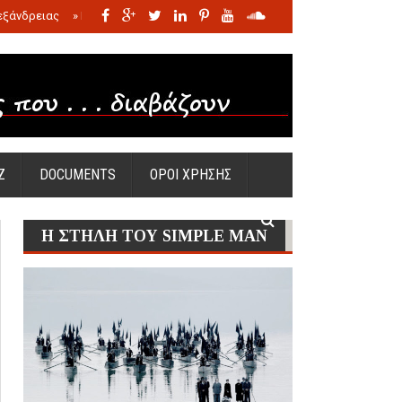
εξάνδρειας
»
Η σφαγή των νηπίων της Σάντας
»
Πώς προέκυψε η Ωραία
Ζ
DOCUMENTS
ΟΡΟΙ ΧΡΗΣΗΣ
Η ΣΤΗΛΗ ΤΟΥ SIMPLE MAN