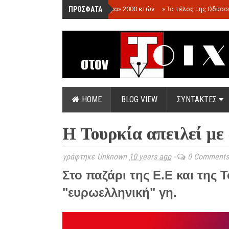
ΠΡΟΣΦΑΤΑ
»
«Ολόγραμμα» 2000 ετών
»
Το τέλος της Οδύσσ
HOME
BLOG VIEW
ΣΥΝΤΑΚΤΕΣ
Η Τουρκία απειλεί μ
γράφτηκε Unknown
10 years ago
-
0 Comments
Στο παζάρι της Ε.Ε και της
"ευρωελληνική" γη.