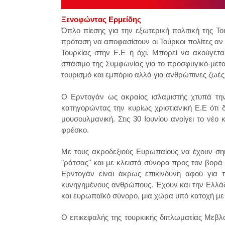
Ξενοφώντας Ερμείδης
Όπλο πίεσης για την εξωτερική πολιτική της 
πρόταση να αποφασίσουν οι Τούρκοι πολίτες αν 
Τουρκίας στην Ε.Ε ή όχι. Μπορεί να ακούγετ
σπάσιμο της Συμφωνίας για το προσφυγικό-μεταν
τουρισμό και εμπόριο αλλά για ανθρώπινες ζωές 
Ο Ερντογάν ως ακραίος ισλαμιστής χτυπά τη
κατηγορώντας την κυρίως χριστιανική Ε.Ε ότι 
μουσουλμανική.
Στις 30 Ιουνίου ανοίγει το νέο
φρέ
σκο.
Με τους ακροδεξιούς Ευρωπαίους να έχουν σηκώ
"ράτσας" και με κλειστά σύνορα προς τον βορά 
Ερντογάν είναι άκρως επικίνδυνη αφού για πι
κυνηγημένους ανθρώπους. Έχουν και την Ελλάδ
και ευρωπαϊκό σύνορο, μια χώρα υπό κατοχή με π
Ο επικεφαλής της τουρκικής διπλωματίας Μεβλ