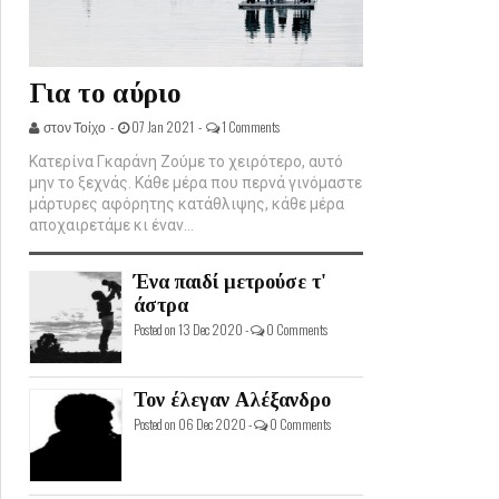
Για το αύριο
στον Τοίχο -
07 Jan 2021 -
1 Comments
Κατερίνα Γκαράνη Ζούμε το χειρότερο, αυτό
μην το ξεχνάς. Κάθε μέρα που περνά γινόμαστε
μάρτυρες αφόρητης κατάθλιψης, κάθε μέρα
αποχαιρετάμε κι έναν...
Ένα παιδί μετρούσε τ'
άστρα
Posted on 13 Dec 2020 -
0 Comments
Τον έλεγαν Αλέξανδρο
Posted on 06 Dec 2020 -
0 Comments