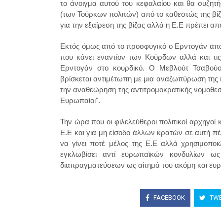
το άνοιγμα αυτού του κεφαλαίου και θα συζητ
(των Τούρκων πολιτών) από το καθεστώς της βίζ
για την εξαίρεση της βίζας αλλά η Ε.Ε πρέπει απ
Εκτός όμως από το προσφυγικό ο Ερντογάν απαι
που κάνει εναντίον των Κούρδων αλλά και τι
Ερντογάν στο κουρδικό. Ο Μεβλούτ Τσαβούσ
βρίσκεται αντιμέτωπη με μια αναζωπύρωση της κ
την αναθεώρηση της αντιτρομοκρατικής νομοθεσία
Ευρωπαίοι".
Την ώρα που οι φιλελεύθεροι πολιτικοί αρχηγοί κ
Ε.Ε και για μη είσοδο άλλων κρατών σε αυτή πέρ
να γίνει ποτέ μέλος της Ε.Ε αλλά χρησιμοπο
εγκλωβίσει αντί ευρωπαϊκών κονδυλίων ω
διαπραγματεύσεων ως αίτημά του ακόμη και ευρωπ
FACEBOOK
TWE