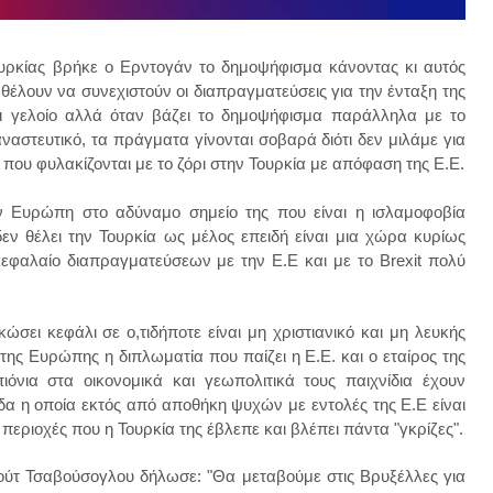
Τουρκίας βρήκε ο Ερντογάν το δημοψήφισμα κάνοντας κι αυτός
θέλουν να συνεχιστούν οι διαπραγματεύσεις για την ένταξη της
αι γελοίο αλλά όταν βάζει το δημοψήφισμα παράλληλα με το
αστευτικό, τα πράγματα γίνονται σοβαρά διότι δεν μιλάμε για
που φυλακίζονται με το ζόρι στην Τουρκία με απόφαση της Ε.Ε.
ν Ευρώπη στο αδύναμο σημείο της που είναι η ισλαμοφοβία
δεν θέλει την Τουρκία ως μέλος επειδή είναι μια χώρα κυρίως
κεφαλαίο
διαπραγματεύσε
ων με την Ε.Ε
και μ
ε το Brexit πολύ
σει κεφάλι σε ο,τιδήποτε είναι μη χριστιανικό και μη λευκής
της Ευρώπης η διπλωματία που παίζει η Ε.Ε. και ο εταίρος της
όνια στα οικονομικά και γεωπολιτικά τους παιχνίδια έχουν
α η οποία εκτός από αποθήκη ψυχών με εντολές της Ε.Ε είναι
εριοχές που η Τουρκία της έβλεπε και βλέπει πάντα "γκρίζες".
ούτ Τσαβούσογλου δήλωσε: "Θα μεταβούμε στις Βρυξέλλες για