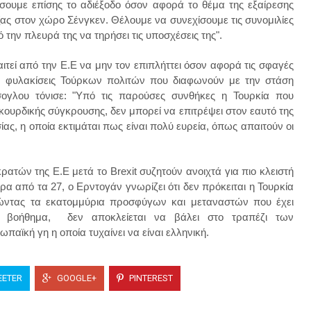
ήσουμε επίσης το αδιέξοδο όσον αφορά το θέμα της εξαίρεσης
ας στον χώρο Σένγκεν. Θέλουμε να συνεχίσουμε τις συνομιλίες
ό την πλευρά της να τηρήσει τις υποσχέσεις της".
τεί από την Ε.Ε να μην τον επιπλήττει όσον αφορά τις σφαγές
ς φυλακίσεις Τούρκων πολιτών που διαφωνούν με την στάση
ογλου τόνισε: "Υπό τις παρούσες συνθήκες η Τουρκία που
ουρδικής σύγκρουσης, δεν μπορεί να επιτρέψει στον εαυτό της
ς, η οποία εκτιμάται πως είναι πολύ ευρεία, όπως απαιτούν οι
ρατών της Ε.Ε μετά το Brexit συζητούν ανοιχτά για πιο κλειστή
α από τα 27, ο Ερντογάν γνωρίζει ότι δεν πρόκειται η Τουρκία
ιώντας τα εκατομμύρια προσφύγων και μεταναστών που έχει
ς βοήθημα, δεν αποκλείεται να βάλει στο τραπέζι των
αϊκή γη η οποία τυχαίνει να είναι ελληνική.
ETER
GOOGLE+
PINTEREST