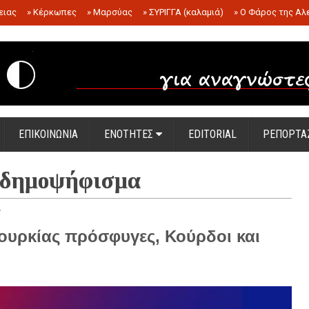
ειας
»
Κέρκωπες
»
Μαρσύας
»
ΣΥΡΙΓΓΑ (καλαμιά)
»
Ο Φάρος της Αλ
.
ΕΠΙΚΟΙΝΩΝΙΑ
ΕΝΟΤΗΤΕΣ
EDITORIAL
ΡΕΠΟΡΤΑ
ε δημοψήφισμα
 Τουρκίας πρόσφυγες, Κούρδοι και