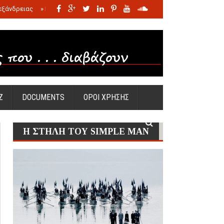
εξάνδρειας
»
Η σφαγή των νηπίων της Σάντας
»
Πώς προέκυψε η Ωραία
Ζ
DOCUMENTS
ΟΡΟΙ ΧΡΗΣΗΣ
Η ΣΤΗΛΗ ΤΟΥ SIMPLE MAN