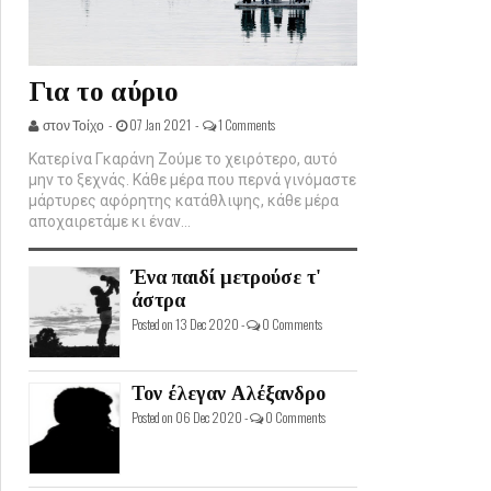
Για το αύριο
στον Τοίχο -
07 Jan 2021 -
1 Comments
Κατερίνα Γκαράνη Ζούμε το χειρότερο, αυτό
μην το ξεχνάς. Κάθε μέρα που περνά γινόμαστε
μάρτυρες αφόρητης κατάθλιψης, κάθε μέρα
αποχαιρετάμε κι έναν...
Ένα παιδί μετρούσε τ'
άστρα
Posted on 13 Dec 2020 -
0 Comments
Τον έλεγαν Αλέξανδρο
Posted on 06 Dec 2020 -
0 Comments