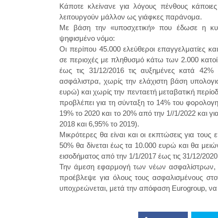
Κάποτε κλείνανε για λόγους πένθους κάποιες
λειτουργούν μάλλον ως γιάφκες παράνομα.
Με βάση την «υποσχετική» που έδωσε η κυ
ψηφισμένο νόμο:
Οι περίπου 45.000 ελεύθεροι επαγγελματίες κα
σε περιοχές με πληθυσμό κάτω των 2.000 κατο
έως τις 31/12/2016 τις αυξημένες κατά 42%
ασφάλιστρα, χωρίς την ελάχιστη βάση υπολογι
ευρώ) και χωρίς την πενταετή μεταβατική περίο
προβλέπει για τη σύνταξη το 14% του φορολογητ
19% το 2020 και το 20% από την 1//1/2022 και γι
2018 και 6,95% το 2019).
Μικρότερες θα είναι και οι εκπτώσεις για του
50% θα δίνεται έως τα 10.000 ευρώ και θα μειώ
εισοδήματος από την 1/1/2017 έως τις 31/12/202
Την άμεση εφαρμογή των νέων ασφαλίστρων, αν
προέβλεψε για όλους τους ασφαλισμένους στον
υποχρεώνεται, μετά την απόφαση Eurogroup, να 