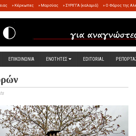
ειας
»
Κέρκωπες
»
Μαρσύας
»
ΣΥΡΙΓΓΑ (καλαμιά)
»
Ο Φάρος της Αλ
.
ΕΠΙΚΟΙΝΩΝΙΑ
ΕΝΟΤΗΤΕΣ
EDITORIAL
ΡΕΠΟΡΤΑ
ορών
ts