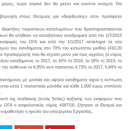
 μέρες, τώρα λογικά δεν θα μείνει και κανένα ανοιχτό. Θα
βέρνηση στους Θεσμούς για «διορθώσεις» στον πρόσφατα
ι ιδιοκτήτες τουριστικών καταλυμάτων που δραστηριοποιούνται
ίκων θα κληθούν να καταβάλουν αναδρομικά από την 1/7/2015
 εισφορές του ΟΓΑ και από την 1/1/2017 ολόκληρα τα νέα
σμού του εισοδήματος στο 70% του κατώτατου μισθού (410,20
δο προσαρμογής που θα ισχύσει μόνο για τους αγρότες (ο νόμος
έου εισοδήματος το 2017, το 16% το 2018, το 18% το 2019, το
α την ασθένεια το 6,95% αντί ποσοστού 4,73% το 2017, 5,84% το
ς επιστήμονες με μεσαία και υψηλά εισοδήματα αφού η έκπτωση
νεται κατά 1 ποσοστιαία μονάδα για κάθε 1.000 ευρώ επιπλέον
0.
τί της σταδιακής (εντός 5ετίας) αύξησης των εισφορών που
 ΟΓΑ ο ασφαλιστικός νόμος 4387/16, ζήτησαν οι Θεσμοί και
νομοθετήσει η ηγεσία του υπουργείου Εργασίας.