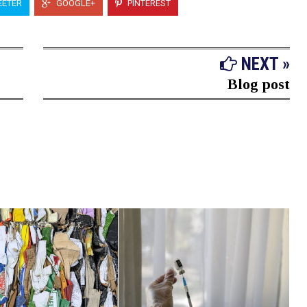
ETER
GOOGLE+
PINTEREST
NEXT »
Blog post