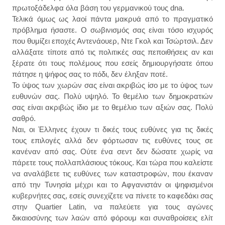
πρωτοξάδελφα όλα βάση του γερμανικού τους dna.
Τελικά όμως ως λαοί πάντα μακρυά από το πραγματικό
πρόβλημα ήσαστε. Ο σωβινισμός σας είναι τόσο ισχυρός
που θυμίζει εποχές Αντενάουερ, Ντε Γκολ και Τσώρτσιλ. Δεν
αλλάξατε τίποτε από τις πολιτικές σας πεποιθήσεις αν και
ξέρατε ότι τους πολέμους που εσείς δημιουργήσατε όπου
πάτησε η ψήφος σας το πόδι, δεν έληξαν ποτέ.
Το ύψος των χωρών σας είναι ακριβώς ίσο με το ύψος των
ευθυνών σας. Πολύ υψηλό. Το θεμέλιο των δημοκρατιών
σας είναι ακριβώς ίδιο με το θεμέλιο των αξιών σας. Πολύ
σαθρό.
Ναι, οι Έλληνες έχουν τι δικές τους ευθύνες για τις δικές
τους επιλογές αλλά δεν φόρτωσαν τις ευθύνες τους σε
κανέναν από σας. Ούτε ένα σεντ δεν δώσατε χωρίς να
πάρετε τους πολλαπλάσιους τόκους. Και τώρα που καλείστε
να αναλάβετε τις ευθύνες των καταστροφών, που έκαναν
από την Τυνησία μέχρι και το Αφγανιστάν οι ψηφισμένοι
κυβερνήτες σας, εσείς συνεχίζετε να πίνετε το καφεδάκι σας
στην Quartier Latin, να παλεύετε για τους αγώνες
δικαιοσύνης των λαών από φόρουμ και συναθροίσεις ελίτ