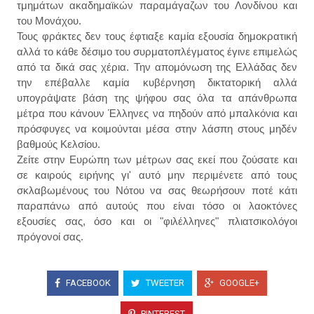
τμημάτων ακαδημαϊκών παραμάγαζων του Λονδίνου και
του Μονάχου.
Τους φράκτες δεν τους έφτιαξε καμία εξουσία δημοκρατική
αλλά το κάθε δέσιμο του συρματοπλέγματος έγινε επιμελώς
από τα δικά σας χέρια. Την απομόνωση της Ελλάδας δεν
την επέβαλλε καμία κυβέρνηση δικτατορική αλλά
υπογράψατε βάση της ψήφου σας όλα τα απάνθρωπα
μέτρα που κάνουν Έλληνες να πηδούν από μπαλκόνια και
πρόσφυγες να κοιμούνται μέσα στην λάσπη στους μηδέν
βαθμούς Κελσίου.
Ζείτε στην Ευρώπη των μέτρων σας εκεί που ζούσατε και
σε καιρούς ειρήνης γι' αυτό μην περιμένετε από τους
σκλαβωμένους του Νότου να σας θεωρήσουν ποτέ κάτι
παραπάνω από αυτούς που είναι τόσο οι λαοκτόνες
εξουσίες σας, όσο και οι "φιλέλληνες" πλιατσικολόγοι
πρόγονοί σας.
FACEBOOK
TWEETER
GOOGLE+
PINTEREST