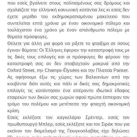
που εσείς βγαίνετε στους πολιτισμένους σας δρόμους και
σχολιάζετε την ελληνική κοινωνική κατάντια λες κι εσείς δεν
έχετε μερίδιο του εκδημοκρατισμένου μακελειού που
συντελείται επτά χρόνια με έναν οικονομικό πόλεμο και
τουλάχιστον ένα χρόνο με έναν απάνθρωπο πόλεμο με
θύματα πρόσφυγες.
Θέλετε για άλλη μια
φ
ορ
ά να
ρίξετε το φταίξιμο σε όσους
έγιναν θύματα: Οι Έλληνες έφεραν την καταστροφή τους με
τις δικές τους επιλογές και οι πρόσφυγες θα φέρουν την
καταστροφή σας αν δεν στοιβαχτούν μακρυά από την
Oxford Street, την Champs-Élysées και την Πλατεία Pariser.
Ας αφήσουμε έξω τις χώρες των Βαλκανίων από την
κουβέντα διότι αυτές και πάλι οι δικές σας δημοκρατικές
επιλογές τις κατάντησαν ένα απέραντο ιδιωτικό έδαφος
εταιρειών των δικών σας χωρών αφού πρώτα έσπειραν τον
τρόμο του πολέμου και μετέπειτα την φτιαχτή οικονομική
κρίση.
Εσείς εκλέξατε τον καγκελάριο Σρέντερ, εσείς τον
πρωθυπουργό Μπλερ, εσείς εκλέξατε και τον Σιράκ που για
εκείνον τον διαμελισμό της Γιουγκοσλαβίας είχε δηλώσει: