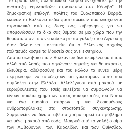
"Το όραμα ενός πολυπολικού κόσμου ενισχύθηκε με την
ανάπτυξη ευρωπαϊκών στρατιωτών στο Κόσοβο". Η
δημοκρατική επιλογή, πολίτες του Ευρωπαϊκού Βορρά,
έκαναν τα Βαλκάνια πεδίο φαστιστοειδών που ενισχύονται
στρατιωτικά από τις δικές σας κυβερνήσεις για να
απομονώσουν τα δικά σας θύματα σε μια χώρα που την
θυμάστε όταν μπαίνει καλοκαίρι στο γαλάζιο του Αιγαίου ή
όταν θέλετε να παινευτείτε ότι ο Ελληνικός αρχαίος
πολιτισμός κοσμεί τα Μουσεία σας αντί εισιτηρίου.
Από τα σκλαβάκια των Βαλκανίων δεν περιμένουμε τίποτε
αλλά από λαούς που σηκώνουν σημαίες για δημοκρατία,
ελευθερία, αδελφοσύνη και του κώλου τα εννέα μέρη
περιμένουμε να αποδεχτούν ότι γουστάρουν αυτό που
συμβαίνει στην Ελλάδα. Αλληλέγγυοι από μακρυά με
ευρωβουλευτές που εσείς εκλέξατε να συμφωνούν να
δίνουν πακέτα χρημάτων στους κακομοίρηδες του Νότου
για ένα συσσίτιο απόρων ή για διορισμένους
ανθρωποφύλακες στα στρατόπεδα συγκέντρωσης.
Συμφωνείτε να δίνεται αβέρτα χρήμα αρκεί το πρόβλημα
να μένει μακρυά από εσάς. Μακρυά από το γαλάζιο αίμα
των Αψβούργων, των Καρολίδων και των Ουίνσδορ,