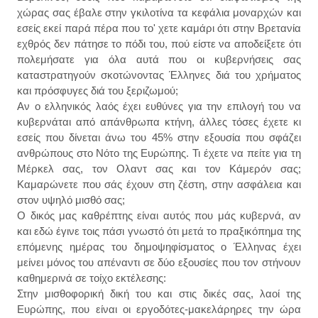
χώρας σας έβαλε στην γκιλοτίνα τα κεφάλια μοναρχών και
εσείς εκεί παρά πέρα που το' χετε καμάρι ότι στην Βρετανία
εχθρός δεν πάτησε το πόδι του, πού είστε να αποδείξετε ότι
πολεμήσατε για όλα αυτά που οι κυβερνήσεις σας
καταστρατηγούν σκοτώνοντας Έλληνες διά του χρήματος
και πρόσφυγες διά του ξεριζωμού;
Αν ο ελληνικός λαός έχει ευθύνες για την επιλογή του να
κυβερνάται από απάνθρωπα κτήνη, άλλες τόσες έχετε κι
εσείς που δίνεται άνω του 45% στην εξουσία που σφάζει
ανθρώπους στο Νότο της Ευρώπης. Τι έχετε να πείτε για τη
Μέρκελ σας, τον Ολαντ σας και τον Κάμερόν σας;
Καμαρώνετε που σάς έχουν στη ζέστη, στην ασφάλεια και
στον υψηλό μισθό σας;
Ο δικός μας καθρέπτης είναι αυτός που μάς κυβερνά, αν
και εδώ έγινε τοις πάσι γνωστό ότι μετά το πραξικόπημα της
επόμενης ημέρας του δημοψηφίσματος ο Έλληνας έχει
μείνει μόνος του απέναντι σε δύο εξουσίες που τον στήνουν
καθημερινά σε τοίχο εκτέλεσης:
Στην μισθοφορική δική του και στις δικές σας, λαοί της
Ευρώπης, που είναι οι εργοδότες-μακελάρηρες την ώρα