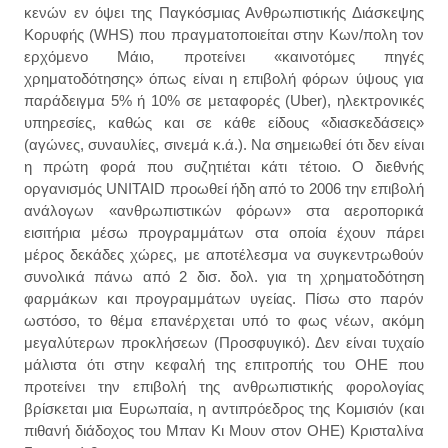
κενών εν όψει της Παγκόσμιας Ανθρωπιστικής Διάσκεψης
Κορυφής (WHS) που πραγματοποιείται στην Κων/πολη τον
ερχόμενο Μάιο, προτείνει «καινοτόμες πηγές
χρηματοδότησης» όπως είναι η επιβολή φόρων ύψους για
παράδειγμα 5% ή 10% σε μεταφορές (Uber), ηλεκτρονικές
υπηρεσίες, καθώς και σε κάθε είδους «διασκεδάσεις»
(αγώνες, συναυλίες, σινεμά κ.ά.). Να σημειωθεί ότι δεν είναι
η πρώτη φορά που συζητιέται κάτι τέτοιο. Ο διεθνής
οργανισμός UNITAID προωθεί ήδη από το 2006 την επιβολή
ανάλογων «ανθρωπιστικών φόρων» στα αεροπορικά
εισιτήρια μέσω προγραμμάτων στα οποία έχουν πάρει
μέρος δεκάδες χώρες, με αποτέλεσμα να συγκεντρωθούν
συνολικά πάνω από 2 δισ. δολ. για τη χρηματοδότηση
φαρμάκων και προγραμμάτων υγείας. Πίσω στο παρόν
ωστόσο, το θέμα επανέρχεται υπό το φως νέων, ακόμη
μεγαλύτερων προκλήσεων (Προσφυγικό). Δεν είναι τυχαίο
μάλιστα ότι στην κεφαλή της επιτροπής του ΟΗΕ που
προτείνει την επιβολή της ανθρωπιστικής φορολογίας
βρίσκεται μια Ευρωπαία, η αντιπρόεδρος της Κομισιόν (και
πιθανή διάδοχος του Μπαν Κι Μουν στον ΟΗΕ) Κρισταλίνα