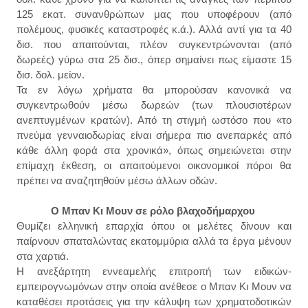
125 εκατ. συνανθρώπων μας που υποφέρουν (από
πολέμους, φυσικές καταστροφές κ.ά.). Αλλά αντί για τα 40
δισ. που απαιτούνται, πλέον συγκεντρώνονται (από
δωρεές) γύρω στα 25 δισ., όπερ σημαίνει πως είμαστε 15
δισ. δολ. μείον.
Τα εν λόγω χρήματα θα μπορούσαν κανονικά να
συγκεντρωθούν μέσω δωρεών (των πλουσιοτέρων
ανεπτυγμένων κρατών). Από τη στιγμή ωστόσο που «το
πνεύμα γενναιοδωρίας είναι σήμερα πιο ανεπαρκές από
κάθε άλλη φορά στα χρονικά», όπως σημειώνεται στην
επίμαχη έκθεση, οι απαιτούμενοι οικονομικοί πόροι θα
πρέπει να αναζητηθούν μέσω άλλων οδών.
Ο Μπαν Κι Μουν σε ρόλο βλαχοδήμαρχου
Θυμίζει ελληνική επαρχία όπου οι μελέτες δίνουν και
παίρνουν σπαταλώντας εκατομμύρια αλλά τα έργα μένουν
στα χαρτιά.
Η ανεξάρτητη εννεαμελής επιτροπή των ειδικών-
εμπειρογνωμόνων στην οποία ανέθεσε ο Μπαν Κι Μουν να
καταθέσει προτάσεις για την κάλυψη των χρηματοδοτικών