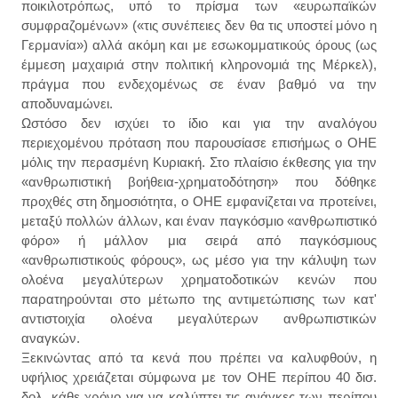
ποικιλοτρόπως, υπό το πρίσμα των «ευρωπαϊκών
συμφραζομένων» («τις συνέπειες δεν θα τις υποστεί μόνο η
Γερμανία») αλλά ακόμη και με εσωκομματικούς όρους (ως
έμμεση μαχαιριά στην πολιτική κληρονομιά της Μέρκελ),
πράγμα που ενδεχομένως σε έναν βαθμό να την
αποδυναμώνει.
Ωστόσο δεν ισχύει το ίδιο και για την αναλόγου
περιεχομένου πρόταση που παρουσίασε επισήμως ο ΟΗΕ
μόλις την περασμένη Κυριακή. Στο πλαίσιο έκθεσης για την
«ανθρωπιστική βοήθεια-χρηματοδότηση» που δόθηκε
προχθές στη δημοσιότητα, ο ΟΗΕ εμφανίζεται να προτείνει,
μεταξύ πολλών άλλων, και έναν παγκόσμιο «ανθρωπιστικό
φόρο» ή μάλλον μια σειρά από παγκόσμιους
«ανθρωπιστικούς φόρους», ως μέσο για την κάλυψη των
ολοένα μεγαλύτερων χρηματοδοτικών κενών που
παρατηρούνται στο μέτωπο της αντιμετώπισης των κατ'
αντιστοιχία ολοένα μεγαλύτερων ανθρωπιστικών
αναγκών.
Ξεκινώντας από τα κενά που πρέπει να καλυφθούν, η
υφήλιος χρειάζεται σύμφωνα με τον ΟΗΕ περίπου 40 δισ.
δολ. κάθε χρόνο για να καλύπτει τις ανάγκες των περίπου