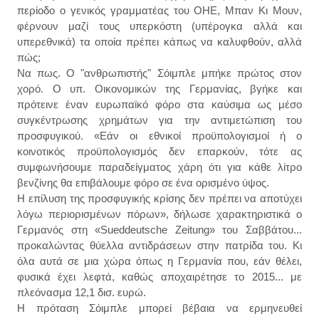
περίοδο ο γενικός γραμματέας του ΟΗΕ, Μπαν Κι Μουν,
φέρνουν μαζί τους υπερκόστη (υπέρογκα αλλά και
υπερεθνικά) τα οποία πρέπει κάπως να καλυφθούν, αλλά
πώς;
Να πως. Ο "ανθρωπιστής" Σόιμπλε μπήκε πρώτος στον
χορό. Ο υπ. Οικονομικών της Γερμανίας, βγήκε και
πρότεινε έναν ευρωπαϊκό φόρο στα καύσιμα ως μέσο
συγκέντρωσης χρημάτων για την αντιμετώπιση του
προσφυγικού. «Εάν οι εθνικοί προϋπολογισμοί ή ο
κοινοτικός προϋπολογισμός δεν επαρκούν, τότε ας
συμφωνήσουμε παραδείγματος χάρη ότι για κάθε λίτρο
βενζίνης θα επιβάλουμε φόρο σε ένα ορισμένο ύψος.
Η επίλυση της προσφυγικής κρίσης δεν πρέπει να αποτύχει
λόγω περιορισμένων πόρων», δήλωσε χαρακτηριστικά ο
Γερμανός στη «Sueddeutsche Zeitung» του Σαββάτου...
προκαλώντας θύελλα αντιδράσεων στην πατρίδα του. Κι
όλα αυτά σε μια χώρα όπως η Γερμανία που, εάν θέλει,
φυσικά έχει λεφτά, καθώς αποχαιρέτησε το 2015... με
πλεόνασμα 12,1 δισ. ευρώ.
Η πρόταση Σόιμπλε μπορεί βέβαια να ερμηνευθεί