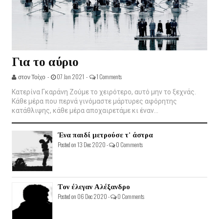
Για το αύριο
στον Τοίχο -
07 Jan 2021 -
1 Comments
Κατερίνα Γκαράνη Ζούμε το χειρότερο, αυτό μην το ξεχνάς.
Κάθε μέρα που περνά γινόμαστε μάρτυρες αφόρητης
κατάθλιψης, κάθε μέρα αποχαιρετάμε κι έναν...
Ένα παιδί μετρούσε τ' άστρα
Posted on 13 Dec 2020 -
0 Comments
Τον έλεγαν Αλέξανδρο
Posted on 06 Dec 2020 -
0 Comments