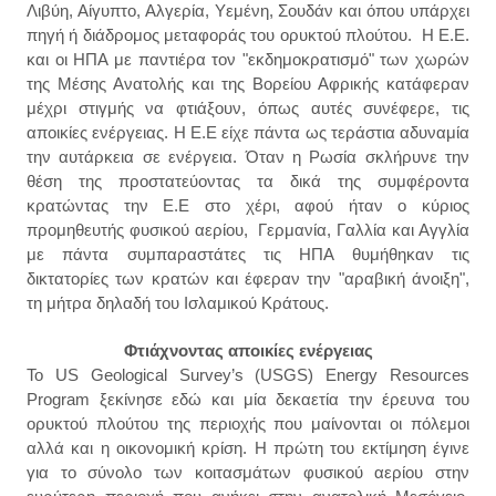
Λιβύη, Αίγυπτο, Αλγερία,
Υεμένη,
Σουδάν και όπου
υπάρχει
πηγή ή διάδρομος μεταφοράς του ορυκτού πλούτου.
Η Ε.Ε.
και οι ΗΠΑ με παντιέρα τον "εκδημοκρατισμό" των χωρών
της Μέσης Ανατολής και της Βορείου Αφρικής κατάφεραν
μέχρι στιγμής να φτιάξουν, όπως αυτές συνέφερε, τις
αποικίες ενέργειας. Η Ε.Ε είχε πάντα ως τεράστια αδυναμία
την αυτάρκεια σε ενέργεια. Όταν η Ρωσία σκλήρυνε την
θέση της προστατεύοντας τα δικά της συμφέροντα
κρατώντας την Ε.Ε στο χέρι, αφού ήταν ο κύριος
προμηθευτής φυσικού αερίου, Γερμανία, Γαλλία και Αγγλία
με πάντα συμπαραστάτες τις ΗΠΑ θυμήθηκαν τις
δικτατορίες των κρατών και έφεραν την "αραβική άνοιξη"
,
τη μήτρα δηλαδή του Ισλαμ
ικού Κράτους.
Φτιάχνοντας αποικίες ενέργειας
Το US Geological Survey’s (USGS) Energy Resources
Program ξεκίνησε εδώ και μία δεκαετία την έρευνα του
ορυκτού πλούτου της περιοχής που μαίνονται οι πόλεμοι
αλλά και η οικονομική κρίση. Η πρώτη του εκτίμηση έγινε
για το σύνολο των κοιτασμάτων φυσικού αερίου στην