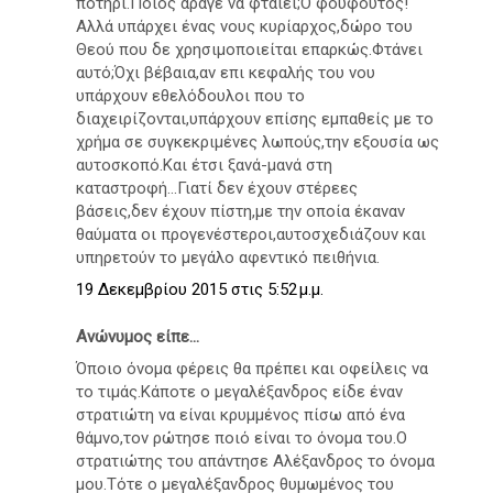
ποτήρι.Ποίος άραγε να φταίει;Ο φούφουτος!
Αλλά υπάρχει ένας νους κυρίαρχος,δώρο του
Θεού που δε χρησιμοποιείται επαρκώς.Φτάνει
αυτό;Όχι βέβαια,αν επι κεφαλής του νου
υπάρχουν εθελόδουλοι που το
διαχειρίζονται,υπάρχουν επίσης εμπαθείς με το
χρήμα σε συγκεκριμένες λωπούς,την εξουσία ως
αυτοσκοπό.Και έτσι ξανά-μανά στη
καταστροφή...Γιατί δεν έχουν στέρεες
βάσεις,δεν έχουν πίστη,με την οποία έκαναν
θαύματα οι προγενέστεροι,αυτοσχεδιάζουν και
υπηρετούν το μεγάλο αφεντικό πειθήνια.
19 Δεκεμβρίου 2015 στις 5:52 μ.μ.
Ανώνυμος είπε...
Όποιο όνομα φέρεις θα πρέπει και οφείλεις να
το τιμάς.Κάποτε ο μεγαλέξανδρος είδε έναν
στρατιώτη να είναι κρυμμένος πίσω από ένα
θάμνο,τον ρώτησε ποιό είναι το όνομα του.Ο
στρατιώτης του απάντησε Αλέξανδρος το όνομα
μου.Τότε ο μεγαλέξανδρος θυμωμένος του