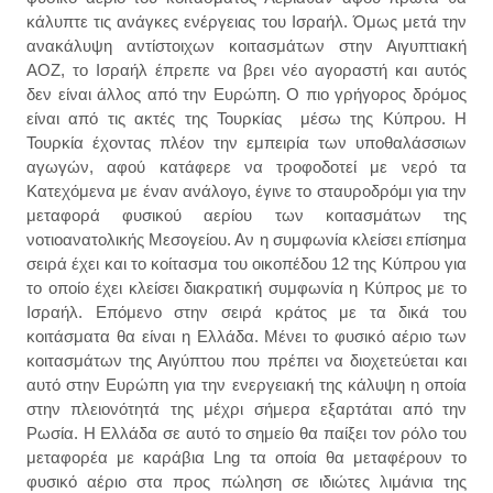
κάλυπτε τις ανάγκες ενέργειας του Ισραήλ. Όμως μετά την
ανακάλυψη αντίστοιχων κοιτασμάτων στην Αιγυπτιακή
ΑΟΖ, το Ισραήλ έπρεπε να βρει νέο αγοραστή και αυτός
δεν είναι άλλος από την Ευρώπη. Ο πιο γρήγορος δρόμος
είναι από τις ακτές της Τουρκίας μέσω της Κύπρου. Η
Τουρκία έχοντας πλέον την εμπειρία των υποθαλάσσιων
αγωγών, αφού κατάφερε να τροφοδοτεί με νερό τα
Κατεχόμενα με έναν ανάλογο, έγινε το σταυροδρόμι για την
μεταφορά φυσικού αερίου των κοιτασμάτων της
νοτιοανατολικής Μεσογείου. Αν η συμφωνία κλείσει επίσημα
σειρά έχει και το κοίτασμα του οικοπέδου 12 της Κύπρου για
το οποίο έχει κλείσει διακρατική συμφωνία η Κύπρος με το
Ισραήλ. Επόμενο στην σειρά κράτος με τα δικά του
κοιτάσματα θα είναι η Ελλάδα. Μένει το φυσικό αέριο των
κοιτασμάτων της Αιγύπτου που πρέπει να διοχετεύεται και
αυτό στην Ευρώπη για την ενεργειακή της κάλυψη η οποία
στην πλειονότητά της μέχρι σήμερα εξαρτάται από την
Ρωσία. Η Ελλάδα σε αυτό το σημείο θα παίξει τον ρόλο του
μεταφορέα με καράβια Lng τα οποία θα μεταφέρουν το
φυσικό αέριο στα προς πώληση
σε ιδιώτες
λιμάνια της