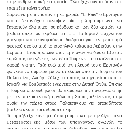
στην ανθρωπιστική εκστρατεία. Όλα ξεχνιούνται όταν στο
τραπέζι μπαίνει χρήμα.
Σύμφωνα με την ισπανική εφημερίδα "El Pais" ο Ερντογάν
και ο Νετανιάχου σύναψαν μία πρώτη συμφωνία να
ξεχαστούν όλα υπέρ του κέρδους και των δύο κρατών και
βέβαια υπέρ του κέρδους της Ε.Ε. Το Ισραήλ ψάχνει τον
γρήγορο και οικονομικότερο διάδρομο για την μεταφορά
φυσικού αερίου από το ισραηλινό κοίτασμα Λεβιάθαν στην
Ευρώπη. Έτσι, πρότεινε στον Ερντογάν να δώσει 10 εκατ.
ευρώ στις οικογένειες των δέκα Τούρκων που εκτέλεσε στο
καράβι για την Γάζα ενώ από την πλευρά του ο Ερντογάν
φαίνεται να συμφώνησε να απελάσει από την Τουρκία τον
Παλαιστίνιο, Ανούρι Σάλεχ, ο οποίος κατηγορείται από το
Ισραήλ για βομβιστικές ενέργειες στην Δυτική Όχθη. Επίσης
η Τουρκία υποσχέθηκε ότι θα περιορίσει την συνεργασία της
με την παλαιστινιακή οργάνωση Χαμάς κλείνοντας στην
ουσία την πόρτα στους Παλαιστινίους για οποιαδήποτε
βοήθεια ακόμη και ανθρωπιστική.
Το Ισραήλ είχε κάνει μία άτυπη συμφωνία με την Αίγυπτο να
μεταφέρεται εκεί μέσω των υπαρχόντων αγωγών το
φυσικό αέριο του κοιτάσματος Λεβιάθαν αφού πρώτα θα