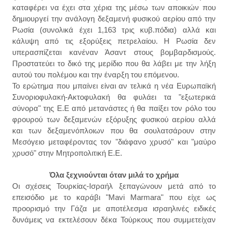
καταφέρει να έχει στα χέρια της μέσω των αποικιών που
δημιουργεί την
αν
άλογη
δεξαμενή φυσικού αερίου από την
Ρωσία (συνολικ
ά έχει 1,163 τρις κυβ.πόδια)
αλλά και
κάλυψη από τις εξορύξεις πετρελαίου. Η Ρωσία δεν
υπερασπ
ίζεται
κανέναν Άσαντ στους βομβαρδισμούς.
Προστατεύει το δικό της μερίδιο που θα λάβει με την λήξη
αυτού του πολέμου και την έναρξη του επόμενου.
Το ερώτημα που μπαίνει
είναι
αν τελικά η νέα Ευρωπα
ϊκή
Συνοριοφυλακή-Α
κτοφυλακή θα φυλ
άει τα
"εξ
ωτερικά
σύνορα" της Ε.Ε από μετ
ανάστες ή θα
πα
ίξει τον ρόλο του
φρουρού των δεξαμενών εξόρυξης φυσικού αερίου αλλ
ά
και τ
ων
δεξαμενόπλοιων που θα σουλατσάρουν στ
ην
Μεσόγειο μεταφέροντα
ς τον "διάφανο
χ
ρυσό" κ
αι
"
μαύρο
χ
ρυσό"
στην Μητρ
οπολιτική Ε.Ε.
Όλα ξεχνιούνται όταν μιλά το χρήμα
Οι σχέσεις Τουρκίας-Ισραήλ ξεπαγώνουν μετά από το
επεισόδιο με το καράβι "Mavi Marmara" που είχε ως
προορισμό την Γάζα με αποτέλεσμα ισραηλινές ειδικές
δυνάμεις να εκτελέσουν δέκα Τούρκους που συμμετείχαν