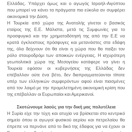
Ελλάδας. Υπάρχει όμως και ο αγωγός Ισραήλ-Αιγύπτου
που μπορεί να κάνει τα πράγματα πιο εύκολα αν συμφέρει
οικονομικά την Δύση.
Η Τουρκία από χώρα της Ανατολής
γίνεται ο βασικός
εταίρος της Ε.Ε
. Μάλιστα, μετά τ
ις
Συμφων
ίες για το
προσ
φυγικό και την χρη
ματοδότησή τη
ς από την Ε.Ε να
κρατά έ
γ
κλειστου
ς πρόσφυγες και μετανάστες στα εδά
φη
της,
όλα δείχνουν ότι θα είναι η χώρα π
ου θα
παίξ
ει τον
ρόλο
σταυροδρόμι
των αποικιών ενέργειας. Η
ισ
χυρ
ότερη
γεωπολιτ
ικά χώρα της Μεσογείου
κατάφερε να γίνει η
Τουρκία εφόσον
οι κυβε
ρνήσεις της Ε
λλάδας δεν
επέβαλλαν ούτε ένα βέτο, δεν διαπ
ραγματεύονται τίποτε
υπέρ τ
ων ελληνικ
ών συμφερόντων
αφού είν
αι
πιασμένες
από τον λα
ιμό με την προμελετ
ημένη
οικονομική κρίση που
της επέβαλλαν οι Ευρωπαίοι και Αμερικανοί.
Σκοτώνουμε λαούς για την δική μας πολυτέλεια
Η Συρία είχε την τύχη και ατυχία να βρίσκεται στο κεντρικό
σημείο όπου οι αγωγοί φυσικού αερίου και πετρελαίου θα
έπρεπε να περνάνε από το δικό της έδαφος για να έχουν οι