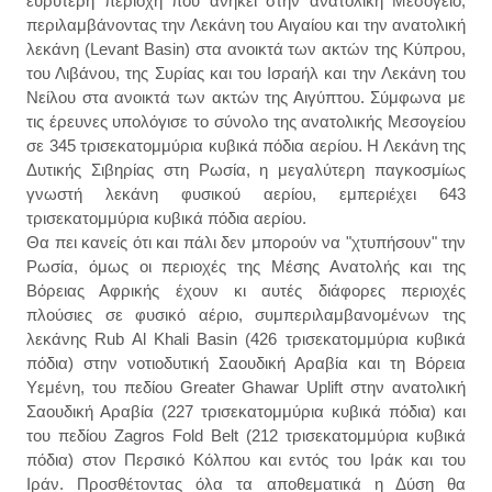
ευρύτερη περιοχή που ανήκει στην ανατολική Μεσόγειο,
περιλαμβάνοντας την Λεκάνη του Αιγαίου και την ανατολική
λεκάνη (Levant Basin) στα ανοικτά των ακτών της Κύπρου,
του Λιβάνου, της Συρίας και του Ισραήλ και την Λεκάνη του
Νείλου στα ανοικτά των ακτών της Αιγύπτου. Σύμφωνα με
τις έρευνες υπολόγισε το σύνολο της ανατολικής Μεσογείου
σε 345 τρισεκατομμύρια κυβικά πόδια αερίου. Η Λεκάνη της
Δυτικής Σιβηρίας στη Ρωσία, η μεγαλύτερη παγκοσμίως
γνωστή λεκάνη φυσικού αερίου, εμπεριέχει 643
τρισεκατομμύρια κυβικά πόδια αερίου.
Θα πει κανείς ότι και πάλι δεν μπορούν να "χτυπήσουν" την
Ρωσία, όμως οι περιοχές της Μέσης Ανατολής και της
Βόρειας Αφρικής έχουν κι αυτές διάφορες περιοχές
πλούσιες σε φυσικό αέριο, συμπεριλαμβανομένων της
λεκάνης Rub Al Khali Basin (426 τρισεκατομμύρια κυβικά
πόδια) στην νοτιοδυτική Σαουδική Αραβία και τη Βόρεια
Υεμένη, του πεδίου Greater Ghawar Uplift στην ανατολική
Σαουδική Αραβία (227 τρισεκατομμύρια κυβικά πόδια) και
του πεδίου Zagros Fold Belt (212 τρισεκατομμύρια κυβικά
πόδια) στον Περσικό Κόλπου και εντός του Ιράκ και του
Ιράν. Προσθέτοντας όλα τα αποθεματικά η Δύση θα