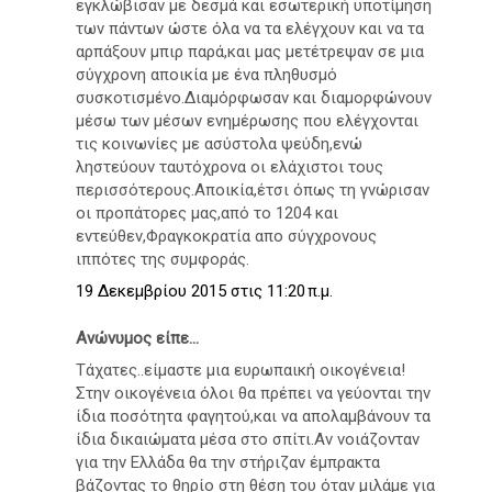
εγκλώβισαν με δεσμά και εσωτερική υποτίμηση
των πάντων ώστε όλα να τα ελέγχουν και να τα
αρπάξουν μπιρ παρά,και μας μετέτρεψαν σε μια
σύγχρονη αποικία με ένα πληθυσμό
συσκοτισμένο.Διαμόρφωσαν και διαμορφώνουν
μέσω των μέσων ενημέρωσης που ελέγχονται
τις κοινωνίες με ασύστολα ψεύδη,ενώ
ληστεύουν ταυτόχρονα οι ελάχιστοι τους
περισσότερους.Αποικία,έτσι όπως τη γνώρισαν
οι προπάτορες μας,από το 1204 και
εντεύθεν,Φραγκοκρατία απο σύγχρονους
ιππότες της συμφοράς.
19 Δεκεμβρίου 2015 στις 11:20 π.μ.
Ανώνυμος είπε...
Τάχατες..είμαστε μια ευρωπαική οικογένεια!
Στην οικογένεια όλοι θα πρέπει να γεύονται την
ίδια ποσότητα φαγητού,και να απολαμβάνουν τα
ίδια δικαιώματα μέσα στο σπίτι.Αν νοιάζονταν
για την Ελλάδα θα την στήριζαν έμπρακτα
βάζοντας το θηρίο στη θέση του όταν μιλάμε για