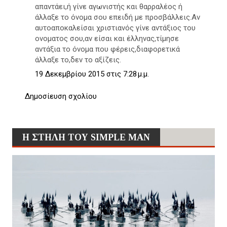
απαντάει,ή γίνε αγωνιστής και θαρραλέος ή
άλλαξε το όνομα σου επειδή με προσβάλλεις.Αν
αυτοαποκαλείσαι χριστιανός γίνε αντάξιος του
ονοματος σου,αν είσαι και έλληνας,τίμησε
αντάξια το όνομα που φέρεις,διαφορετικά
άλλαξε το,δεν το αξίζεις.
19 Δεκεμβρίου 2015 στις 7:28 μ.μ.
Δημοσίευση σχολίου
Η ΣΤΗΛΗ ΤΟΥ SIMPLE MAN