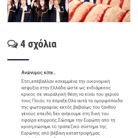
4 σχόλια
Ανώνυμος είπε...
Έτσι,επέβαλλαν εσκεμμένα την οικονομική
ασφυξία στην Ελλάδα ώστε ως ενδιάμεσος
κρίκος σε νευραλγική θέση να είναι του χεριού
τους.Ποιός το έπραξε;Όλα αυτά τα ομορφόπαιδα
της φωτογραφίας εκτός βεβαίως του ξανθού
γένους επειδή δεν ανήκουμε στη δική του
σφαίρα επιρροής.Σώσαμε την Ευρώπη από τη
κρίση,σώσαμε το τραπεζικό σύστημα της
Ευρώπης από βέβαιη καταστροφή,μας