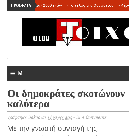
ΠΡΟΣΦΑΤΑ
»
«Ολόγραμμα» 2000 ετών
»
Το τέλος της Οδύσσειας
»
Κέρκωπ
.
≡
M
e
Οι δημοκράτες σκοτώνουν
n
καλύτερα
u
γράφτηκε Unknown
11 years ago
-
4 Comments
Με την γνωστή συνταγή της