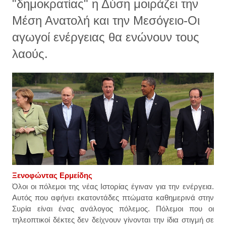
"δημοκρατίας" η Δύση μοιράζει την
Μέση Ανατολή και την Μεσόγειο-Οι
αγωγοί ενέργειας θα ενώνουν τους
λαούς.
Ξενοφώντας Ερμείδης
Όλοι οι πόλεμοι της νέας Ιστορίας έγιναν για την ενέργεια.
Αυτός που αφήνει εκατοντάδες πτώματα καθημερινά στην
Συρία είναι ένας ανάλογος πόλεμος.
Π
όλεμοι που οι
τηλεοπτικοί δέκτες δ
εν δε
ίχνουν
γίνο
νται την ίδι
α στιγμή σε