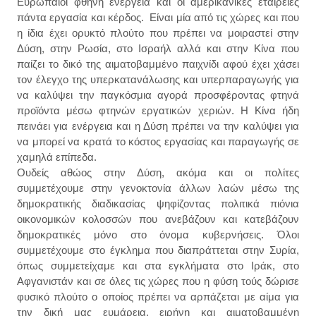
Ευρωπαίοι φθηνή ενέργεια και οι αμερικανικές εταιρείες
πάντα εργασία και κέρδος. Είναι μία από τις χώρες και που
η ίδια έχει ορυκτό πλούτο που πρέπει να μοιραστεί στην
Δύση, στην Ρωσία, στο Ισραήλ αλλά και στην Κίνα που
παίζει το δικό της αιματοβαμμένο παιχνίδι αφού έχει χάσει
τον έλεγχο της υπερκατανάλωσης και υπερπαραγωγής για
να καλύψει την παγκόσμια αγορά προσφέροντας φτηνά
προϊόντα μέσω φτηνών εργατικών χεριών. Η Κίνα ήδη
πεινάει για ενέργεια και η Δύση πρέπει να την καλύψει για
να μπορεί να κρατά το κόστος εργασίας και παραγωγής σε
χαμηλά επίπεδα.
Ουδείς αθώος στην Δύση, ακόμα και οι πολίτες
συμμετέχουμε στην γενοκτονία άλλων λαών μέσω της
δημοκρατικής διαδικασίας ψηφίζοντας πολιτικά πιόνια
οικονομικών κολοσσών που ανεβάζουν και κατεβάζουν
δημοκρατικές μόνο στο όνομα κυβερνήσεις. Όλοι
συμμετέχουμε στο έγκλημα που διαπράττεται στην Συρία,
όπως συμμετείχαμε και στα εγκλήματα στο Ιράκ, στο
Αφγανιστάν και σε όλες τις χώρες που η φύση τούς δώρισε
φυσικό πλούτο ο οποίος πρέπει να αρπάζεται με αίμα για
την δική μας ευμάρεια, ειρήνη και αιματοβαμμένη