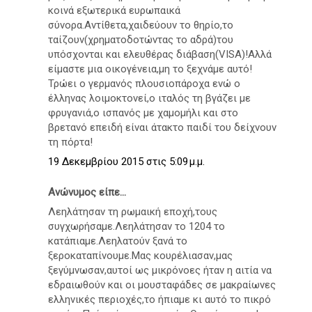
κοινά εξωτερικά ευρωπαικά
σύνορα.Αντίθετα,χαιδεύουν το θηρίο,το
ταίζουν(χρηματοδοτώντας το αδρά)του
υπόσχονται και ελευθέρας διάβαση(VISA)!Αλλά
είμαστε μια οικογένεια,μη το ξεχνάμε αυτό!
Τρώει ο γερμανός πλουσιοπάροχα ενώ ο
έλληνας λοιμοκτονεί,ο ιταλός τη βγάζει με
φρυγανιά,ο ισπανός με χαμομήλι και στο
βρετανό επειδή είναι άτακτο παιδί του δείχνουν
τη πόρτα!
19 Δεκεμβρίου 2015 στις 5:09 μ.μ.
Ανώνυμος είπε...
Λεηλάτησαν τη ρωμαική εποχή,τους
συγχωρήσαμε.Λεηλάτησαν το 1204 το
κατάπιαμε.Λεηλατούν ξανά το
ξεροκαταπίνουμε.Μας κουρέλιασαν,μας
ξεγύμνωσαν,αυτοί ως μικρόνοες ήταν η αιτία να
εδραιωθούν και οι μουσταφάδες σε μακραίωνες
ελληνικές περιοχές,το ήπιαμε κι αυτό το πικρό