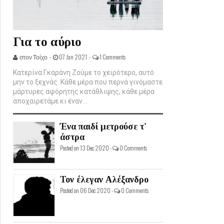
Για το αύριο
στον Τοίχο -
07 Jan 2021 -
1 Comments
Κατερίνα Γκαράνη Ζούμε το χειρότερο, αυτό
μην το ξεχνάς. Κάθε μέρα που περνά γινόμαστε
μάρτυρες αφόρητης κατάθλιψης, κάθε μέρα
αποχαιρετάμε κι έναν...
Ένα παιδί μετρούσε τ'
άστρα
Posted on 13 Dec 2020 -
0 Comments
Τον έλεγαν Αλέξανδρο
Posted on 06 Dec 2020 -
0 Comments