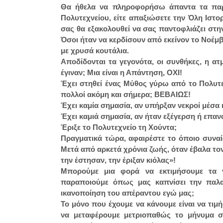
Θα ήθελα να πληροφορήσω άπαντα τα παρα
Πολυτεχνείου, είτε απαξιώσετε την Όλη Ιστορ
σας θα εξακολουθεί να σας παντοφλιάζει στην
Όσοι ήταν να κερδίσουν από εκείνον το Νοέμ
με χρυσά κουτάλια.
Αποδίδονται τα γεγονότα, οι συνθήκες, η α
έγιναν; Μια είναι η Απάντηση, ΟΧΙ!
Έχει στηθεί ένας Μύθος γύρω από το Πολυτε
πολλοί ακόμη και σήμερα; ΒΕΒΑΙΩΣ!
Έχει καμία σημασία, αν υπήρξαν νεκροί μέσα 
Έχει καμιά σημασία, αν ήταν εξέγερση ή επαν
Έριξε το Πολυτεχνείο τη Χούντα;
Πραγματικά τώρα, αφαιρέστε το όποιο συναίσ
Μετά από αρκετά χρόνια ζωής, όταν έβαλα τον
την έστησαν, την έριξαν κιόλας»!
Μπορούμε μια φορά να εκτιμήσουμε τα 
παραποιούμε όπως μας καπνίσει την παλαι
ικανοποίηση του απέραντου εγώ μας;
Το μόνο που έχουμε να κάνουμε είναι να τιμή
να μεταφέρουμε μετριοπαθώς το μήνυμα στο