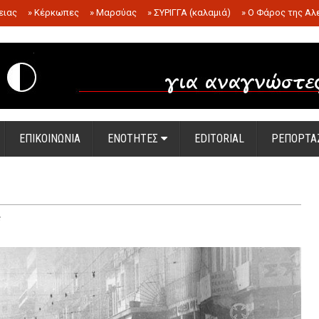
ειας
»
Κέρκωπες
»
Μαρσύας
»
ΣΥΡΙΓΓΑ (καλαμιά)
»
Ο Φάρος της Αλ
.
ΕΠΙΚΟΙΝΩΝΙΑ
ΕΝΟΤΗΤΕΣ
EDITORIAL
ΡΕΠΟΡΤΑ