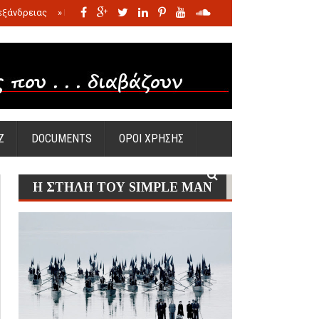
εξάνδρειας
»
Η σφαγή των νηπίων της Σάντας
»
Πώς προέκυψε η Ωραία
Ζ
DOCUMENTS
ΟΡΟΙ ΧΡΗΣΗΣ
Η ΣΤΗΛΗ ΤΟΥ SIMPLE MAN