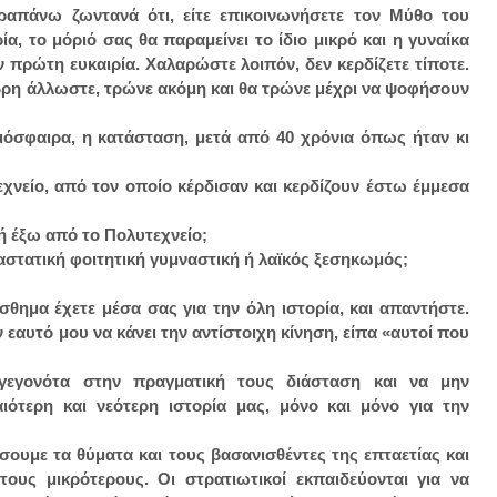
πάνω ζωντανά ότι, είτε επικοινωνήσετε τον Μύθο του
ία, το μόριό σας θα παραμείνει το ίδιο μικρό και η γυναίκα
 πρώτη ευκαιρία. Χαλαρώστε λοιπόν, δεν κερδίζετε τίποτε.
βρη άλλωστε, τρώνε ακόμη και θα τρώνε μέχρι να ψοφήσουν
τμόσφαιρα, η κατάσταση, μετά από 40 χρόνια όπως ήταν κι
χνείο, από τον οποίο κέρδισαν και κερδίζουν έστω έμμεσα
ή έξω από το Πολυτεχνείο;
αστατική φοιτητική γυμναστική ή λαϊκός ξεσηκωμός;
θημα έχετε μέσα σας για την όλη ιστορία, και απαντήστε.
 εαυτό μου να κάνει την αντίστοιχη κίνηση, είπα «αυτοί που
γεγονότα στην πραγματική τους διάσταση και να μην
ότερη και νεότερη ιστορία μας, μόνο και μόνο για την
σουμε τα θύματα και τους βασανισθέντες της επταετίας και
υς μικρότερους. Οι στρατιωτικοί εκπαιδεύονται για να