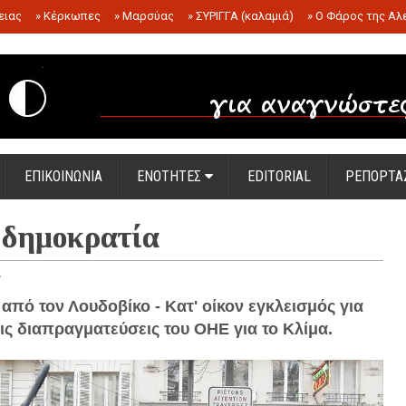
ειας
»
Κέρκωπες
»
Μαρσύας
»
ΣΥΡΙΓΓΑ (καλαμιά)
»
Ο Φάρος της Αλ
.
ΕΠΙΚΟΙΝΩΝΙΑ
ΕΝΟΤΗΤΕΣ
EDITORIAL
ΡΕΠΟΡΤΑ
 δημοκρατία
 από τον Λουδοβίκο - Κατ' οίκον εγκλεισμός για
ις διαπραγματεύσεις του ΟΗΕ για το Κλίμα.