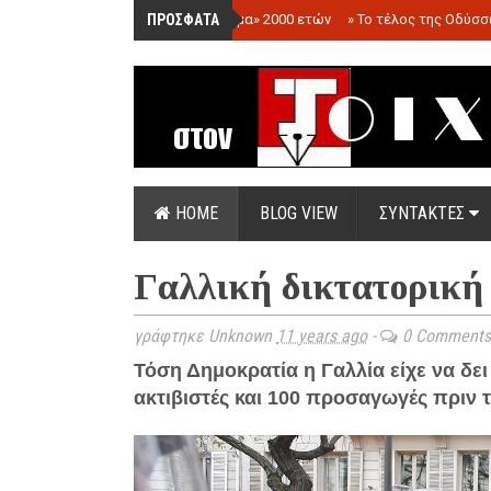
ΠΡΟΣΦΑΤΑ
»
«Ολόγραμμα» 2000 ετών
»
Το τέλος της Οδύσσ
HOME
BLOG VIEW
ΣΥΝΤΑΚΤΕΣ
Γαλλική δικτατορική
γράφτηκε Unknown
11 years ago
-
0 Comments
Τόση Δημοκρατία η Γαλλία είχε να δει
ακτιβιστές και 100 προσαγωγές πριν τ