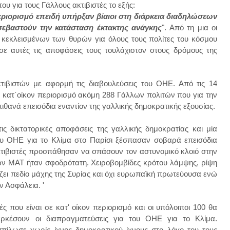
 για τους Γάλλους ακτιβιστές το εξής:
περιορισμό επειδή υπήρξαν βίαιοι στη διάρκεια διαδηλώσεων
 σεβαστούν την κατάσταση έκτακτης ανάγκης
". Από τη μια οι
ν κεκλεισμένων των θυρών για όλους τους πολίτες του κόσμου
 σε αυτές τις αποφάσεις τους τουλάχιστον
στου
ς δρόμους της
τιβιστών με αφορμή τις διαβουλεύσεις του ΟΗΕ. Από τις 14
 κατ΄οίκον περιορισμό ακόμη 288 Γάλλων πολιτών που για την
 πιθανά επεισόδια εναντίον της γαλλικής δημοκρατικής εξουσίας.
ς δικτατορικές αποφάσεις της γαλλικής δημοκρατίας και μία
ου ΟΗΕ για το Κλίμα στο Παρίσι ξέσπασαν σοβαρά επεισόδια
ακτιβιστές προσπάθησαν να σπάσουν τον αστυνομικό κλοιό στην
κών ΜΑΤ ήταν σφοδρότατη. Χειροβομβίδες κρότου λάμψης, ρίψη
ζει πεδίο μάχης της Συρίας και όχι ευρωπαϊκή πρωτεύουσα ενώ
 Ασφάλεια. '
ς που είναι σε κατ' οίκον περιορισμό και οι υπόλοιποι 100 θα
ιαρκέσουν οι διαπραγματεύσεις για του ΟΗΕ για το Κλίμα.
 σπίλωσε χωρίς ίχνος δημοκρατικού ίχνους στο λόγο του τους