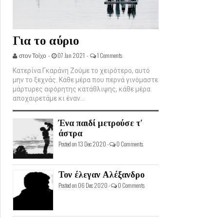
Για το αύριο
στον Τοίχο -
07 Jan 2021 -
1 Comments
Κατερίνα Γκαράνη Ζούμε το χειρότερο, αυτό
μην το ξεχνάς. Κάθε μέρα που περνά γινόμαστε
μάρτυρες αφόρητης κατάθλιψης, κάθε μέρα
αποχαιρετάμε κι έναν...
Ένα παιδί μετρούσε τ'
άστρα
Posted on 13 Dec 2020 -
0 Comments
Τον έλεγαν Αλέξανδρο
Posted on 06 Dec 2020 -
0 Comments