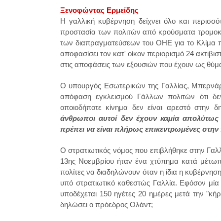
Ξενοφώντας Ερμείδης
Η γαλλική κυβέρνηση δείχνει όλο και περισσ
προστασία των πολιτών από κρούσματα τρομοκρ
των διαπραγματεύσεων του ΟΗΕ για το Κλίμα π
αποφασίσει τον κατ' οίκον περιορισμό 24 ακτιβι
στις αποφάσεις των εξουσιών που έχουν ως θύμ
Ο υπουργός Εσωτερικών της Γαλλίας, Μπερνάρ 
απόφαση εγκλεισμού Γάλλων πολιτών ότι δεν
οποιοδήποτε κίνημα δεν είναι αρεστό στην 
άνθρωποι αυτοί δεν έχουν καμία απολύτως 
πρέπει να είναι πλήρως επικεντρωμένες στην
Ο στρατιωτικός νόμος που επιβλήθηκε στην Γαλλ
13ης Νοεμβρίου ήταν ένα χτύπημα κατά μέτωπ
πολίτες να διαδηλώνουν όταν η ίδια η κυβέρνησ
υπό στρατιωτικό καθεστώς Γαλλία. Εφόσον μία
υποδέχεται 150 ηγέτες 20 ημέρες μετά την "κή
δηλώσει ο πρόεδρος Ολάντ;