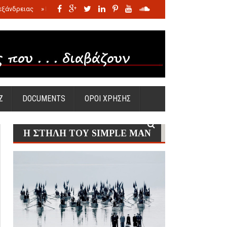
εξάνδρειας
»
Η σφαγή των νηπίων της Σάντας
»
Πώς προέκυψε η Ωραία
Ζ
DOCUMENTS
ΟΡΟΙ ΧΡΗΣΗΣ
Η ΣΤΗΛΗ ΤΟΥ SIMPLE MAN