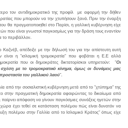
ότερο τον αντιδημοκρατικό της προφίλ με αφορμή την δήθεν
ατίας που μπορούν να την χτυπήσουν ξανά. Πριν την έναρξη
ου θα πραγματοποιηθεί στο Παρίσι, η γαλλική κυβέρνηση είχε
στών που είναι γνωστοί παγκοσμίως για την δράση τους εναντίον
α το περιβάλλον.
Καζνέβ, απέδειξε με την δήλωσή του για την απίστευτη αυτή
 είναι η "ισλαμική τρομοκρατία" που φοβάται η Ε.Ε αλλά
δημοκρατία που οι δημοκράτες
δικ
τα
τορίσκοι
υπηρετούν: "
Οι
σχέση με το τρομοκρατικό κίνημα, όμως οι δυνάμεις μας
 προστασία του γαλλικού λαού
".
ία από την σοσιαλιστική κυβέρνηση μετά από το "χτύπημα" της
ο στην πραγματική δημοκρατία αφαιρώντας το δικαίωμα από
η παίρνει απόφαση να γίνουν παγκόσμιες συνάξεις ηγετών στην
 χώρα έχει τεθεί σε κατάσταση πολέμου πώς είναι δυνατόν να
ρυξη πολέμου στην Γαλλία από το Ισλαμικό Κράτος" όπως είχε