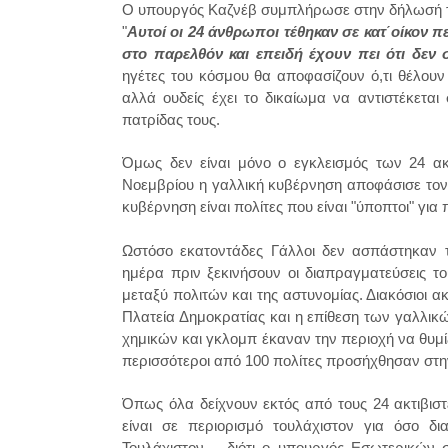
Ο υπουργός Καζνέβ συμπλήρωσε στην δήλωσή του
"
Αυτοί οι 24 άνθρωποι τέθηκαν σε κατ΄οίκον 
στο παρελθόν και επειδή έχουν πει ότι δεν
ηγέτες του κόσμου θα αποφασίζουν ό,τι θέλου
αλλά ουδείς έχει το δικαίωμα να αντιστέκεται
πατρίδας τους
.
Όμως δεν είναι μόνο ο εγκλεισμός των 24 ακ
Νοεμβρίου η γαλλική κυβέρνηση αποφάσισε τον
κυβέρνηση είναι πολίτες που είναι "ύποπτοι" για
Ωστόσο εκατοντάδες Γάλλοι δεν ασπάστηκαν τι
ημέρα πριν ξεκινήσουν οι διαπραγματεύσεις τ
μεταξύ πολιτών και της αστυνομίας. Διακόσιοι 
Πλατεία Δημοκρατίας και η επίθεση των γαλλι
χημικών και γκλομπ έκαναν την περιοχή να θυμί
περισσότεροι από 100 πολίτες προσήχθησαν στην
Ό
πως όλα δείχνουν εκτός από τους 24 ακτιβιστέ
είναι σε περιορισμό τουλάχιστον για όσο δ
Τουλάχιστον..., διότι ο υπουργός Εσωτερικών