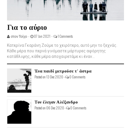
Για το αύριο
στον Τοίχο -
07 Jan 2021 -
1 Comments
Κατερίνα Γκαράνη Ζούμε το χειρότερο, αυτό μην το ξεχνάς.
Κάθε μέρα που περνά γινόμαστε μάρτυρες αφόρητης
κατάθλιψης, κάθε μέρα αποχαιρετάμε κι έναν...
Ένα παιδί μετρούσε τ' άστρα
Posted on 13 Dec 2020 -
0 Comments
Τον έλεγαν Αλέξανδρο
Posted on 06 Dec 2020 -
0 Comments