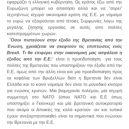
εφαρμόζει η ελληνική κυβέρνηση. Ως κράτος έξω από την
Ευρωζώνη μπορεί να απαιτήσει αλλά και να "σύρει"
τεχνηέντως ισχυρά οικονομικά κράτη της Ε.Ε. με νόμισμα
το ευρώ να εξαιρούνται από τέτοιες Συμφωνίες
λόγω της
μεγάλης ζήτηση
ς
εργασίας σε αυτές από
πολίτες
κατεστραμμένων χωρών.
"
Όσοι πιστεύουν στην έξοδο της Βρετανίας από την
Ένωση, χρειάζεται να σκεφτούν τις επιπτώσεις ενός
Brexit. Τι θα επιφέρει στην οικονομική μας ασφάλεια η
έξοδος από την Ε.Ε;
" είναι η προειδοποίηση για τους
πολίτες της Βρετανίας
που υποστ
ηρίζουν τ
ην έξ
οδο από την
Ε
.Ε,
όμως από την άλλη είναι και μια προειδοποίηση προς
τα κεφάλια των Βρυξελλών διότι η Βρετανία δεν είναι
Ελλάδα και το κοινό νόμισμα δεν είναι το μοναδικό κίνητρο
για ενώσεις κρατών. Μία βιομηχανία πολέμου, μία ισχυρή
συμμετοχή στο ΝΑΤΟ (όπου ΝΑΤΟ και Ε.Ε όπως
υποστηρίζει ο Γιούν
κερ)
και
μία
βρετανική αυτοκρατορία
που ακόμα οι Αποικίες της καλά κρατούν -αν και τυπικά
έχουν ανεξαρτητοποιηθεί
- είναι τα σημαντικά που ενώνουν
την Βρετανία με την Ε.Ε.