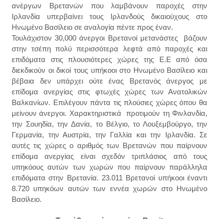
ανέργων Βρετανών που λαμβάνουν παροχές στην
Ιρλανδία υπερβαίνει τους Ιρλανδούς δικαιούχους στο
Ηνωμένο Βασίλειο σε αναλογία πέντε προς έναν.
Τουλάχιστον 30,000 άνεργοι Βρετανοί μετανάστες βάζουν
στην τσέπη πολύ περισσότερα λεφτά από παροχές και
επιδόματα στις πλουσιότερες χώρες της Ε.Ε από όσα
διεκδικούν οι δικοί τους υπήκοοι στο Ηνωμένο Βασίλειο και
βέβαια δεν υπάρχει ούτε ένας Βρετανός άνεργος με
επίδομα ανεργίας σ
τις φ
τ
ωχές
χώρες των Ανατολικών
Βαλκανίων. Επιλέγουν πάντα τις πλούσιες χώρες όπου θα
μείνουν άνεργοι. Χαρακτηρισ
τικά προτ
ιμούν
τη Φινλανδία,
την Σουηδία, την Δανία, το Βέλγιο, το Λουξεμβούργο, την
Γερμανία, την Αυστρία, την Γαλλία και την Ιρλανδία
. Σε
αυτές τις χώρ
ες
ο αριθμός των Βρετανών που παίρνουν
επίδομα ανεργίας είναι σχεδόν τριπλάσιος από τους
υπηκόους αυτών των χωρών που παίρνουν παράλληλα
επιδόματα στην Βρετανία
.
23.011 Βρετανοί υπήκοοι έναντι
8.720 υπηκόων αυτών των εννέα χωρών στο Ηνωμένο
Βασίλειο.