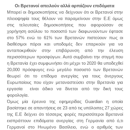
Οι Βρετανοί απειλούν αλλά αρπάζουν επιδόματα
Μπορεί οι δημοσκοπήσεις
να
δείχνο
υν
ότι οι Βρετανοί στην
πλειοψηφία τους θέλουν να παραμείνουν στην Ε.Ε όμως
στις τελευταίες δημοσκοπήσεις που αφορούσαν σε
χορήγηση ασύλου το ποσοστό των διαφωνούντων έφτασε
στο 57% ενώ το 61% των Βρετανών πιστεύουν πως οι
διαθέσιμοι πόροι και υποδομές δεν επαρκούν για να
ανταποκριθούν στην επιβάρυνση από την έλευση
περισσότερων προσφύγων. Αυτό συμβαίνει την στιγμή που
η Βρετανία έχει συμφωνήσει ότι μέχρι το 2020 θα υποδεχθεί
20,000 πρόσφυγες ενώ μεγάλο ποσοστό των Βρετανών
θεωρεί ότι το επίδομα ανεργίας για τους άνεργους
Ευρωπαίους που είχαν μεταναστεύσει στην Βρετανία για
εργασία είναι άδικο να δίνεται από την δική τους
φορολογία.
Όμως μία έρευνα της εφημερίδας Guardian η οποία
βασίστηκε σε απαντήσεις σε 23 από τις υπόλοιπες 27 χώρες
της Ε.Ε δείχνει ότι τέσσερις φορές περισσότεροι Βρετανοί
εισπράττουν επιδόματα ανεργίας στη Γερμανία από ό,τι
Γερμανοί στο Ηνωμένο Βασίλειο, ενώ ο αριθμός των