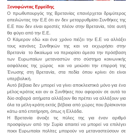
Ξ
ενοφών
τας Ερμείδης
Ο πρωθυπουργός της Βρετανίας επανέρχεται δριμύτερος
απειλώντας την Ε.Ε ότι αν δεν μεταρρυθμίσει Συνθήκες της
Ε.Ε που δεν είναι αρεστές πλέον στην Βρετανία, τότε αυτή
θα φύγει από την Ε.Ε.
Ο Κάμερον εδώ και ένα χρόνο πιέζει την Ε.Ε να αλλάξει
τους κανόνες Συνθηκών της και να εκχωρήσει στην
Βρετανία το δικαίωμα να περιορίσει άμεσα την πρόσβαση
των Ευρωπαίων μεταναστών στο σύστημα κοινωνικής
ασφάλειας της χώρας και να μειώσει την επιρροή της
Ένωσης στη Βρετανία, στα πεδία όπου κρίνει ότι είναι
υπερβολική.
Αυτό βέβαια δεν μπορεί να γίνει αποκλειστικά μόνο για ένα
μέλος-κράτος και αν οι Συνθήκες που αφορούν σε αυτά τα
δύο σοβαρά αιτήματα αλλάξουν θα πρέπει να αλλάξουν για
όλα τα μέλη-κράτη εκτός βέβαια από χώρες που βρίσκονται
κάτω από επιτήρηση, όπως η Ελλάδα.
Η Βρετανία άνοιξε τις πύλες της για έναν αριθμό
προσφύγων από την Συρία απαιτεί να μπορεί να επιλέγει
ποιοι Ευρωπαίοι πολίτες μπορούν να μεταναστεύσουν σε