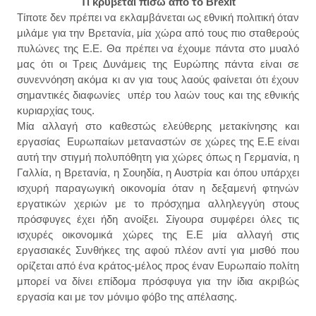
Τι κρύβεται πίσω από το Brexit
Τίποτε δεν πρέπει να εκλαμβάνεται ως εθνική πολιτική όταν
μιλάμε για την Βρετανία, μία χώρα από τους πιο σταθερούς
πυλώνες της Ε.Ε. Θα πρέπει να έχουμε πάντα στο μυαλό
μας ότι οι Τρεις Δυνάμεις της Ευρώπης πάντα είναι σε
συνεννόηση ακόμα κι αν για τους λαούς φαίνεται ότι έχουν
σημαντικές διαφωνίες
υπέρ του λ
αών τους και της εθνική
ς
κυριαρχίας
τους.
Μία αλλαγή στο καθεστώς ελεύθερης μετακίνησης και
εργασίας Ευρωπαίων μεταναστών σε χώρες της Ε.Ε είναι
αυτή την στιγμή πολυπόθητη για χώρες όπως η Γερμανία, η
Γαλλία, η Βρετανία, η Σουηδία,
η Αυστρία
και όπου υπάρχει
ισχυρή παραγωγική οικονομία όταν η δεξαμενή φτηνών
εργατικών χεριών με το πρόσχημα αλληλεγγύη στους
πρόσφυγες έχει ήδη ανοίξει. Σίγουρα συμφέρει όλες τις
ισχυρές οικονομικά χώρες της Ε.Ε μία αλλαγή στις
εργασιακές Συνθήκες της αφού πλέον
αντί για μισθό που
ορίζεται από ένα κράτος-μέλος προς έναν Ευρωπαίο πολίτη
μπορεί να δίνει επίδομα πρόσφυγα για την ίδια ακριβώς
εργασία
και με τον μόνιμο φόβο της απέλα
σης.