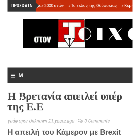
ΠΡΟΣΦΑΤΑ
»
«Ολόγραμμα» 2000 ετών
»
Το τέλος της Οδύσσειας
»
Κέρκωπ
.
≡
M
e
Η Βρετανία απειλεί υπέρ
n
της Ε.Ε
u
γράφτηκε Unknown
11 years ago
-
0 Comments
Η απειλή του Κάμερον με Brexit