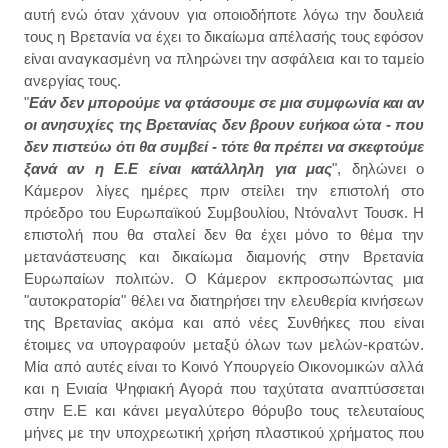
αυτή ενώ όταν χάνουν για οποιοδήποτε λόγω την δουλειά
τους η Βρετανία να έχει το δικαίωμα απέλασής τους εφόσον
είναι αναγκασμένη να πληρώνει την ασφάλεια και το ταμείο
ανεργίας τους.
"
Εάν δεν μπορούμε να φτάσουμε σε μια συμφωνία και αν
οι ανησυχίες της Βρετανίας δεν βρουν ευήκοα ώτα - που
δεν πιστεύω ότι θα συμβεί - τότε θα πρέπει να σκεφτούμε
ξανά αν η Ε.Ε είναι κατάλληλη για μας
", δηλώνει ο
Κάμερον λίγες ημέρες πριν στείλει την επιστολή στο
πρόεδρο του Ευρωπαϊκού Συμβουλίου, Ντόναλντ Τουσκ. Η
επιστολή που θα σταλεί δεν θα έχει μόνο το θέμα την
μετανάστευσης και δικαίωμα διαμονής στην Βρετανία
Ευρωπαίων πολιτών. Ο Κάμερον εκπροσωπώντας μια
"αυτοκρατορία" θέλει να διατηρήσει την ελευθερία κινήσεων
της Βρετανίας ακόμα και από νέες Συνθήκες που είναι
έτοιμες να υπογραφούν μεταξύ όλων των μελών-κρατών.
Μία από αυτές είναι το Κοινό Υπουργείο Οικονομικών αλλά
και η Ενιαία Ψηφιακή Αγορά που ταχύτατα αναπτύσσεται
στην Ε.Ε και κάνει μεγαλύτερο θόρυβο τους τελευταίους
μήνες με την υποχρεωτική χρήση πλαστικού χρήματος που