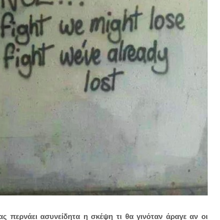
ς περνάει ασυνείδητα η σκέψη τι θα γινόταν άραγε αν οι