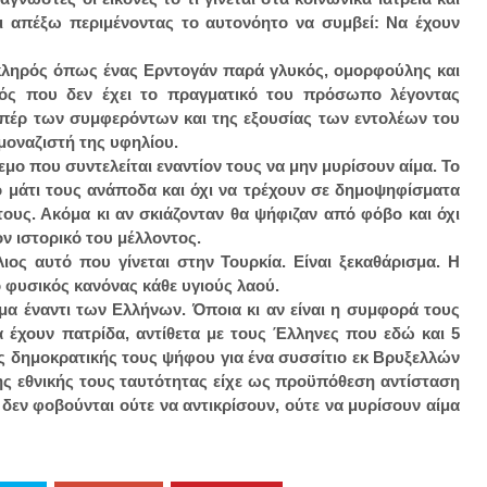
 απέξω περιμένοντας το αυτονόητο να συμβεί: Να έχουν
 σκληρός όπως ένας Ερντογάν παρά γλυκός, ομορφούλης και
ός που δεν έχει το πραγματικό του πρόσωπο λέγοντας
 υπέρ των συμφερόντων και της εξουσίας των εντολέων του
αμοναζιστή της υφηλίου.
μο που συντελείται εναντίον τους να μην μυρίσουν αίμα. Το
το μάτι τους ανάποδα και όχι να τρέχουν σε δημοψηφίσματα
τους. Ακόμα κι αν σκιάζονταν θα ψήφιζαν από φόβο και όχι
ον ιστορικό του μέλλοντος.
ιος αυτό που γίνεται στην Τουρκία. Είναι ξεκαθάρισμα. Η
ι ο φυσικός κανόνας κάθε υγιούς λαού.
μα έναντι των Ελλήνων. Όποια κι αν είναι η συμφορά τους
α έχουν πατρίδα, αντίθετα με τους Έλληνες που εδώ και 5
ς δημοκρατικής τους ψήφου για ένα συσσίτιο εκ Βρυξελλών
ης εθνικής τους ταυτότητας είχε ως προϋπόθεση αντίσταση
 δεν φοβούνται ούτε να αντικρίσουν, ούτε να μυρίσουν αίμα