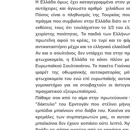
Η Ελλάδα όμως έχει καταγεγραμμένα στον μι
αυτόχειρες και άγνωστο αριθμό χιλιάδων ν
Πόσος είναι ο πληθυσμός της Τουρκίας που 
πράγμα που συμβαίνει στην Ελλάδα διότι οι 
εκθέσεις τους ότι τουλάχιστον το 1/3 του ε
χειρίστης ποιότητας. Τα παιδιά των Ελλήνω
πρωτεΐνη αφού το κρέας, το τυρί και το ψάρι
αντικαταστήσει μέχρι και το ελληνικό ελαιόλ
Αν και ο σουλτάνος δεν υπάρχει πια στην π
φτωχοκομεία, η Ελλάδα το κάνει πλέον με
Ευρωπαϊκού Σουλτανάτου. Το πακέτο Γιούνκερ
ιμαρέτ της οθωμανικής αυτοκρατορίας 
φτωχοκομεία του ενώ επί ευρωπαϊκής αυτοκρ
γυμναστήριο για να στοιβαχτούν οι άστεγ
πραγματικού εξευρωπαϊσμού.
Πάθαμε σοκ από το αίμα στην πρωτεύουσα τ
"δάκτυλο" του Ερντογάν που στέλνει μήνυ
εμπόδια μπαίνουν στο διάβα του. Κανένα σ
κρεμάλες των συμπατριωτών μας, οι αυτοκτ
μπαλκόνια δεν έχουν κοπάσει ούτε λεπτό. Άγ
βράδυ τα σάπια φρούτα από τα καφάσια και άγ