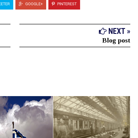
ETER
GOOGLE+
PINTEREST
NEXT »
Blog post