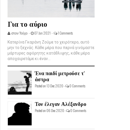
Για το αύριο
στον Τοίχο -
07 Jan 2021 -
1 Comments
Κατερίνα Γκαράνη Ζούμε το χειρότερο, αυτό
μην το ξεχνάς. Κάθε μέρα που περνά γινόμαστε
μάρτυρες αφόρητης κατάθλιψης, κάθε μέρα
αποχαιρετάμε κι έναν...
Ένα παιδί μετρούσε τ'
άστρα
Posted on 13 Dec 2020 -
0 Comments
Τον έλεγαν Αλέξανδρο
Posted on 06 Dec 2020 -
0 Comments