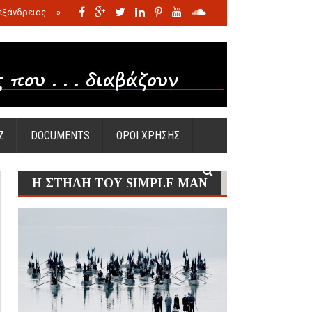
εξάνδρειας
»
Η σφαγή των νηπίων της Σάντας
»
Πώς προέκυψε η Ωραία
Ζ
DOCUMENTS
ΟΡΟΙ ΧΡΗΣΗΣ
Η ΣΤΗΛΗ ΤΟΥ SIMPLE MAN