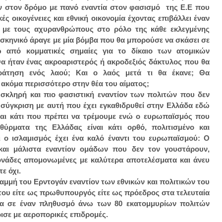
αν στον δρόμο με πανό εναντία στον φασισμό της Ε.Ε που
κές οικογένειες και εθνική οικονομία έχοντας επιβάλλει έναν
, με τους αχυρανθρώπους στο ρόλο της κάθε εκλεγμένης
 σκηνικό άραγε με μία βόμβα που θα μπορούσε να σκάσει σε
ω από κομματικές σημαίες για το δίκαιο των ατομικών
Θα ήταν ένας ακροαριστερός ή ακροδεξιός δάκτυλος που θα
κράτηση ενός λαού; Και ο λαός μετά τι θα έκανε; Θα
 ακόμα περισσότερο στην θέα του αίματος;
ο σκληρή και πιο φασιστική εναντίον των πολιτών που δεν
σύγκριση με αυτή που έχει εγκαθιδρυθεί στην Ελλάδα εδώ
είναι κάτι που πρέπει να τρέμουμε ενώ ο ευρωπαϊσμός που
ύρματα της Ελλάδας είναι κάτι ορθό, πολιτισμένο και
 ο ισλαμισμός έχει ένα καλό έναντι του ευρωπαϊσμού: Ο
και μάλιστα εναντίον ομάδων που δεν τον γουστάρουν,
ονάδες απομονωμένες με καλύτερα αποτελέσματα και άνευ
ε όχι.
αμμή του Ερντογάν εναντίον των εθνικών και πολιτικών του
του είτε ως πρωθυπουργός είτε ως πρόεδρος στα τελευταία
ατα σε έναν πληθυσμό άνω των 80 εκατομμυρίων πολιτών
ισε με αεροπορικές επιδρομές.