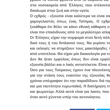
στα νοσοκομεία από Έλληνες που στέκονται
δικαίωμα στην ζωή και στην υγεία.
Ο εχθρός - εξουσία είναι καλύτερα να είναι
χαμογελαστός όπως ένας Τσίπρας. Ο εχθρ
ξεκάθαρα ότι θέλει να κάνει εθνική κάθαρση
είναι πιο επικίνδυνος από το μεγαλύτερο ισλ
Οι Έλληνες είχαν την συμφορά στον 5ετή πόλε
δικό τους ή του διπλανού τους. Να γυρίσει 
και εκλογές να στηρίζουν τους μακελάρηδες 
από υποτέλεια. Θα είχαν μία δικαιολογία για τ
Δεν θα ήταν εμφύλιος όπως δεν είναι εμφύλ
εξουσία βάλλει και ο λαός αντιστέκεται. Είνα
Όσο για τους Τούρκους έχουν ένα πλεονέκτη
για την στάση τους εναντίον της εξουσίας θ
χρόνια υπέγραψαν ότι την παραδίδουν διά τη
και μια ταυτότητα ευρωπαϊκή. Η διατήρηση τ
και ψωμοτύρι. Αλλά αυτά είναι για λαούς που
όταν αυτό χύνεται υπέρ του αυτονόητου.