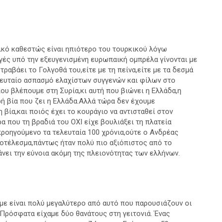
τικό καθεστώς είναι ηπιότερο του τουρκικού λόγω
ές υπό την εξευγενισμένη ευρωπαική ομπρέλα γίνονται με
τραβάει το Γολγοθά του,είτε με τη πείνα,είτε με τα δεσμά
ευταίο ασπασμό ελαχίστων συγγενών και φίλων στο
ου βλέπουμε στη Συρία,κι αυτή που βιώνει η Ελλάδα,η
ρή βία που ζει η Ελλάδα.Αλλά τώρα δεν έχουμε
βία,και ποιός έχει το κουράγιο να αντισταθεί στον
α που τη βραδιά του ΟΧΙ είχε βουλιάξει τη πλατεία
προηγούμενο τα τελευταία 100 χρόνια,ούτε ο Ανδρέας
οτέλεσμα,πάντως ήταν πολύ πιο αξιόπιστος από το
νει την εύνοια ακόμη της πλειονότητας των ελλήνων.
με είναι πολύ μεγαλύτερο από αυτό που παρουσιάζουν οι
 Πρόσφατα είχαμε δύο θανάτους στη γειτονιά. Ένας