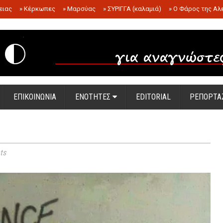
ειας
»
Κέρκωπες
»
Μαρσύας
»
ΣΥΡΙΓΓΑ (καλαμιά)
»
Ο Φάρος της Αλ
.
ΕΠΙΚΟΙΝΩΝΙΑ
ΕΝΟΤΗΤΕΣ
EDITORIAL
ΡΕΠΟΡΤΑ
ts