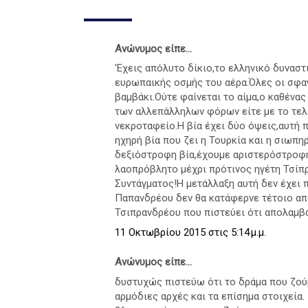
Ανώνυμος είπε...
'Εχεις απόλυτο δίκιο,το ελληνικό δυνασ
ευρωπαικής οσμής του αέρα.Όλες οι σφαγ
βαμβάκι.Ούτε φαίνεται το αίμα,ο καθένας 
των αλλεπάλληλων φόρων είτε με το τελ
νεκροταφείο.Η βία έχει δύο όψεις,αυτή π
ηχηρή βία που ζει η Τουρκία και η σιωπη
δεξιόστροφη βία,έχουμε αριστερόστροφη 
λαοπρόβλητο μέχρι πρότινος ηγέτη Τσίπρ
Συντάγματος!Η μετάλλαξη αυτή δεν έχει 
Παπανδρέου δεν θα κατάφερνε τέτοιο απ
Τσιπρανδρέου που πιστεύει ότι απολαμβά
11 Οκτωβρίου 2015 στις 5:14 μ.μ.
Ανώνυμος είπε...
δυστυχώς πιστεύω ότι το δράμα που ζού
αρμόδιες αρχές και τα επίσημα στοιχεία.