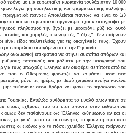
σό χρόνο με μία ευρωπαϊκή κυριαρχία τουλάχιστον 10,000
εκρών λόγω μη νοσηλευτικής και φαρμακευτικής κάλυψης.
πραγματικά πεινάει; Αποκλείεται πάντως να είναι το 1/3
παγκόσμιοι και ευρωπαϊκοί οργανισμοί έχουν καταγράψει με
λληνικού πληθυσμού την βγάζει με μακαρόνι, ρύζι και αυτό
ν μεσαίας και χαμηλής οικονομικής "τάξης" δεν παίρνουν
 είναι είδος πολυτελείας για τις οικογένειές τους. Έχουν
αδο με σπορέλαιο εισαγόμενο από την Γερμανία.
ρώην οθωμανική επικράτεια να στήνει συσσίτια απόρων και
 ρυθμούς εντατικούς και μάλιστα με την υπογραφή του
 για τους Φτωχούς Έλληνες δεν διαφέρει σε τίποτε από τα
μόνο που ο Οθωμανός φρόντιζε να κοιμάσαι μέσα στα
ατορίας μόνο τις ημέρες με βαρύ χειμώνα ανοίγει κανένα
οι μην πεθάνουν στον δρόμο και φανεί το πρόσωπο του
ης Τουρκίας. Εντελώς αυθόρμητα το μυαλό όλων πήγε σε
μα στους εχθρούς του ότι έτσι απαντά όταν ανθρώπινα
οκ όμως δεν παθαίνουμε ως Έλληνες καθημερινά αν και οι
ονίες με γκάζι μέσα σε αυτοκίνητα, το φουντάρισμα από
νωστες οι εικόνες για το πόσοι χιλιάδες Έλληνες παίρνουν
νωστες οι εικόνες το τι γίνεται στα κοινωνικά ιατρεία και