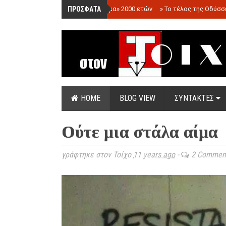
ΠΡΟΣΦΑΤΑ
»
«Ολόγραμμα» 2000 ετών
»
Το τέλος της Οδύσσ
HOME
BLOG VIEW
ΣΥΝΤΑΚΤΕΣ
Ούτε μια στάλα αίμα
γράφτηκε στον Τοίχο
11 years ago
-
2 Commen