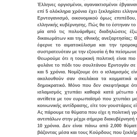
Έλληνες οργισμένοι, αγανακτισμένοι έβγαιν
επί 5 ολόκληρα χρόνια έχει ξεκληρίσει ελληνι
Ερντογανισμό, οικονομικού όμως επιπέδου
ελληνικής κυβέρνησης. Πώς θα το έστηναν το
μία από τις πολυάριθμες διαδηλώσεις έξ
δικαιωμάτων και της εθνικής ανεξαρτησίας; 
έφερνε το αιματοκύλισμα και την τρομο
συστρατευόταν με την εξουσία ή θα πείσμωνε
Θεωρούμε ότι η τουρκική πολιτική είναι πι
φυλάνε το πόδι του σουλτάνου Ερντογάν σε 
και 5 χρόνια. Νομίζουμε ότι ο ισλαμισμός 
ακολουθούν σαν σκυλάκια τα κομματικά αθ
δημοκρατικό. Μόνο που δεν σκεφτήκαμε ότι
ισλαμισμός χτυπάει καθαρά κατά μέτωπο 
αντίθετα με τον ευρωπαϊσμό που χτυπάει μ
κοινωνικής αντίδρασης, είτε τον γουστάρεις είτ
Ας πάρουμε τα θύματα που είχε η πολιτική γρ
αντιπάλων στην μέχρι σήμερα διακυβέρνησή 
10 χρόνια. Δεν είναι πάνω από 2,000 θύμ
βάζοντας μέσα και τους Κούρδους που ξεκλήρ