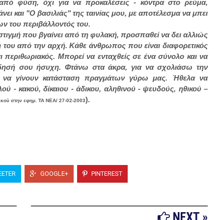
 από φύση, όχι για να προκαλέσεις - κόντρα στο ρεύμα,
νει και "Ο βασιλιάς" της ταινίας μου, με αποτέλεσμα να μπει
ν του περιβάλλοντός του.
στιγμή που βγαίνει από τη φυλακή, προσπαθεί να δει αλλιώς
ή του από την αρχή. Κάθε άνθρωπος που είναι διαφορετικός
και περιθωριακός. Μπορεί να ενταχθείς σε ένα σύνολο και να
είδησή σου ήσυχη. Φτάνω στα άκρα, για να σχολιάσω την
 να γίνουν κατάσταση πραγμάτων γύρω μας. Ήθελα να
ού - κακού, δίκαιου - άδικου, αληθινού - ψευδούς, ηθικού –
).
κού στην εφημ. ΤΑ ΝΕΑ/ 27-02-2003
ETER
GOOGLE+
PINTEREST
NEXT »