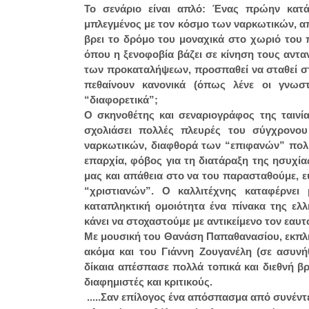
Το σενάριο είναι απλό: Ένας πρώην κατά
μπλεγμένος με τον κόσμο των ναρκωτικών, απ
βρει το δρόμο του μοναχικά στο χωριό του
όπου η ξενοφοβία βάζει σε κίνηση τους αντ
των προκαταλήψεων, προσπαθεί να σταθεί στα
πεθαίνουν κανονικά (όπως λένε οι γνωστο
“διαφορετικά”;
Ο σκηνοθέτης και σεναριογράφος της ταινία
σχολιάσει πολλές πλευρές του σύγχρονου
ναρκωτικών, διαφθορά των “επιφανών” πολιτ
επαρχία, φόβος για τη διατάραξη της ησυχί
μας και απάθεια στο να του παρασταθούμε, ε
“χριστιανών”. Ο καλλιτέχνης καταφέρνε
καταπληκτική ομοιότητα ένα πίνακα της ελλ
κάνει να στοχαστούμε με αντικείμενο τον εαυτ
Με μουσική του Θανάση Παπαθανασίου, εκπλη
ακόμα και του Γιάννη Ζουγανέλη (σε ασυνή
δίκαια απέσπασε πολλά τοπικά και διεθνή β
διαφημιστές και κριτικούς.
.....Σαν επίλογος ένα απόσπασμα από συνέντ