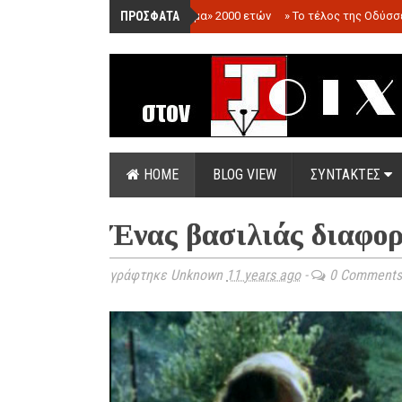
ΠΡΟΣΦΑΤΑ
»
«Ολόγραμμα» 2000 ετών
»
Το τέλος της Οδύσσ
HOME
BLOG VIEW
ΣΥΝΤΑΚΤΕΣ
Ένας βασιλιάς διαφορ
γράφτηκε Unknown
11 years ago
-
0 Comments