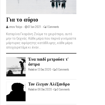
Για το αύριο
στον Τοίχο -
07 Jan 2021 -
1 Comments
Κατερίνα Γκαράνη Ζούμε το χειρότερο, αυτό
μην το ξεχνάς. Κάθε μέρα που περνά γινόμαστε
μάρτυρες αφόρητης κατάθλιψης, κάθε μέρα
αποχαιρετάμε κι έναν...
Ένα παιδί μετρούσε τ'
άστρα
Posted on 13 Dec 2020 -
0 Comments
Τον έλεγαν Αλέξανδρο
Posted on 06 Dec 2020 -
0 Comments