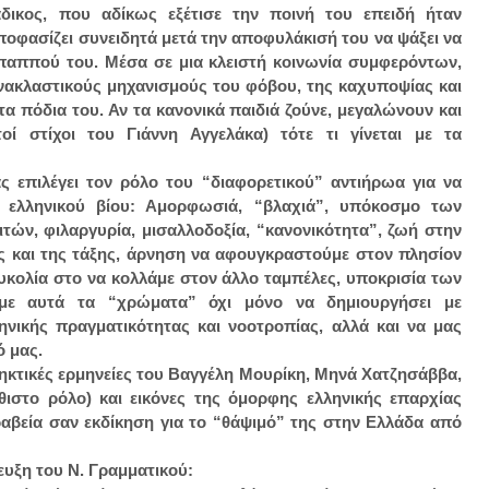
δικος, που αδίκως εξέτισε την ποινή του επειδή ήταν
οφασίζει συνειδητά μετά την αποφυλάκισή του να ψάξει να
 παππού του. Μέσα σε μια κλειστή κοινωνία συμφερόντων,
ανακλαστικούς μηχανισμούς του φόβου, της καχυποψίας και
 πόδια του. Αν τα κανονικά παιδιά ζούνε, μεγαλώνουν και
ί στίχοι του Γιάννη Αγγελάκα) τότε τι γίνεται με τα
ς επιλέγει τον ρόλο του “διαφορετικού” αντιήρωα για να
 ελληνικού βίου: Αμορφωσιά, “βλαχιά”, υπόκοσμο των
ών, φιλαργυρία, μισαλλοδοξία, “κανονικότητα”, ζωή στην
ας και της τάξης, άρνηση να αφουγκραστούμε στον πλησίον
υκολία στο να κολλάμε στον άλλο ταμπέλες, υποκρισία των
ι με αυτά τα “χρώματα” όχι μόνο να δημιουργήσει με
ηνικής πραγματικότητας και νοοτροπίας, αλλά και να μας
ό μας.
κτικές ερμηνείες του Βαγγέλη Μουρίκη, Μηνά Χατζησάββα,
θιστο ρόλο) και εικόνες της όμορφης ελληνικής επαρχίας
ραβεία σαν εκδίκηση για το “θάψιμό” της στην Ελλάδα από
ευξη του Ν. Γραμματικού: