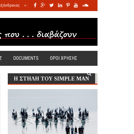
εξάνδρειας
»
Η σφαγή των νηπίων της Σάντας
»
Πώς προέκυψε η Ωραία
Ζ
DOCUMENTS
ΟΡΟΙ ΧΡΗΣΗΣ
Η ΣΤΗΛΗ ΤΟΥ SIMPLE MAN