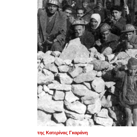
της Κατερίνας Γκαράνη