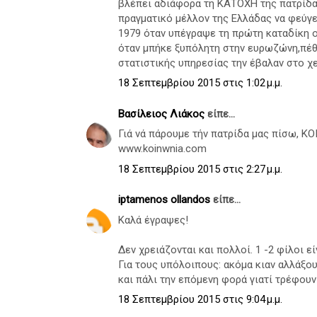
βλέπει αδιάφορα τη ΚΑΤΟΧΗ της πατρίδας
πραγματικό μέλλον της Ελλάδας να φεύγε
1979 όταν υπέγραψε τη πρώτη καταδίκη 
όταν μπήκε ξυπόλητη στην ευρωζώνη,πέθα
στατιστικής υπηρεσίας την έβαλαν στο χ
18 Σεπτεμβρίου 2015 στις 1:02 μ.μ.
Βασίλειος Λιάκος
είπε...
Γιά νά πάρουμε τήν πατρίδα μας πίσω, ΚΟ
www.koinwnia.com
18 Σεπτεμβρίου 2015 στις 2:27 μ.μ.
iptamenos ollandos
είπε...
Καλά έγραψες!
Δεν χρειάζονται και πολλοί. 1 -2 φίλοι ε
Για τους υπόλοιπους: ακόμα κιαν αλλάξου
και πάλι την επόμενη φορά γιατί τρέφουν
18 Σεπτεμβρίου 2015 στις 9:04 μ.μ.