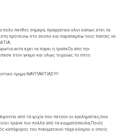
 πολυ πενθος σημερα, πραγματικα ολοι καπως ετσι τα
στη προτεινω στο σκοπο και παραπεμπω τους παντες να
ΚΤΙΑ.
 φωτια.αυτα εχει να παρει η τραπεζα απο την
πεσε στον γκεμο και ολως τυχαιως το σπιτι
εστικο τμημα ΝΑΥΠΑΚΤΙΑΣ!!!!
έφονται από τα ψιχία που πετούν οι εγκληματίες,που
οίοι τρώνε πιο πολλά από τα κομματόσκυλα;Ποιός
κός κατήφορος του πνευματικού τάχα κόσμου ο οποίς