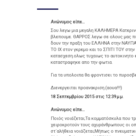
Ανώνυμος είπε...
Σου λεγω μια μεγαλη ΚΑΛΗΜΕΡΑ Κατερινα
βλεπουμε. ΘΑΡΡΟΣ λεγω σε ολους μας πι
δουν την πραξη του ΕΛΛΗΝΑ στην ΝΑΥΠΑ
ΤΟ ΙΧ στον γκρεμο και το ΣΠΙΤΙ ΤΟΥ στην
κατασχεση.ολως τυχαιως το αυτοκινητο ε
καταστραφηκε απο την φωτια.
Για τα υπολοιπα θα φροντισει το πυροσβ
Διενεργειται προανακριση.(αουα!!!)
18 Σεπτεμβρίου 2015 στις 12:39 μ.μ.
Ανώνυμος είπε...
Ποιός νοιάζεται;Τα κομματόσκυλα που τρ
χειροκροτούν τους αχυράνθρωπους οι οπ
στ΄αλήθεια νοιάζεται;Μήπως ο πνευματι