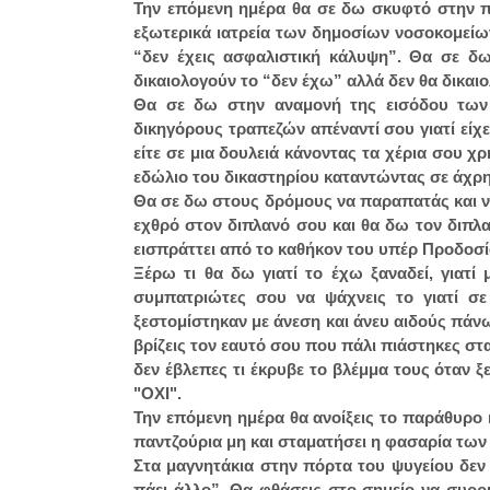
Την επόμενη ημέρα θα σε δω σκυφτό στην π
εξωτερικά ιατρεία των δημοσίων νοσοκομείω
“δεν έχεις ασφαλιστική κάλυψη”. Θα σε δ
δικαιολογούν το “δεν έχω” αλλά δεν θα δικαι
Θα σε δω στην αναμονή της εισόδου των 
δικηγόρους τραπεζών απέναντί σου γιατί είχε
είτε σε μια δουλειά κάνοντας τα χέρια σου 
εδώλιο του δικαστηρίου καταντώντας σε άχρη
Θα σε δω στους δρόμους να παραπατάς και να
εχθρό στον διπλανό σου και θα δω τον διπλ
εισπράττει από το καθήκον του υπέρ Προδοσί
Ξέρω τι θα δω γιατί το έχω ξαναδεί, γιατ
συμπατριώτες σου να ψάχνεις το γιατί σ
ξεστομίστηκαν με άνεση και άνευ αιδούς πάν
βρίζεις τον εαυτό σου που πάλι πιάστηκες στ
δεν έβλεπες τι έκρυβε το βλέμμα τους όταν ξ
"ΟΧΙ".
Την επόμενη ημέρα θα ανοίξεις το παράθυρο κα
παντζούρια μη και σταματήσει η φασαρία των
Στα μαγνητάκια στην πόρτα του ψυγείου δεν
πάει άλλο”. Θα φθάσεις στο σημείο να συρρι