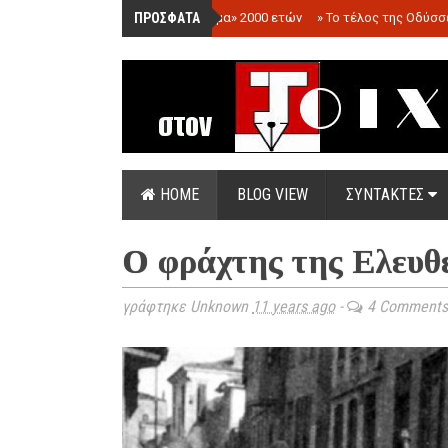
ΠΡΟΣΦΑΤΑ
»
«Ολόγραμμα» 2000 ετών
»
Το τέλος της Οδύσσ
HOME
BLOG VIEW
ΣΥΝΤΑΚΤΕΣ
Ο φράχτης της Ελευθ
γράφτηκε Unknown
11 years ago
-
4 Comments