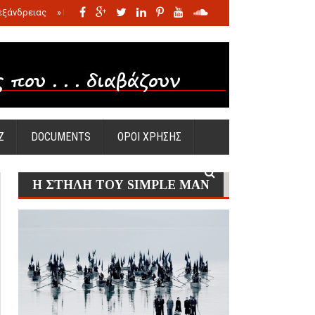
εξάνδρειας
»
Η σφαγή των νηπίων της Σάντας
»
Πώς προέκυψε η Ωραία
Ζ
DOCUMENTS
ΟΡΟΙ ΧΡΗΣΗΣ
Η ΣΤΗΛΗ ΤΟΥ SIMPLE MAN