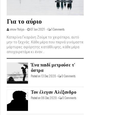
Για το αύριο
στον Τοίχο -
07 Jan 2021 -
1 Comments
Κατερίνα Γκαράνη Ζούμε το χειρότερο, αυτό
μην το ξεχνάς. Κάθε μέρα που περνά γινόμαστε
μάρτυρες αφόρητης κατάθλιψης, κάθε μέρα
αποχαιρετάμε κι έναν...
Ένα παιδί μετρούσε τ'
άστρα
Posted on 13 Dec 2020 -
0 Comments
Τον έλεγαν Αλέξανδρο
Posted on 06 Dec 2020 -
0 Comments