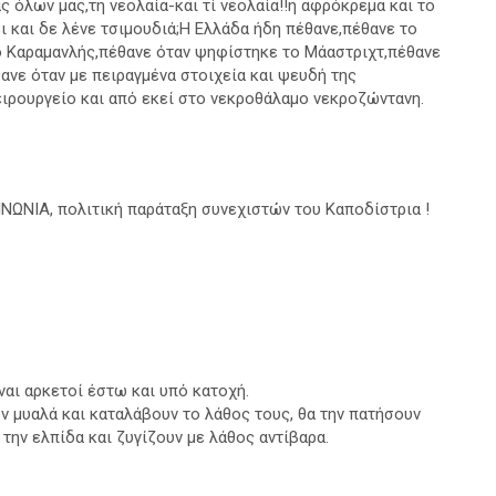
 όλων μας,τη νεολαία-και τί νεολαία!!η αφρόκρεμα και το
ι και δε λένε τσιμουδιά;Η Ελλάδα ήδη πέθανε,πέθανε το
ο Καραμανλής,πέθανε όταν ψηφίστηκε το Μάαστριχτ,πέθανε
νε όταν με πειραγμένα στοιχεία και ψευδή της
ειρουργείο και από εκεί στο νεκροθάλαμο νεκροζώντανη.
ΙΝΩΝΙΑ, πολιτική παράταξη συνεχιστών του Καποδίστρια !
ίναι αρκετοί έστω και υπό κατοχή.
ν μυαλά και καταλάβουν το λάθος τους, θα την πατήσουν
 την ελπίδα και ζυγίζουν με λάθος αντίβαρα.