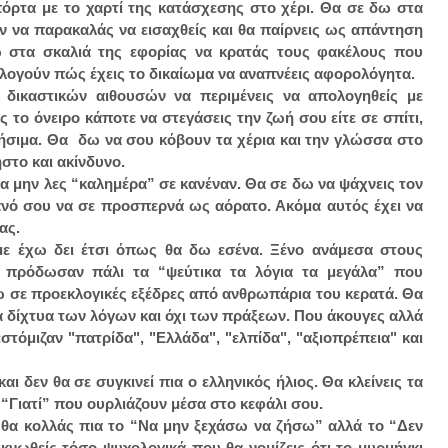
όρτα με το χαρτί της κατάσχεσης στο χέρι. Θα σε δω στα
ν να παρακαλάς να εισαχθείς και θα παίρνεις ως απάντηση
ω στα σκαλιά της εφορίας να κρατάς τους φακέλους που
ολογούν πώς έχεις το δικαίωμα να αναπνέεις αφορολόγητα.
δικαστικών αιθουσών να περιμένεις να απολογηθείς με
ς το όνειρο κάποτε να στεγάσεις την ζωή σου είτε σε σπίτι,
χρήσιμα. Θα δω να σου κόβουν τα χέρια και την γλώσσα στο
στο και ακίνδυνο.
 μην λες “καλημέρα” σε κανέναν. Θα σε δω να ψάχνεις τον
ανό σου να σε προσπερνά ως αόρατο. Ακόμα αυτός έχει να
ας.
ί με έχω δει έτσι όπως θα δω εσένα. Ξένο ανάμεσα στους
ε πρόδωσαν πάλι τα “ψεύτικα τα λόγια τα μεγάλα” που
ω σε προεκλογικές εξέδρες από ανθρωπάρια του κερατά. Θα
α δίχτυα των λόγων και όχι των πράξεων. Που άκουγες αλλά
εστόμιζαν "πατρίδα", "Ελλάδα", "ελπίδα", "αξιοπρέπεια" και
ι δεν θα σε συγκινεί πια ο ελληνικός ήλιος. Θα κλείνεις τα
 “Γιατί” που ουρλιάζουν μέσα στο κεφάλι σου.
 θα κολλάς πια το “Να μην ξεχάσω να ζήσω” αλλά το “Δεν
κνωθείς τόσο ψυχολογικά που θα νομίζεις ότι το μυρμήγκι