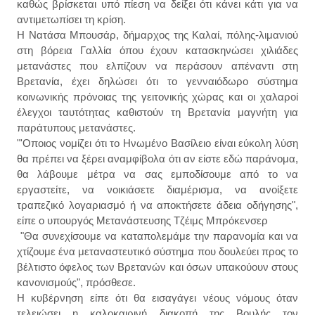
καθώς βρίσκεται υπό πίεση να δείξει ότι κάνει κάτι για να
αντιμετωπίσει τη κρίση.
Η Νατάσα Μπουσάρ, δήμαρχος της Καλαί, πόλης-λιμανιού
στη βόρεια Γαλλία όπου έχουν κατασκηνώσει χιλιάδες
μετανάστες που ελπίζουν να περάσουν απέναντι στη
Βρετανία, έχει δηλώσει ότι το γενναιόδωρο σύστημα
κοινωνικής πρόνοιας της γειτονικής χώρας και οι χαλαροί
έλεγχοι ταυτότητας καθιστούν τη Βρετανία μαγνήτη για
παράτυπους μετανάστες.
"'Οποιος νομίζει ότι το Ηνωμένο Βασίλειο είναι εύκολη λύση
θα πρέπει να ξέρει αναμφίβολα ότι αν είστε εδώ παράνομα,
θα λάβουμε μέτρα να σας εμποδίσουμε από το να
εργαστείτε, να νοικιάσετε διαμέρισμα, να ανοίξετε
τραπεζικό λογαριασμό ή να αποκτήσετε άδεια οδήγησης",
είπε ο υπουργός Μετανάστευσης Τζέιμς Μπρόκενσερ
"Θα συνεχίσουμε να καταπολεμάμε την παρανομία και να
χτίζουμε ένα μεταναστευτικό σύστημα που δουλεύει προς το
βέλτιστο όφελος των Βρετανών και όσων υπακούουν στους
κανονισμούς", πρόσθεσε.
Η κυβέρνηση είπε ότι θα εισαγάγει νέους νόμους όταν
τελειώσει η καλοκαιρινή διακοπή της Βουλής τον