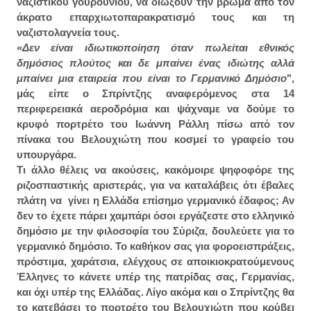
ναζιστικού γουρουνιού, να διώξουν την βρώμα από τον
άκρατο επαρχιωτοπαρακρατισμό τους και τη
ναζιστολαγνεία τους.
«
Δεν είναι ιδιωτικοποίηση όταν πωλείται εθνικός
δημόσιος πλούτος και δε μπαίνει ένας ιδιώτης αλλά
μπαίνει μια εταιρεία που είναι το Γερμανικό Δημόσιο
",
μάς είπε ο Σπρίντζης αναφερόμενος στα 14
περιφερειακά αεροδρόμια και ψάχναμε να δούμε το
κρυφό πορτρέτο του Ιωάννη Ράλλη πίσω από τον
πίνακα του Βελουχιώτη που κοσμεί το γραφείο του
υπουργάρα.
Τι άλλο θέλεις να ακούσεις, κακόμοιρε ψηφοφόρε της
ριζοσπαστικής αριστεράς, για να καταλάβεις ότι έβαλες
πλάτη να γίνει η Ελλάδα επίσημο γερμανικό έδαφος; Αν
δεν το έχετε πάρει χαμπάρι όσοι εργάζεστε στο ελληνικό
δημόσιο με την φιλοσοφία του Σύριζα, δουλεύετε για το
γερμανικό δημόσιο. Το καθήκον σας για φοροεισπράξεις,
πρόστιμα, χαράτσια, ελέγχους σε αποικιοκρατούμενους
Έλληνες το κάνετε υπέρ της πατρίδας σας, Γερμανίας,
και όχι υπέρ της Ελλάδας. Λίγο ακόμα και ο Σπρίντζης θα
το κατεβάσει το πορτρέτο του Βελουχιώτη που κρύβει