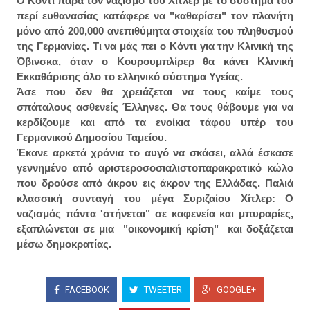
Ο Κόντι παρά τον ναζισμό του Χίτλερ με το σύστημα του
περί ευθανασίας κατάφερε να "καθαρίσει" τον πλανήτη
μόνο από 200,000 ανεπιθύμητα στοιχεία του πληθυσμού
της Γερμανίας. Τι να μάς πει ο Κόντι για την Κλινική της
Όβινσκα, όταν ο Κουρουμπλίρερ θα κάνει Κλινική
Εκκαθάρισης όλο το ελληνικό σύστημα Υγείας.
Άσε που δεν θα χρειάζεται να τους καίμε τους
σπάταλους ασθενείς Έλληνες. Θα τους θάβουμε για να
κερδίζουμε και από τα ενοίκια τάφου υπέρ του
Γερμανικού Δημοσίου Ταμείου.
Έκανε αρκετά χρόνια το αυγό να σκάσει, αλλά έσκασε
γεννημένο από αριστεροσοσιαλιστοπαρακρατικό κώλο
που δρούσε από άκρου εις άκρον της Ελλάδας. Παλιά
κλασσική συνταγή του μέγα Συριζαίου Χίτλερ: Ο
ναζισμός πάντα 'στήνεται" σε καφενεία και μπυραρίες,
εξαπλώνεται σε μια "οικονομική κρίση" και δοξάζεται
μέσω δημοκρατίας.
FACEBOOK
TWEETER
GOOGLE+