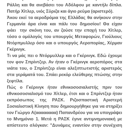
Ράλλη και θα ανεβάσει του Αδόλφου με καντήλι δίπλα.
Πατήρ Χίτλερ, υιός Σύριζα και άγιο ρεύμα (αριστερό).
Άκου εκεί τα αεροδρόμια της Ελλάδας θα ανήκουν στην
Γερμανία άρα είναι και πάλι του δημοσίου! Θα είχαν
φάει την σκόνη του, αν ζούσε την εποχή του Χίτλερ,
τόσο ο ομόλογός του υπουργός Μεταφορών, Γιούλιους
Ντόρπμυλλερ όσο και ο υπουργός Αεροπορίας, Χέρμαν
Γκέρινγκ.
Τι να μάς πει ο Ντόρμυλλερ και ο Γκέρινγκ. Εδώ έχουμε
τον φον Σπρίντζερ. Αν ήταν ο Γκέρινγκ αεροπόρος στα
νιάτα του, ο Σπρίντζερ είναι αλεξιπτωτιστής αριστερός
στα γεράματά του. Σπάει ρεκόρ ελεύθερης πτώσης στην
ξεφτίλα.
Πώς ο Γκέρινγκ ήταν εθνικοσοσιαλιστής πριν τον
εθνικοσοσιαλισμό του Χίτλερ, έτσι και ο Σπρίντζερ ήταν
εκπρόσωπος της ΡΑΣΚ. Ριζοσπαστική Αριστερή
Σοσιαλιστική Κίνηση που δημιουργήθηκε για να στηρίξει
τον Γιώργο Α(αααααααα) Παπανδρέου για να υπογράψει
το Μνημόνιο 1. Μετά η ΡΑΣΚ έγινε αντιμνημονιακή με
απίστευτο σλόγκαν: "Δυνάμεις εναντίον στην συνέχιση