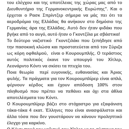
του ελέγχου και της υποτέλειας της χώρας μας από το
Διευθυντήριο της Γερμανοκεντρικής Ευρώπης". Και ο
έρχεται ο Ρασκ Σπρίντζερ σήμερα να μάς πει ότι τα
αεροδρόμια της Ελλάδας θα ανήκουν στο δημόσιο της
Γερμανίας άρα της Ελλάδας. Αυτό δεν ήταν φιδάκι που
βγήκε από το αυγό, αυτό ήταν ο Γκοντζίλα με σβάστικα!
Το δεύτερο ναζιστικό Γκοντζιλάκι που ξεπήδησε από
την πασοκική κλώσα και προστατεύεται από τον Σύριζα
ως κόρη οφθαλμού, είναι ο Κουρουμπλής. Ο τεράστιος
αυτός πολιτικός έκανε τον υπουργό του Χίτλερ,
Λεονάρντο Κόντι να σκίσει τα πτυχία του.
Ποια θεωρία περί ευγονικής, ευθανασίας και Άριας
φυλής. Τα πράγματα για τον Κουρουμπλίρερ είναι απλά,
φέρνουν κέρδος και έχουν απόδοση 100% στον
πληθυσμό που πρέπει να πεθάνει και όχι στα άθλια
αποτελέσματα του Κόντι.
Ο Κουρουμπλίρερ βάζει στο στόχαστρο για εξαφάνιση
τάκα-τάκα 4 εκατ. Έλληνες που είναι ανασφάλιστοι και
άλλα τόσα που δεν γουστάρουν να κάνουν προληπτικό
έλεγχο για καρκίνο.