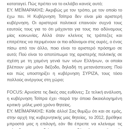
καταταγεί. Πώς πρέπει να το εκλάβει κανείς αυτό;
ΕΥ. ΜΕΪΜΑΡΑΚΗΣ: Ακριβώς με τον τρόπο, με τον οποίο το
έχω πει. Η Κυβέρνηση Τσίπρα δεν είναι μία αριστερή
κυβέρνηση. Οι αριστεροί πολιτικοί επαινούν συχνά τους
εαυτούς τους για το ότι μάχονται για τους πιο αδύναμους
μίας κοινωνίας. Αλλά όταν κλείνεις τις τράπεζες και
επιτρέπεις να περιμένουν οι πιο αδύναμοι στις ουρές, ο ένας
πίσω από τον άλλο, ποιο είναι το αριστερό πρόσημο σε
αυτό; Πού είναι το αποτύπωμα της αριστερής πολιτικής σε
σχέση με τη χαμένη γενιά των νέων Ελλήνων, οι οποίοι
βλέπουν μία μόνο διέξοδο, δηλαδή τη μετανάστευση; Πού
και πώς υποστηρίζει η κυβέρνηση ΣΥΡΙΖΑ, τους τόσο
πολλούς ανέργους στη χώρα;
FOCUS: Αρνείστε τις δικές σας ευθύνες; Σε τελική ανάλυση,
η κυβέρνηση Τσίπρα έχει -παρά την όποια δικαιολογημένη
κριτική- μόλις μισό χρόνο θητείας.
ΕΥ. ΜΕΪΜΑΡΑΚΗΣ: Κάθε άλλο! Σας θυμίζω ότι και σε εμάς,
στην αρχή της κυβερνητικής μας θητείας, το 2012, βρέθηκε
μπροστά μας η επιλογή, εάν θα έπρεπε να κλείναμε τις