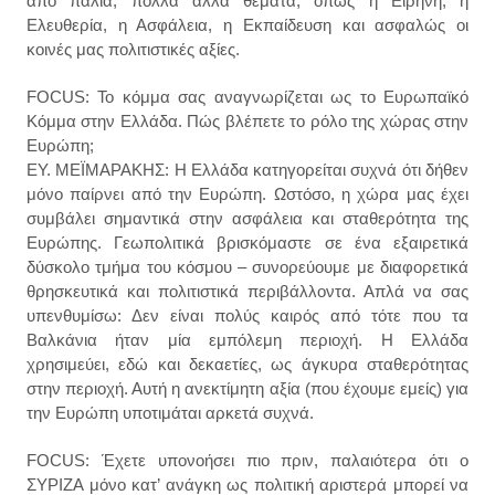
από παλιά, πολλά άλλα θέματα, όπως η Ειρήνη, η
Ελευθερία, η Ασφάλεια, η Εκπαίδευση και ασφαλώς οι
κοινές μας πολιτιστικές αξίες.
FOCUS: Το κόμμα σας αναγνωρίζεται ως το Ευρωπαϊκό
Κόμμα στην Ελλάδα. Πώς βλέπετε το ρόλο της χώρας στην
Ευρώπη;
ΕΥ. ΜΕΪΜΑΡΑΚΗΣ: Η Ελλάδα κατηγορείται συχνά ότι δήθεν
μόνο παίρνει από την Ευρώπη. Ωστόσο, η χώρα μας έχει
συμβάλει σημαντικά στην ασφάλεια και σταθερότητα της
Ευρώπης. Γεωπολιτικά βρισκόμαστε σε ένα εξαιρετικά
δύσκολο τμήμα του κόσμου – συνορεύουμε με διαφορετικά
θρησκευτικά και πολιτιστικά περιβάλλοντα. Απλά να σας
υπενθυμίσω: Δεν είναι πολύς καιρός από τότε που τα
Βαλκάνια ήταν μία εμπόλεμη περιοχή. Η Ελλάδα
χρησιμεύει, εδώ και δεκαετίες, ως άγκυρα σταθερότητας
στην περιοχή. Αυτή η ανεκτίμητη αξία (που έχουμε εμείς) για
την Ευρώπη υποτιμάται αρκετά συχνά.
FOCUS: Έχετε υπονοήσει πιο πριν, παλαιότερα ότι ο
ΣΥΡΙΖΑ μόνο κατ’ ανάγκη ως πολιτική αριστερά μπορεί να