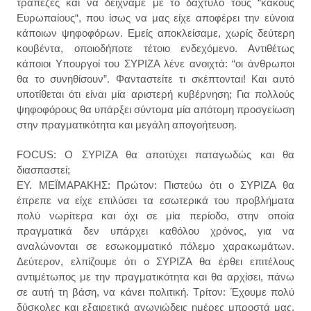
τράπεζες και να δείχναμε με το δάχτυλο τους “κακούς
Ευρωπαίους“, που ίσως να μας είχε αποφέρει την εύνοια
κάποιων ψηφοφόρων. Εμείς αποκλείσαμε, χωρίς δεύτερη
κουβέντα, οποιοδήποτε τέτοιο ενδεχόμενο. Αντιθέτως
κάποιοι Υπουργοί του ΣΥΡΙΖΑ λένε ανοιχτά: “οι άνθρωποι
θα το συνηθίσουν”. Φανταστείτε τι σκέπτονται! Και αυτό
υποτίθεται ότι είναι μία αριστερή κυβέρνηση; Για πολλούς
ψηφοφόρους θα υπάρξει σύντομα μία απότομη προσγείωση
στην πραγματικότητα και μεγάλη απογοήτευση.
FOCUS: Ο ΣΥΡΙΖΑ θα αποτύχει παταγωδώς και θα
διασπαστεί;
ΕΥ. ΜΕΪΜΑΡΑΚΗΣ: Πρώτον: Πιστεύω ότι ο ΣΥΡΙΖΑ θα
έπρεπε να είχε επιλύσει τα εσωτερικά του προβλήματα
πολύ νωρίτερα και όχι σε μία περίοδο, στην οποία
πραγματικά δεν υπάρχει καθόλου χρόνος, για να
αναλώνονται σε εσωκομματικό πόλεμο χαρακωμάτων.
Δεύτερον, ελπίζουμε ότι ο ΣΥΡΙΖΑ θα έρθει επιτέλους
αντιμέτωπος με την πραγματικότητα και θα αρχίσει, πάνω
σε αυτή τη βάση, να κάνει πολιτική. Τρίτον: Έχουμε πολύ
δύσκολες και εξαιρετικά αγωνιώδεις ημέρες μπροστά μας.