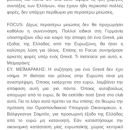
συντάξεις των Ελλήνων, που έχουν ήδη περικοπεί πολλές
φορές, δεν υπάρχει περιθώριο για περαιτέρω μειώσεις.
FOCUS: Δίχως περαιτέρω μειώσεις δεν θα προχωρήσει
καθόλου η συνεννόηση. Πολλοί ειδικοί στη Γερμανία
υποστηρίζουν εδώ και καιρό την άποψη ότι ένα Grexit, μία
έξοδος της Ελλάδας από την Ευρωζώνη, θα ήταν η
καλύτερη λύση για όλους. Επίσης το Focus συνηγόρησε
αρκετές φορές υπέρ ενός Grexit. Τι πιστεύετε για αυτό, κ.
Μεϊμαράκη;
ΕΥ. ΜΕΪΜΑΡΑΚΗΣ: Η συζήτηση για ένα Grexit δεν έχει
νόημα. Η ιδιότητα του μέλους στην Ευρώπη είναι μη
αναστρέψιμη. Όποιος εισέρχεται στο ευρώ, λαμβάνει την
απόφαση αυτή μια για πάντα. Όποιος αυτοβούλως
αποχωρεί από το ευρώ, δε θα εισέλθει ποτέ ξανά στο club
αυτό. Για το λόγο αυτό πρέπει να πω επίσης: ότι θεωρώ την
πρόταση του Ομοσπονδιακού Υπουργού Οικονομικών, κ.
Βόλφγκανγκ Σόιμπλε, για προσωρινή έξοδο της Ελλάδας
από το ευρώ μη κατανοητή. Εάν καταστήσουμε την
οικονομική κατάσταση μίας ευρωπαϊκής χώρας κεντρικό