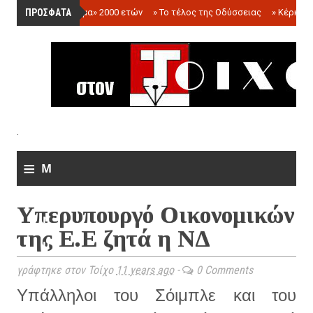
ΠΡΟΣΦΑΤΑ
»
«Ολόγραμμα» 2000 ετών
»
Το τέλος της Οδύσσειας
»
Κέρκωπ
.
≡
M
e
Υπερυπουργό Οικονομικών
n
της Ε.Ε ζητά η ΝΔ
u
γράφτηκε στον Τοίχο
11 years ago
-
0 Comments
Υπάλληλοι του Σόιμπλε και του