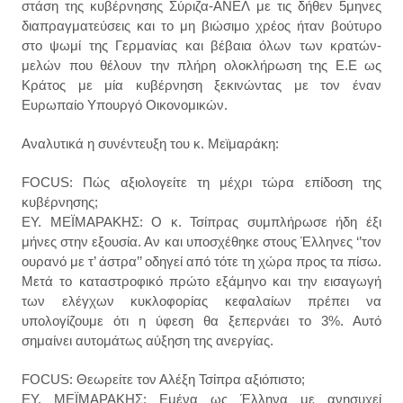
στάση της κυβέρνησης Σύριζα-ΑΝΕΛ με τις δήθεν 5μηνες
διαπραγματεύσεις και το μη βιώσιμο χρέος ήταν βούτυρο
στο ψωμί της Γερμανίας και βέβαια όλων των κρατών-
μελών που θέλουν την πλήρη ολοκλήρωση της Ε.Ε ως
Κράτος με μία κυβέρνηση ξεκινώντας με τον έναν
Ευρωπαίο Υπουργό Οικονομικών.
Αναλυτικά η συνέντευξη του κ. Μεϊμαράκη:
FOCUS: Πώς αξιολογείτε τη μέχρι τώρα επίδοση της
κυβέρνησης;
ΕΥ. ΜΕΪΜΑΡΑΚΗΣ: Ο κ. Τσίπρας συμπλήρωσε ήδη έξι
μήνες στην εξουσία. Αν και υποσχέθηκε στους Έλληνες ‘’τον
ουρανό με τ’ άστρα’’ οδηγεί από τότε τη χώρα προς τα πίσω.
Μετά το καταστροφικό πρώτο εξάμηνο και την εισαγωγή
των ελέγχων κυκλοφορίας κεφαλαίων πρέπει να
υπολογίζουμε ότι η ύφεση θα ξεπερνάει το 3%. Αυτό
σημαίνει αυτομάτως αύξηση της ανεργίας.
FOCUS: Θεωρείτε τον Αλέξη Τσίπρα αξιόπιστο;
ΕΥ. ΜΕΪΜΑΡΑΚΗΣ: Εμένα ως Έλληνα με ανησυχεί