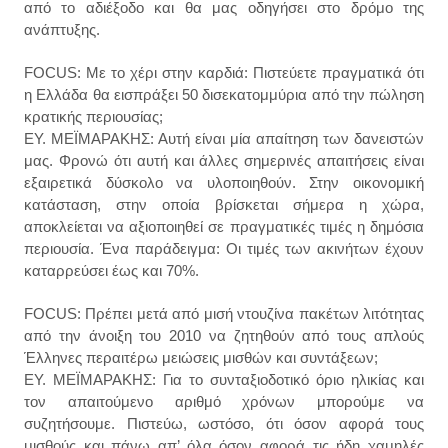
από το αδιέξοδο και θα μας οδηγήσει στο δρόμο της
ανάπτυξης.
FOCUS: Με το χέρι στην καρδιά: Πιστεύετε πραγματικά ότι
η Ελλάδα θα εισπράξει 50 δισεκατομμύρια από την πώληση
κρατικής περιουσίας;
ΕΥ. ΜΕΪΜΑΡΑΚΗΣ: Αυτή είναι μία απαίτηση των δανειστών
μας. Φρονώ ότι αυτή και άλλες σημερινές απαιτήσεις είναι
εξαιρετικά δύσκολο να υλοποιηθούν. Στην οικονομική
κατάσταση, στην οποία βρίσκεται σήμερα η χώρα,
αποκλείεται να αξιοποιηθεί σε πραγματικές τιμές η δημόσια
περιουσία. Ένα παράδειγμα: Οι τιμές των ακινήτων έχουν
καταρρεύσει έως και 70%.
FOCUS: Πρέπει μετά από μισή ντουζίνα πακέτων λιτότητας
από την άνοιξη του 2010 να ζητηθούν από τους απλούς
Έλληνες περαιτέρω μειώσεις μισθών και συντάξεων;
ΕΥ. ΜΕΪΜΑΡΑΚΗΣ: Για το συνταξιοδοτικό όριο ηλικίας και
τον απαιτούμενο αριθμό χρόνων μπορούμε να
συζητήσουμε. Πιστεύω, ωστόσο, ότι όσον αφορά τους
μισθούς και πάνω απ’ όλα όσον αφορά τις ήδη χαμηλές