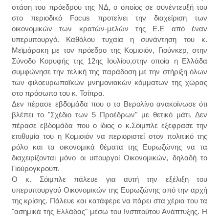
στάση του πρόεδρου της ΝΔ, ο οποίος σε συνέντευξή του
στο περιοδικό Focus προτείνει την διαχείριση των
οικονομικών των κρατών-μελών της Ε.Ε από έναν
υπερυπουργό. Καθόλου τυχαία η συνάντηση του κ.
Μεϊμάρακη με τον πρόεδρο της Κομισιόν, Γιούνκερ, στην
Σύνοδο Κορυφής της 12ης Ιουλίου,στην οποία η Ελλάδα
συμφώνησε την τελική της παράδοση με την στήριξη όλων
των φιλοευρωπαϊκών μνημονιακών κόμματων της χώρας
στο πρόσωπο του κ. Τσίπρα.
Δεν πέρασε εβδομάδα που ο το Βερολίνο ανακοίνωσε ότι
βλέπει το "Σχέδιο των 5 Προέδρων" με θετικό μάτι. Δεν
πέρασε εβδομάδα που ο ίδιος ο κ.Σόιμπλε εξέφρασε την
επιθυμία του η Κομισιόν να περιοριστεί στον πολιτικό της
ρόλο και τα οικονομικά θέματα της Ευρωζώνης να τα
διαχειρίζονται μόνο οι υπουργοί Οικονομικών, δηλαδή το
Γιούρογκρουπ.
Ο κ. Σόιμπλε πάλευε για αυτή την εξέλιξη του
υπερυπουργού Οικονομικών της Ευρωζώνης από την αρχή
της κρίσης. Πάλευε και κατάφερε να πάρει στα χέρια του τα
"ασημικά της Ελλάδας" μέσω του Ινστιτούτου Ανάπτυξης. Η