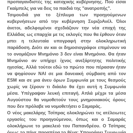
προπαγανδιστές της κατοχικής κυβέρνησης. Πού είσαι
Γκαίμπελς για να δεις τα παιδιά της "ανατροπής".
Τσιμουδιά για το ξέπλυμα των προηγούμενων
κυβερνήσεων από την κυβέρνηση ΣυριζοΑνέλ. Όλοι
άνετοι, αδελφομένοι σχεδιάζουν την νέα εποχή της
Ελλάδας ως επαρχία με τις εκλογές που θα έρθουν όταν
μπει η τελευταία υπογραφή στην ολοκληρωτική
παράδοση. Διότι αν και οι δημοσιογράφοι επιμένουν να
το ονομάζουν Μνημόνιο 3 δεν είναι Μνημόνιο. Θα ήταν
Μνημόνιο αν υπήρχε ίχνος ανεξάρτητης πολιτικής
ηγεσίας. Αλλά τούτοι εδώ το πρώτο που πέρασαν ήταν
να ψηφίσουν ΝΑΙ σε μια δανειακή σύμβαση από τον
ESM και σε μια άνευ όρων Συμφωνία με τους θεσμούς
χωρίς να ξέρουν τι διάολο θα έχει αυτή η Συμφωνία
μέσα. Υπέγραψαν λευκή επιταγή. Απλά μέχρι τα μέσα
Αυγούστου θα νομοθετούν τους μνημονιακούς όρους
που δεν πρόλαβε να νομοθετήσει ο Σαμαράς.
Ο νέος μακελάρης Τσίπρας ολοκληρώνει τις ατέλειωτες
εργασίες του προηγούμενου, όπως και ο Σαμαράς
ολοκλήρωνε το μακελειό του Παπανδρέου. Ο Τσίπρας
όμως το πήγε παραπέρα το θέμα: Υπογράφει Συμφωνία