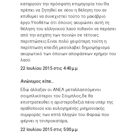
καταργούν την πρόσφατη ετυμηγορία του.Θα
πρέπει να ζητηθεί εκ νέου η θέληση του αν
επιθυμεί να συνεχιστεί τούτο το μακάβριο
έργο.Υποθέτω ότι όποιος ακυρώσει αυτή τη
θέληση του ελληνικού λαού πιθανόν να περάσει
από την εσχάτη των ποινών σε τέτοιες
περιπτώσεις.Ειναι πολύ χειρότερη τούτη η
περίπτωση επειδή μεσολαβεί δημοψήφισμα
ακυρωτικό των όποιων αποφάσεων ερήμην του
λαού.
22 Ιουλίου 2015 στις 4:40 μ.μ.
Ανώνυμος είπε...
Εδώ άλλαξαν οι ΑΝΕΛ μεταλλασσόμενοι
σοιμπλικότεροι του Σόιμπλος,δε θα
επιστρατευθεί η αριστεροδεξιά πένα υπέρ της
αγαθοποιού και ευλογημένης μνημονιακής
συμφοράς των επτά πληγών του Φαραώ που
φέρνει η τσιπροκατάρα;
22 Ιουλίου 2015 στις 5:00 μ.μ.