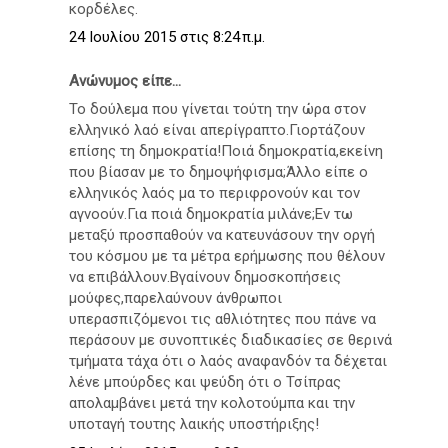
κορδέλες.
24 Ιουλίου 2015 στις 8:24 π.μ.
Ανώνυμος είπε...
Το δούλεμα που γίνεται τούτη την ώρα στον
ελληνικό λαό είναι απερίγραπτο.Γιορτάζουν
επίσης τη δημοκρατία!Ποιά δημοκρατία,εκείνη
που βίασαν με το δημοψήφισμα;Άλλο είπε ο
ελληνικός λαός μα το περιφρονούν και τον
αγνοούν.Για ποιά δημοκρατία μιλάνε;Εν τω
μεταξύ προσπαθούν να κατευνάσουν την οργή
του κόσμου με τα μέτρα ερήμωσης που θέλουν
να επιβάλλουν.Βγαίνουν δημοσκοπήσεις
μούφες,παρελαύνουν άνθρωποι
υπερασπιζόμενοι τις αθλιότητες που πάνε να
περάσουν με συνοπτικές διαδικασίες σε θερινά
τμήματα τάχα ότι ο λαός αναφανδόν τα δέχεται
λένε μπούρδες και ψεύδη ότι ο Τσίπρας
απολαμβάνει μετά την κολοτούμπα και την
υποταγή τουτης λαικής υποστήριξης!