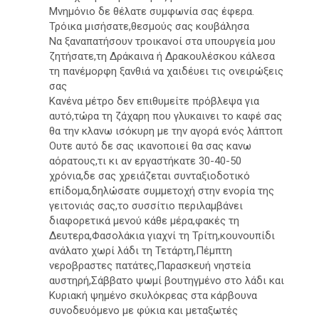
Μνημόνιο δε θέλατε συμφωνία σας έφερα.
Τρόικα μισήσατε,θεσμούς σας κουβάλησα
Να ξαναπατήσουν τροικανοί στα υπουργεία μου
ζητήσατε,τη Δράκαινα ή Δρακουλέσκου κάλεσα
τη πανέμορφη ξανθιά να χαιδέυει τις ονειρώξεις
σας
Κανένα μέτρο δεν επιθυμείτε πρόβλεψα για
αυτό,τώρα τη ζάχαρη που γλυκαινει το καφέ σας
θα την κλανω ισόκυρη με την αγορά ενός λάπτοπ
Ουτε αυτό δε σας ικανοποιεί θα σας κανω
αόρατους,τι κι αν εργαστήκατε 30-40-50
χρόνια,δε σας χρειάζεται συνταξιοδοτικό
επίδομα,δηλώσατε συμμετοχή στην ενορία της
γειτονιάς σας,το συσσίτιο περιλαμβάνει
διαφορετικά μενού κάθε μέρα,φακές τη
Δευτερα,Φασολάκια γιαχνί τη Τρίτη,κουνουπίδι
ανάλατο χωρί λάδι τη Τετάρτη,Πέμπτη
νεροβραστες πατάτες,Παρασκευή νηστεία
αυστηρή,Σάββατο ψωμί βουτηγμένο στο λάδι και
Κυριακή ψημένο σκυλόκρεας στα κάρβουνα
συνοδευόμενο με φύκια και μεταξωτές