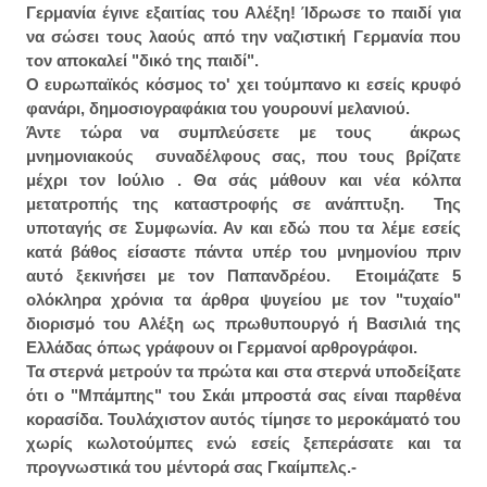
Γερμανία έγινε εξαιτίας του Αλέξη! Ίδρωσε το παιδί για
να σώσει τους λαούς από την ναζιστική Γερμανία που
τον αποκαλεί "δικό της παιδί".
Ο ευρωπαϊκός κόσμος το' χει τούμπανο κι εσείς κρυφό
φανάρι, δημοσιογραφάκια του γουρουνί μελανιού.
Άντε τώρα να συμπλεύσετε με τους άκρως
μνημονιακούς συναδέλφους σας, που τους βρίζατε
μέχρι τον Ιούλιο . Θα σάς μάθουν και νέα κόλπα
μετατροπής της καταστροφής σε ανάπτυξη. Της
υποταγής σε Συμφωνία. Αν και εδώ που τα λέμε εσείς
κατά βάθος είσαστε πάντα υπέρ του μνημονίου πριν
αυτό ξεκινήσει με τον Παπανδρέου. Ετοιμάζατε 5
ολόκληρα χρόνια τα άρθρα ψυγείου με τον "τυχαίο"
διορισμό του Αλέξη ως πρωθυπουργό ή Βασιλιά της
Ελλάδας όπως γράφουν οι Γερμανοί αρθρογράφοι.
Τα στερνά μετρούν τα πρώτα και στα στερνά υποδείξατε
ότι ο "Μπάμπης" του Σκάι μπροστά σας είναι παρθένα
κορασίδα. Τουλάχιστον αυτός τίμησε το μεροκάματό του
χωρίς κωλοτούμπες ενώ εσείς ξεπεράσατε και τα
προγνωστικά του μέντορά σας Γκαίμπελς.-