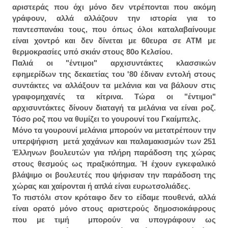
αριστεράς που όχι μόνο δεν ντρέπονται που ακόμη
γράφουν, αλλά αλλάζουν την ιστορία για το
παντεσπανάκι τους, που όπως όλοι καταλαβαίνουμε
είναι χοντρό και δεν δίνεται με 60ευρα σε ΑΤΜ με
θερμοκρασίες υπό σκιάν στους 80ο Κελσίου.
Παλιά οι "έντιμοι" αρχισυντάκτες κλασσικών
εφημερίδων της δεκαετίας του '80 έδιναν εντολή στους
συντάκτες να αλλάξουν τα μελάνια και να βάλουν στις
γραφομηχανές τα κίτρινα. Τώρα οι "έντιμοι"
αρχισυντάκτες δίνουν διαταγή τα μελάνια να είναι ροζ.
Τόσο ροζ που να θυμίζει το γουρουνί του Γκαίμπελς.
Μόνο τα γουρουνί μελάνια μπορούν να μετατρέπουν την
υπερψήφιση μετά χαχάνων και παλαμακισμών των 251
Έλληνων βουλευτών για πλήρη παράδοση της χώρας
στους θεσμούς ως πραξικόπημα. Ή έχουν εγκεφαλικό
βλάψιμο οι βουλευτές που ψήφισαν την παράδοση της
χώρας και χαίρονται ή απλά είναι ευρωτσολιάδες.
Το πιστόλι στον κρόταφο δεν το είδαμε πουθενά, αλλά
είναι ορατό μόνο στους αριστερούς δημοσιοκάφρους
που με τιμή μπορούν να υπογράφουν ως