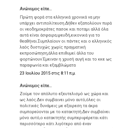
Ανώνυμος είπε...
Πρώτη φορά στα ελληνικά χρονικά να μην
υπάρχει αντιπολίτευση.Δήθεν εξαπολύουν πυρά
οι νεοδημοκράτες πασοκ και ποταμι αλλά όλα
αυτά είναι άσφαιρα,ψευδή,εικονικά για το
θεαθήναι.Συμπλαίουν οι πάντες και ο ελληνικός
λαός δυστυχώς χωρίς πραγματική
εκπροσώπηση,άλλα επιθυμεί άλλα του
φορτώνουν.Έμειναν η χρυσή αυγή και το κκε ως
παραφωνία και εξαμβλώματα
23 Ιουλίου 2015 στις 8:11 π.μ.
Ανώνυμος είπε...
Ζούμε τον απόλυτο εξευτελισμό ως χώρα και
ως λαός.Δεν συμβαινει μόνο αυτό,όλες οι
πολιτικές δυνάμεις με εξαιρεση τα άκρα
συμπορεύονται με το κατακτητή.Δεν συμβαίνει
μόνο αυτό,ο κατακτητής συμπεριφέρεται κάτι
περισσότερο κάτι λιγότερο από έναν