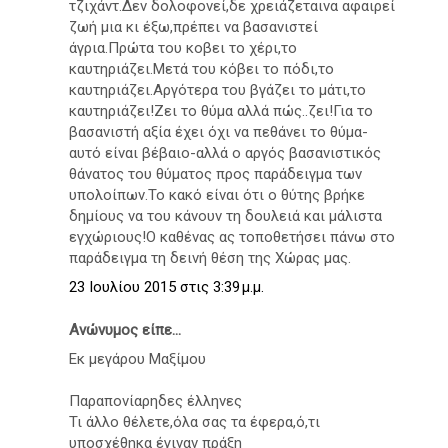
τζιχάντ.Δεν δολοφονεί,δε χρειάζεταινα αφαιρεί
ζωή μια κι έξω,πρέπει να βασανιστεί
άγρια.Πρώτα του κοβει το χέρι,το
καυτηριάζει.Μετά του κόβει το πόδι,το
καυτηριάζει.Αργότερα του βγάζει το μάτι,το
καυτηριάζει!Ζει το θύμα αλλά πώς..ζει!Για το
βασανιστή αξία έχει όχι να πεθάνει το θύμα-
αυτό είναι βέβαιο-αλλά ο αργός βασανιστικός
θάνατος του θύματος προς παράδειγμα των
υπολοίπων.Το κακό είναι ότι ο θύτης βρήκε
δημίους να του κάνουν τη δουλειά και μάλιστα
εγχώριους!Ο καθένας ας τοποθετήσει πάνω στο
παράδειγμα τη δεινή θέση της Χώρας μας.
23 Ιουλίου 2015 στις 3:39 μ.μ.
Ανώνυμος είπε...
Εκ μεγάρου Μαξίμου
Παραπονίαρηδες έλληνες
Τι άλλο θέλετε,όλα σας τα έφερα,ό,τι
υποσχέθηκα έγιναν πράξη