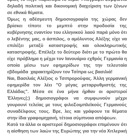
δηλαδή πολιτική και δικονομική διαχείριση των ξένων
σε εθνικά θέματα.
Όμως η αδέσμευτη δημοσιογραφία της χώρας δεν
βρίσκει τίποτε το μεμπτό στην προδοσία της
κυβέρνησης εναντίον του ελληνικού λαού παρά μόνο ότι
ο λεβέντης μας, ο άσπιλος, ο αμόλυντος Αλέξης είχε να
επιλέξει μεταξύ καταστροφής και ολοκληρωτικής
καταστροφής. Επέλεξε το δεύτερο διότι με το πρώτο θα
είχε πρόβλημα η μέχρι τον Ιανουάριο εχθρός Γερμανία η
οποία μέσω των εφημερίδων της την τελευταία
εβδομάδα χαρακτηρίζουν τον Τσίπρα ως βασιλιά!
Ναι, Βασιλιάς Αλέξιος ο Τσιπρορούφας. Άλλη γερμανική
εφημερίδα τον λέει "Ο μέγας μεταρρυθμιστής της
Ελλάδας". Μέσα σε ένα μήνα ήρθαν οι αριστεροί
Έλληνες(;) δημοσιογράφοι να συμφωνούν μέχρι
γουρουνί τελείας με τους φιλοΣοιμπλεϊκούς Γερμανούς
συναδέλφους τους. Βρε, λες και γράφουν τα θέματα
στην ίδια γραφομηχανή, τέτοια σύμπνοια απόψεων.
Κατά τα άλλα οι αριστεροί δημοσιογράφοι επιμένουν ότι
η αίσθηση των λαών της Ευρώπης για την νέα Χιτλερική