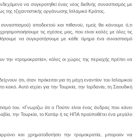
ενδεχόμενο να συγκροτηθεί ένας νέος διεθνής συνασπισμός με
ως της τζιχαντιστικής οργάνωσης Ισλαμικό Κράτος.
ς συνασπισμού) αποδεκτού και πιθανού, εμείς θα κάνουμε ό,τι
χρησιμοποιήσουμε τις σχέσεις μας, που είναι καλές με όλες τις
θήσουμε να συγκροτήσουμε με κάθε τίμημα ένα συνασπισμό
ν την «τρομοκρατία», «όλες οι χώρες της περιοχής πρέπει να
είχνουν ότι, όταν πρόκειται για τη μάχη εναντίον του Ισλαμικού
το κακό. Αυτό ισχύει για την Τουρκία, την Ιορδανία, τη Σαουδική
μό του. «Γνωρίζω ότι ο Πούτιν είναι ένας άνδρας που κάνει
αβία, την Τουρκία, το Κατάρ ή τις ΗΠΑ προϋποθέτει ένα μεγάλο
αρρύνει και χρηματοδοτήσει την τρομοκρατία, μπορούν να