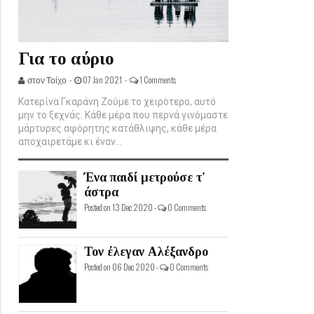
Για το αύριο
στον Τοίχο -
07 Jan 2021 -
1 Comments
Κατερίνα Γκαράνη Ζούμε το χειρότερο, αυτό
μην το ξεχνάς. Κάθε μέρα που περνά γινόμαστε
μάρτυρες αφόρητης κατάθλιψης, κάθε μέρα
αποχαιρετάμε κι έναν...
Ένα παιδί μετρούσε τ'
άστρα
Posted on 13 Dec 2020 -
0 Comments
Τον έλεγαν Αλέξανδρο
Posted on 06 Dec 2020 -
0 Comments