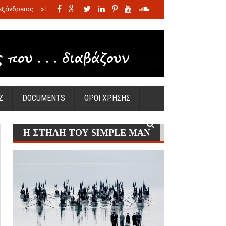
εξάνδρειας
»
Η σφαγή των νηπίων της Σάντας
»
Πώς προέκυψε η Ωραία
Ζ
DOCUMENTS
ΟΡΟΙ ΧΡΗΣΗΣ
Η ΣΤΗΛΗ ΤΟΥ SIMPLE MAN