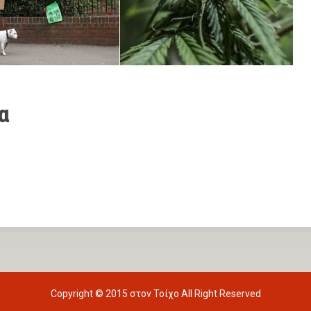
α
Copyright © 2015
στον Τοίχο
All Right Reserved