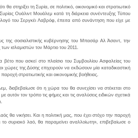
θα στηρίξει τη Συρία, σε πολιτικό, οικονομικό και στρατιωτικό
Συρίας Ουάλιντ Μουάλεμ κατά τη διάρκεια συνέντευξης Τύπου
ογό του Σεργκέι Λαβρόφ, έπειτα από συνάντηση που είχε με
υς της σοσιαλιστικής κυβέρνησης του Μπασάρ Αλ Άσαντ, την
 των ισλαμιστών τον Μάρτιο του 2011.
α βέτο που ασκεί στο πλαίσιο του Συμβουλίου Ασφαλείας του
χώρες της Δύσης επιχειρούν να εκδώσουν μία καταδικαστική
παροχή στρατιωτικής και οικονομικής βοήθειας.
εμ, διαβεβαίωσε ότι η χώρα του θα συνεχίσει να στέκεται στο
ε αυτόν τον τρόπο τις φήμες και τις αναλύσεις ειδικών σχετικά
.
αός θα νικήσει. Και η πολιτική μας, που έχει στόχο την παροχή
ι το συριακό λαό, θα παραμείνει αναλλοίωτη», επιβεβαίωσε ο