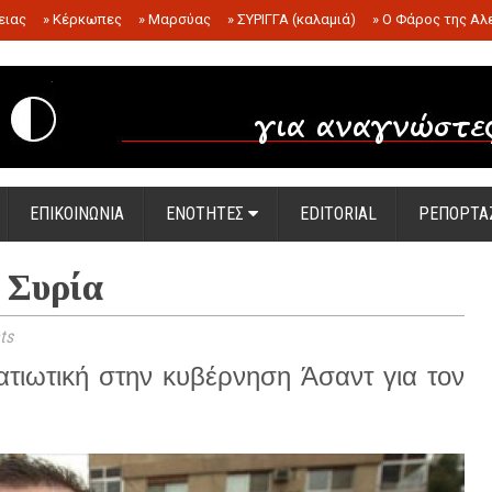
ειας
»
Κέρκωπες
»
Μαρσύας
»
ΣΥΡΙΓΓΑ (καλαμιά)
»
Ο Φάρος της Αλ
.
ΕΠΙΚΟΙΝΩΝΙΑ
ΕΝΟΤΗΤΕΣ
EDITORIAL
ΡΕΠΟΡΤΑ
 Συρία
ts
ατιωτική στην κυβέρνηση Άσαντ για τον