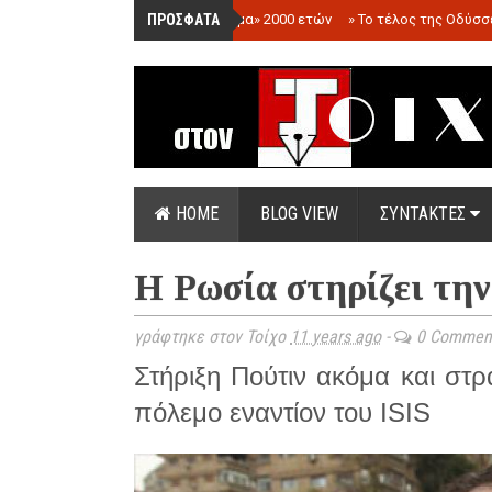
ΠΡΟΣΦΑΤΑ
»
«Ολόγραμμα» 2000 ετών
»
Το τέλος της Οδύσσ
HOME
BLOG VIEW
ΣΥΝΤΑΚΤΕΣ
Η Ρωσία στηρίζει την
γράφτηκε στον Τοίχο
11 years ago
-
0 Commen
Στήριξη Πούτιν ακόμα και στρ
πόλεμο εναντίον του ΙSIS