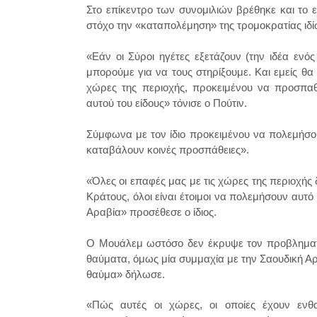
Στο επίκεντρο των συνομιλιών βρέθηκε και το 
στόχο την «καταπολέμηση» της τρομοκρατίας ιδί
«Εάν οι Σύροι ηγέτες εξετάζουν (την ιδέα ενό
μπορούμε για να τους στηρίξουμε. Και εμείς θα 
χώρες της περιοχής, προκειμένου να προσπα
αυτού του είδους» τόνισε ο Πούτιν.
Σύμφωνα με τον ίδιο προκειμένου να πολεμήσου
καταβάλουν κοινές προσπάθειες».
«Όλες οι επαφές μας με τις χώρες της περιοχής δ
Κράτους, όλοι είναι έτοιμοι να πολεμήσουν αυτό 
Αραβία» προσέθεσε ο ίδιος.
Ο Μουάλεμ ωστόσο δεν έκρυψε τον προβληματισ
θαύματα, όμως μία συμμαχία με την Σαουδική Αρ
θαύμα» δήλωσε.
«Πώς αυτές οι χώρες, οι οποίες έχουν ενθ