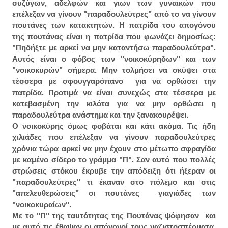
συζύγων, αδελφών και γιων των γυναικών που
επέλεξαν να γίνουν "παραδουλεύτρες" από το να γίνουν
πουτάνες των κατακτητών. Η πατρίδα του απογόνου
της πουτάνας είναι η πατρίδα που φωνάζει δημοσίως:
"Πηδήξτε με αρκεί να μην καταντήσω παραδουλεύτρα".
Αυτός είναι ο φόβος των "νοικοκύρηδων" και των
"νοικοκυρών" σήμερα. Μην τολμήσει να σκύψει στα
τέσσερα με σφουγγαρόπανο για να ορθώσει την
πατρίδα. Προτιμά να είναι συνεχώς στα τέσσερα με
κατεβασμένη την κιλότα για να μην ορθώσει η
παραδουλεύτρα ανάστημα και την ξανακουρέψει.
Ο νοικοκύρης όμως φοβάται και κάτι ακόμα. Τις ήδη
χιλιάδες που επέλεξαν να γίνουν παραδουλεύτρες
χρόνια τώρα αρκεί να μην έχουν στο μέτωπο σφραγίδα
με καμένο σίδερο το γράμμα "Π". Σαν αυτό που πολλές
στρώσεις στόκου έκρυβε την απόδειξη ότι ήξεραν οι
"παραδουλεύτρες" τι έκαναν στο πόλεμο και στις
"απελευθερώσεις" οι πουτάνες γιαγιάδες των
"νοικοκυραίων".
Με το "Π" της ταυτότητας της Πουτάνας ψόφησαν και
με αυτό τις έθαψαν οι απόγονοί τους ναζιστοσπέρματα.