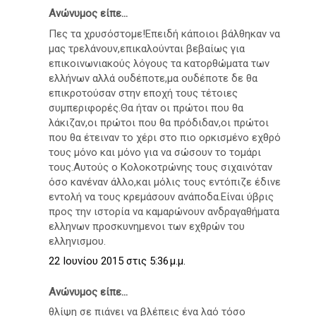
Ανώνυμος είπε...
Πες τα χρυσόστομε!Επειδή κάποιοι βάλθηκαν να
μας τρελάνουν,επικαλούνται βεβαίως για
επικοινωνιακούς λόγους τα κατορθώματα των
ελλήνων αλλά ουδέποτε,μα ουδέποτε δε θα
επικροτούσαν στην εποχή τους τέτοιες
συμπεριφορές.Θα ήταν οι πρώτοι που θα
λάκιζαν,οι πρώτοι που θα πρόδιδαν,οι πρώτοι
που θα έτειναν το χέρι στο πιο ορκισμένο εχθρό
τους μόνο και μόνο για να σώσουν το τομάρι
τους.Αυτούς ο Κολοκοτρώνης τους σιχαινόταν
όσο κανέναν άλλο,και μόλις τους εντόπιζε έδινε
εντολή να τους κρεμάσουν ανάποδα.Είναι ύβρις
προς την ιστορία να καμαρώνουν ανδραγαθήματα
ελληνων προσκυνημενοι των εχθρών του
ελληνισμου.
22 Ιουνίου 2015 στις 5:36 μ.μ.
Ανώνυμος είπε...
θλίψη σε πιάνει να βλέπεις ένα λαό τόσο