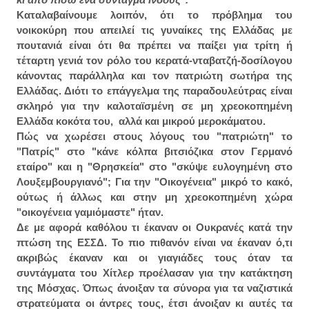
Καταλαβαίνουμε λοιπόν, ότι το πρόβλημα του
νοικοκύρη που απειλεί τις γυναίκες της Ελλάδας με
πουτανιά είναι ότι θα πρέπει να παίξει για τρίτη ή
τέταρτη γενιά τον ρόλο του κερατά-νταβατζή-δοσίλογου
κάνοντας παράλληλα και τον πατριώτη σωτήρα της
Ελλάδας. Διότι το επάγγελμα της παραδουλεύτρας είναι
σκληρό για την καλοταϊσμένη σε μη χρεοκοπημένη
Ελλάδα κοκότα του, αλλά και μικρού μεροκάματου.
Πώς να χωρέσει στους λόγους του "πατριώτη" το
"Πατρίς" στο "κάνε κόλπα βιτσιόζικα στον Γερμανό
εταίρο" και η "Θρησκεία" στο "σκύψε ευλογημένη στο
Λουξεμβουργιανό"; Για την "Οικογένεια" μικρό το κακό,
ούτως ή άλλως και στην μη χρεοκοπημένη χώρα
"οικογένεια γαμιόμαστε" ήταν.
Δε με αφορά καθόλου τι έκαναν οι Ουκρανές κατά την
πτώση της ΕΣΣΔ. Το πιο πιθανόν είναι να έκαναν ό,τι
ακριβώς έκαναν και οι γιαγιάδες τους όταν τα
συντάγματα του Χίτλερ προέλασαν για την κατάκτηση
της Μόσχας. Όπως άνοιξαν τα σύνορα για τα ναζιστικά
στρατεύματα οι άντρες τους, έτσι άνοιξαν κι αυτές τα