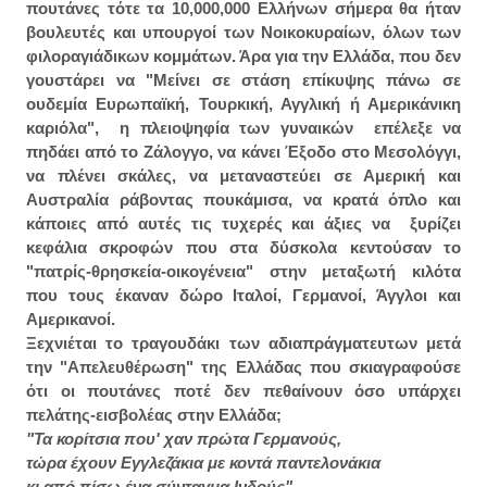
πουτάνες τότε τα 10,000,000 Ελλήνων σήμερα θα ήταν
βουλευτές και υπουργοί των Νοικοκυραίων, όλων των
φιλοραγιάδικων κομμάτων. Άρα για την Ελλάδα, που δεν
γουστάρει να "Μείνει σε στάση επίκυψης πάνω σε
ουδεμία Ευρωπαϊκή, Τουρκική, Αγγλική ή Αμερικάνικη
καριόλα", η πλειοψηφία των γυναικών επέλεξε να
πηδάει από το Ζάλογγο, να κάνει Έξοδο στο Μεσολόγγι,
να πλένει σκάλες, να μεταναστεύει σε Αμερική και
Αυστραλία ράβοντας πουκάμισα, να κρατά όπλο και
κάποιες από αυτές τις τυχερές και άξιες να ξυρίζει
κεφάλια σκροφών που στα δύσκολα κεντούσαν το
"πατρίς-θρησκεία-οικογένεια" στην μεταξωτή κιλότα
που τους έκαναν δώρο Ιταλοί, Γερμανοί, Άγγλοι και
Αμερικανοί.
Ξεχνιέται το τραγουδάκι των αδιαπράγματευτων μετά
την "Απελευθέρωση" της Ελλάδας που σκιαγραφούσε
ότι οι πουτάνες ποτέ δεν πεθαίνουν όσο υπάρχει
πελάτης-εισβολέας στην Ελλάδα;
"Τα κορίτσια που' χαν πρώτα Γερμανούς,
τώρα έχουν Εγγλεζάκια με κοντά παντελονάκια
κι από πίσω ένα σύνταγμα Ινδούς".