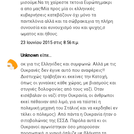
μισούμε.Να τη χαίρεστε τετοια Ευρώπη,μακρι
α απο μας!Μία προς μία οι ελληνικές
κυβερνήσεις κατεβάζουν όχι μόνο τα
παντελόνια αλλά και τα σώβρακα,για τη πλήρη
συνουσία και ευνουχισμό νου και ψυχης,σ
ωματος και ήθους.
23 Ιουνίου 2015 στις 8:56 π.μ.
Unknown
είπε...
οκ για τις Ελληνίδες και συμφωνώ. Αλλά με τις
Ουκρανές δεν έγινε αυτό που αναφέρεις!!
Δυστυχώς τράβηξαν κι εκείνες την Κατοχή,
όπως οι γυναίκες κάθε χώρας, με βιασμούς και
στυγνές δολοφονίες από τους ναζί. Όταν
εισέβαλαν οι ναζί στην Ουκρανία, οι άνθρωποι
εκεί πέθαιναν από λιμό, για να ταϊστεί η
πολεμική μηχανή του Στάλιν( και να κερδηθεί εν
τέλει ο πόλεμος). Από πάντα η Ουκρανία ήταν ο
σιτοβολώνας της ΕΣΣΔ. Παρόλα αυτά κι οι
Ουκρανοί αγωνίστηκαν όσο μπορούσαν.
προσωπικά, η γιαγιά όπλιζε με βλήματα τα