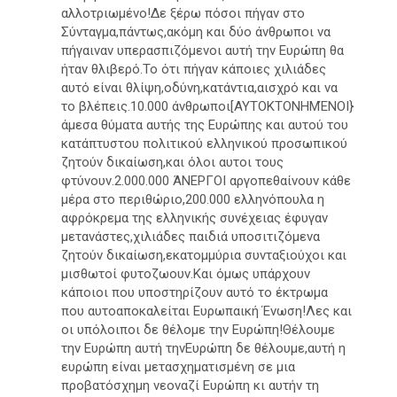
αλλοτριωμένο!Δε ξέρω πόσοι πήγαν στο
Σύνταγμα,πάντως,ακόμη και δύο άνθρωποι να
πήγαιναν υπερασπιζόμενοι αυτή την Ευρώπη θα
ήταν θλιβερό.Το ότι πήγαν κάποιες χιλιάδες
αυτό είναι θλίψη,οδύνη,κατάντια,αισχρό και να
το βλέπεις.10.000 άνθρωποι[ΑΥΤΟΚΤΟΝΗΜΈΝΟΙ}
άμεσα θύματα αυτής της Ευρώπης και αυτού του
κατάπτυστου πολιτικού ελληνικού προσωπικού
ζητούν δικαίωση,και όλοι αυτοι τους
φτύνουν.2.000.000 ΆΝΕΡΓΟΙ αργοπεθαίνουν κάθε
μέρα στο περιθώριο,200.000 ελληνόπουλα η
αφρόκρεμα της ελληνικής συνέχειας έφυγαν
μετανάστες,χιλιάδες παιδιά υποσιτιζόμενα
ζητούν δικαίωση,εκατομμύρια συνταξιούχοι και
μισθωτοί φυτοζωουν.Και όμως υπάρχουν
κάποιοι που υποστηρίζουν αυτό το έκτρωμα
που αυτοαποκαλείται Ευρωπαική Ένωση!Λες και
οι υπόλοιποι δε θέλομε την Ευρώπη!Θέλουμε
την Ευρώπη αυτή τηνΕυρώπη δε θέλουμε,αυτή η
ευρώπη είναι μετασχηματισμένη σε μια
προβατόσχημη νεοναζί Ευρώπη κι αυτήν τη