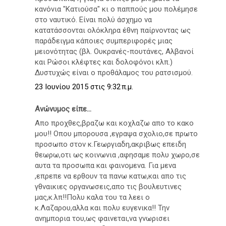
κανόνια "Κατιούσα" κι ο παππούς μου πολέμησε
στο ναυτικό. Είναι πολύ άσχημο να
κατατάσσονται ολόκληρα έθνη παίρνοντας ως
παράδειγμα κάποιες συμπεριφορές μιας
μειονότητας (βλ. Ουκρανές-πουτάνες, Αλβανοί
και Ρώσοι κλέφτες και δολοφόνοι κλπ.)
Δυστυχώς είναι ο προθάλαμος του ρατσισμού.
23 Ιουνίου 2015 στις 9:32 π.μ.
Ανώνυμος είπε...
Απο προχθες,βραζω και κοχλαζω απο το κακο
μου!! Οπου μπορουσα ,εγραψα σχολιο,σε πρωτο
προσωπο στον κ.Γεωργιαδη,ακριβως επειδη
θεωρω,οτι ως κοινωνια ,αφησαμε πολυ χωρο,σε
αυτα τα προσωπα και φαινομενα. Για μενα
,επρεπε να ερθουν τα πανω κατω,και απο τις
γθναικιες οργανωσεις,απο τις βουλευτινες
μας,κ.λπ!!Πολυ καλα του τα λεει ο
κ.Λαζαρου,αλλα και πολυ ευγενικα!! Την
ανημπορια του,ως φαινεται,να γνωρισει