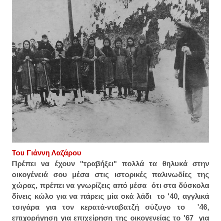
Του Γιάννη Λαζάρου
Πρέπει να έχουν "τραβήξει" πολλά τα θηλυκά στην
οικογένειά σου μέσα στις ιστορικές παλινωδίες της
χώρας, πρέπει να γνωρίζεις από μέσα ότι στα δύσκολα
δίνεις κώλο για να πάρεις μία οκά λάδι το '40, αγγλικά
τσιγάρα για τον κερατά-νταβατζή σύζυγο το '46,
επιχορήγηση για επιχείρηση της οικογενείας το '67 για