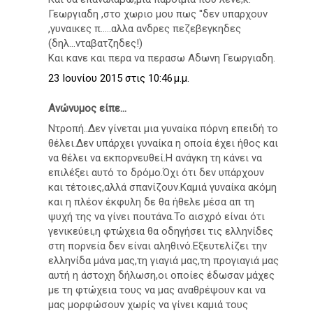
Γεωργιαδη ,στο χωριο μου πως ''δεν υπαρχουν
,γυναικες π.....αλλα ανδρες πεζεβεγκηδες
(δηλ...νταβατζηδες!)
Και κανε και περα να περασω Αδωνη Γεωργιαδη.
23 Ιουνίου 2015 στις 10:46 μ.μ.
Ανώνυμος είπε...
Ντροπή..Δεν γίνεται μια γυναίκα πόρνη επειδή το
θέλει.Δεν υπάρχει γυναίκα η οποία έχει ήθος και
να θέλει να εκπορνευθεί.Η ανάγκη τη κάνει να
επιλέξει αυτό το δρόμο.Όχι ότι δεν υπάρχουν
και τέτοιες,αλλά σπανίζουν.Καμιά γυναίκα ακόμη
και η πλέον έκφυλη δε θα ήθελε μέσα απ τη
ψυχή της να γίνει πουτάνα.Το αισχρό είναι ότι
γενικεύει,η φτώχεια θα οδηγήσει τις ελληνίδες
στη πορνεία δεν είναι αληθινό.Εξευτελίζει την
ελληνίδα μάνα μας,τη γιαγιά μας,τη προγιαγιά μας
αυτή η άστοχη δήλωση,οι οποίες έδωσαν μάχες
με τη φτώχεια τους να μας αναθρέψουν και να
μας μορφώσουν χωρίς να γίνει καμιά τους