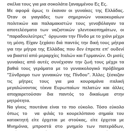
σκέλια τους για μια σοκολάτα ξαναμμένου Ες Ες.
Με αφορά όμως τι έκαναν οι γυναίκες της Ελλάδας.
Όταν οι γιαγιάδες των σημερινών νοικοκυραίων
πολιτικών και παλαμακιστών τους γενοβόλαγαν τα
αποτελέσματα των ναζιστικών γλεντοκοπημάτων, οι
"παραδουλεύτρες" όργωναν την Πίνδο με το χιόνι μέχρι
τη μέση. Είχαν ξεχάσει διά παντός την δική τους μήτρα
για την μήτρα της Ελλάδας που δεν έπρεπε επ' ουδενί
να βιαστεί από μεραρχίες Ιταλών και Γερμανών. Οι μισές
γυναίκες από αυτές συνέχισαν την ζωή τους μέχρι τα
βαθιά τους γεράματα με το γυναικολογικό πρόβλημα
"Σύνδρομο των γυναικών της Πίνδου". Άλλες ξέσκιζαν
τις μήτρες τους για μια κουραμάνα ιταλική
μεγαλώνοντας τέκνα Ευρωπαίων πελατών και άλλες
αποχαιρετούσαν δια παντός το δικαίωμα στην
μητρότητα.
Να γίνεις πουτάνα είναι το πιο εύκολο. Τόσο εύκολο
όπως το να φιλάς το κουρελόπανο σημαία του
κατακτητή είτε έρχεται με στούκας, είτε έρχεται με
Μνημόνια, μπροστά στο μνημείο των πατεράδων,