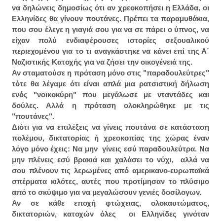
να δηλώνεις δημοσίως ότι αν χρεοκοπήσει η Ελλάδα, οι
Ελληνίδες θα γίνουν πουτάνες. Πρέπει τα παραμυθάκια,
που σου έλεγε η γιαγιά σου για να σε πάρει ο ύπνος, να
είχαν πολύ ενδιαφέρουσες ιστορίες σεξουαλικού
περιεχομένου για το τι αναγκάστηκε να κάνει επί της Α΄
Ναζιστικής Κατοχής για να ζήσει την οικογένειά της.
Αν σταματούσε η πρόταση μόνο στις "παραδουλεύτρες"
τότε θα λέγαμε ότι είναι απλά μια ρατσιστική δήλωση
ενός "νοικοκύρη" που μεγάλωσε με νταντάδες και
δούλες. Αλλά η πρόταση ολοκληρώθηκε με τις
"πουτάνες".
Διότι για να επιλέξεις να γίνεις πουτάνα σε κατάσταση
πολέμου, δικτατορίας ή χρεοκοπίας της χώρας έναν
λόγο μόνο έχεις: Να μην γίνεις εσύ παραδουλεύτρα. Να
μην πλένεις εσύ βρακιά και χαλάσει το νύχι, αλλά να
σου πλένουν τις λερωμένες από αμερικανο-ευρωπαϊκά
σπέρματα κιλότες, αυτές που προτίμησαν το πλύσιμο
από το σκύψιμο για να μεγαλώσουν γενιές δοσίλογων.
Αν σε κάθε εποχή φτώχειας, ολοκαυτώματος,
δικτατοριών, κατοχών όλες οι Ελληνίδες γινόταν