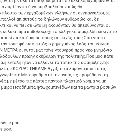
ζονται με όλα τα αποβράσματα που αλληλομαχαιρώνονται
διαχειρίζονται ή να συμβουλεύουν πώς θα
 πλούτο των εργαζομένων ελλήνων οι ανεπάγγελτοι,τα
ή,πολλοί απ άυτούς το δηλώνουν ευθαρσώς και δε
ό,τι και να πει σε ώτα μη ακουόντων θα απευθύνονται οι
ε κυλάει αίμα καθόλου,όχι το ελληνικό αίμα,αλλά εκείνο το
και είναι κατάμαυρο όπως οι ψυχές τους.Όσο για το
,όταν τους ψήφισε αυτός ο ρημαγμένος λαός του έδωσε
ΜΕΤΡΑ κι αυτοί μας πάνε ντουγρού προς νέο μνημόνιο
ελόδουλων πρώην σκύβαλων της πολιτικής.Που μας πάτε
α,η εντολή ήταν να αλλάξει το τοπίο της αφαίμαξης,της
πολίτης ΚΟΥΡΑΣΤΉΚΑΜΕ.Αγγίξτε τα λαμόγια,πιάστε τις
γνωρίζετε.Μεταρρυθμίστε την υγεία,τις προμήθειες,τη
γές με μέτρο τις κάρτες παντού πλαστικό χρήμα να μη
τα μικροεισοδήματα φτωχομπινέδων και τα μαντριά βοσκών
γράψε μου.
ε μου.