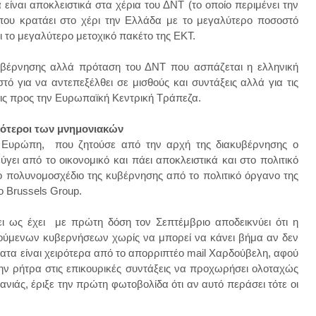
ίναι αποκλειστικά στα χέρια του ΔΝΤ (το οποίο περιμένει την
που κρατάει στο χέρι την Ελλάδα με το μεγαλύτερο ποσοστό
 το μεγαλύτερο μετοχικό πακέτο της ΕΚΤ.
κυβέρνησης αλλά πρόταση του ΔΝΤ που ασπάζεται η ελληνική
τό για να αντεπεξέλθει σε μισθούς και συντάξεις αλλά για τις
σεις προς την Ευρωπαϊκή Κεντρική Τράπεζα.
ότεροι των μνημονιακών
ην Ευρώπη, που ζητούσε από την αρχή της διακυβέρνησης ο
ι από το οικονομικό και πάει αποκλειστικά και στο πολιτικό
ο πολυνομοσχέδιο της κυβέρνησης από το πολιτικό όργανο της
ο Brussels Group.
 ως έχει με πρώτη δόση τον Σεπτέμβριο αποδεικνύει ότι η
ύμενων κυβερνήσεων χωρίς να μπορεί να κάνει βήμα αν δεν
ματα είναι χειρότερα από το απορριπτέο mail Χαρδούβελη, αφού
την ρήτρα στις επικουρικές συντάξεις να προχωρήσει ολοταχώς
ανιάς, έριξε την πρώτη φωτοβολίδα ότι αν αυτό περάσει τότε οι