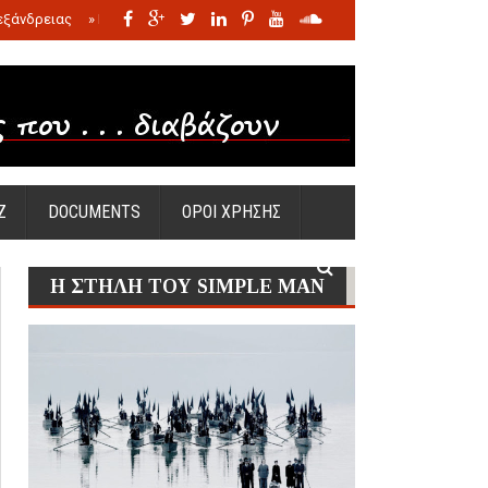
εξάνδρειας
»
Η σφαγή των νηπίων της Σάντας
»
Πώς προέκυψε η Ωραία
Ζ
DOCUMENTS
ΟΡΟΙ ΧΡΗΣΗΣ
Η ΣΤΗΛΗ ΤΟΥ SIMPLE MAN