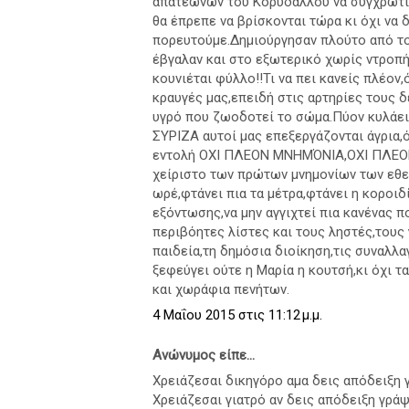
απατεώνων του Κορυδαλλού να συγχρωτί
θα έπρεπε να βρίσκονται τώρα κι όχι να 
πορευτούμε.Δημιούργησαν πλούτο από το
έβγαλαν και στο εξωτερικό χωρίς ντροπ
κουνιέται φύλλο!!Τι να πει κανείς πλέον,
κραυγές μας,επειδή στις αρτηρίες τους δ
υγρό που ζωοδοτεί το σώμα.Πύον κυλάει 
ΣΥΡΙΖΑ αυτοί μας επεξεργάζονται άγρια
εντολή ΟΧΙ ΠΛΕΟΝ ΜΝΗΜΌΝΙΑ,ΟΧΙ ΠΛΕΟΝ 
χείριστο των πρώτων μνημονίων των εθ
ωρέ,φτάνει πια τα μέτρα,φτάνει η κοροιδί
εξόντωσης,να μην αγγιχτεί πια κανένας 
περιβόητες λίστες και τους ληστές,τους 
παιδεία,τη δημόσια διοίκηση,τις συναλλα
ξεφεύγει ούτε η Μαρία η κουτσή,κι όχι 
και χωράφια πενήτων.
4 Μαΐου 2015 στις 11:12 μ.μ.
Ανώνυμος είπε...
Χρειάζεσαι δικηγόρο αμα δεις απόδειξη 
Χρειάζεσαι γιατρό αν δεις απόδειξη γράψ