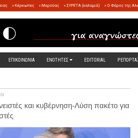
ειας
»
Κέρκωπες
»
Μαρσύας
»
ΣΥΡΙΓΓΑ (καλαμιά)
»
Ο Φάρος της Αλ
.
ΕΠΙΚΟΙΝΩΝΙΑ
ΕΝΟΤΗΤΕΣ
EDITORIAL
ΡΕΠΟΡΤΑ
ts
νειστές και κυβέρνηση-Λύση πακέτο για
στές