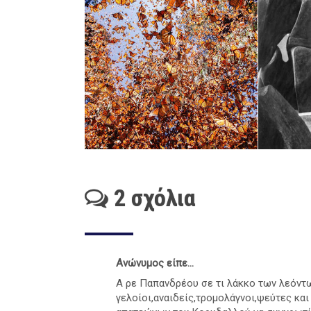
2 σχόλια
Ανώνυμος είπε...
Α ρε Παπανδρέου σε τι λάκκο των λεόντω
γελοίοι,αναιδείς,τρομολάγνοι,ψεύτες κα