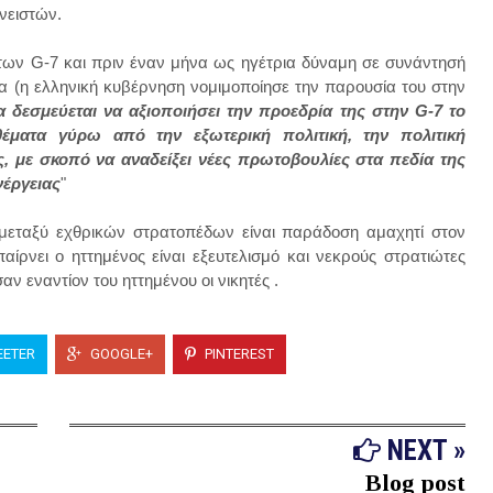
ανειστών.
 των G-7 και πριν έναν μήνα ως ηγέτρια δύναμη σε συνάντησή
α (η ελληνική κυβέρνηση νομιμοποίησε την παρουσία του στην
α δεσμεύεται να αξιοποιήσει την προεδρία της στην G-7 το
θέματα γύρω από την εξωτερική πολιτική, την πολιτική
ς, με σκοπό να αναδείξει νέες πρωτοβουλίες στα πεδία της
νέργειας
"
ός μεταξύ εχθρικών στρατοπέδων είναι παράδοση αμαχητί στον
αίρνει ο ηττημένος είναι εξευτελισμό και νεκρούς στρατιώτες
 εναντίον του ηττημένου οι νικητές .
ETER
GOOGLE+
PINTEREST
NEXT »
Blog post