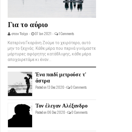
Για το αύριο
στον Τοίχο -
07 Jan 2021 -
1 Comments
Κατερίνα Γκαράνη Ζούμε το χειρότερο, αυτό
μην το ξεχνάς. Κάθε μέρα που περνά γινόμαστε
μάρτυρες αφόρητης κατάθλιψης, κάθε μέρα
αποχαιρετάμε κι έναν...
Ένα παιδί μετρούσε τ'
άστρα
Posted on 13 Dec 2020 -
0 Comments
Τον έλεγαν Αλέξανδρο
Posted on 06 Dec 2020 -
0 Comments