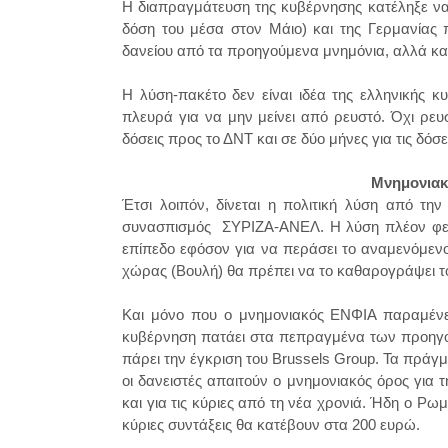
Η διαπραγμάτευση της κυβέρνησης κατέληξε να ε
δόση του μέσα στον Μάιο) και της Γερμανίας 
δανείου από τα προηγούμενα μνημόνια, αλλά και
Η λύση-πακέτο δεν είναι ιδέα της ελληνικής 
πλευρά για να μην μείνει από ρευστό. Όχι ρευσ
δόσεις προς το ΔΝΤ και σε δύο μήνες για τις δό
Μνημονιακ
Έτσι λοιπόν, δίνεται η πολιτική λύση από τ
συνασπισμός ΣΥΡΙΖΑ-ΑΝΕΛ. Η λύση πλέον φεύγε
επίπεδο εφόσον για να περάσει το αναμενόμεν
χώρας (Βουλή) θα πρέπει να το καθαρογράψει τ
Και μόνο που ο μνημονιακός ΕΝΦΙΑ παραμένει
κυβέρνηση πατάει στα πεπραγμένα των προηγο
πάρει την έγκριση του Brussels Group. Τα πράγ
οι δανειστές απαιτούν ο μνημονιακός όρος για 
και για τις κύριες από τη νέα χρονιά. Ήδη ο Ρωμ
κύριες συντάξεις θα κατέβουν στα 200 ευρώ.