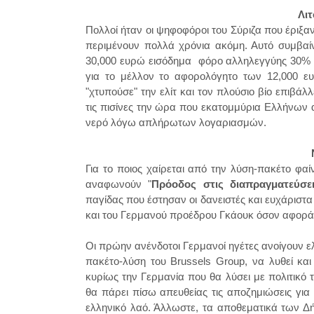
Λιτ
Πολλοί ήταν οι ψηφοφόροι του Σύριζα που έριξα
περιμένουν πολλά χρόνια ακόμη. Αυτό συμβαίν
30,000 ευρώ εισόδημα φόρο αλληλεγγύης 30% . 
για το μέλλον το αφορολόγητο των 12,000 ε
"χτυπούσε" την ελίτ και τον πλούσιο βίο επιβά
τις πισίνες την ώρα που εκατομμύρια Ελλήνων α
νερό λόγω απλήρωτων λογαριασμών.
Για το ποιος χαίρεται από την λύση-πακέτο φ
αναφωνούν "
Πρόοδος στις διαπραγματεύσε
παγίδας που έστησαν οι δανειστές και ευχάριστ
και του Γερμανού προέδρου Γκάουκ όσον αφορά 
Οι πρώην ανένδοτοι Γερμανοί ηγέτες ανοίγουν ε
πακέτο-λύση του Brussels Group, να λυθεί κ
κυρίως την Γερμανία που θα λύσει με πολιτικό
θα πάρει πίσω απευθείας τις αποζημιώσεις γι
ελληνικό λαό. Άλλωστε, τα αποθεματικά των Δ