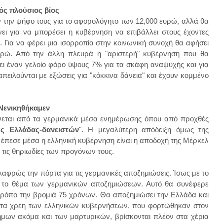
ός πλούσιος βίος
ν την ψήφο τους για το αφορολόγητο των 12,000 ευρώ, αλλά θα
ει για να μπορέσει η κυβέρνηση να επιβάλλει στους έχοντες
Για να φέρει μια ισορροπία στην κοινωνική συνοχή θα αφήσει
υρώ. Από την άλλη πλευρά η "αριστερή" κυβέρνηση που θα
λλει έναν γελοίο φόρο ύψους 7% για τα σκάφη αναψυχής και για
πειλούνται με εξώσεις για "κόκκινα δάνεια" και έχουν κομμένο
Νενικηθήκαμεν
αίνεται από τα γερμανικά μέσα ενημέρωσης όπου από προχθές
ις Ελλάδας-δανειστών
". Η μεγαλύτερη απόδειξη όμως της
α έπεσε μέσα η ελληνική κυβέρνηση είναι η αποδοχή της Μέρκελ
τις θηριωδίες των προγόνων τους.
λαφρώς την πόρτα για τις γερμανικές αποζημιώσεις. Ίσως με το
αι το θέμα των γερμανικών αποζημιώσεων. Αυτό θα συνέφερε
 τρόπο την βρομιά 75 χρόνων. Θα αποζημιώσει την Ελλάδα και
α τα χρέη των ελληνικών κυβερνήσεων, που φορτώθηκαν στον
ήμων ακόμα και των μαρτυρικών, βρίσκονται πλέον στα χέρια