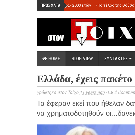
ΠΡΟΣΦΑΤΑ
»
«Ολόγραμμα» 2000 ετών
»
Το τέλος της Οδύσσ
HOME
BLOG VIEW
ΣΥΝΤΑΚΤΕΣ
Ελλάδα, έχεις πακέτο
γράφτηκε στον Τοίχο
11 years ago
-
2 Commen
Τα έφεραν εκεί που ήθελαν δα
να χρηματοδοτηθούν οι...δανει