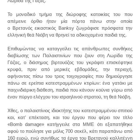
Λωρίδα της Γάζας.
Το μοναδικό τμήμα της διώροφης κατοικίας του που
απέμεινε όρθιο ήταν μία πόρτα πάνω στην οποία
ο Βρετανός εικαστικός Banksy ζωγράφισε πρόσφατα την
ελληνική θεά Νιόβη να θρηνεί τα αδικοχαμένα παιδιά της.
Επιθυμώντας να καταγγείλει τις απάνθρωπες συνθήκες
διαβίωσης των Παλαιστινίων που ζουν στη Λωρίδα της
Γάζας, ο διάσημος βιρτουόζος του γκράφιτι επισκέφτηκε
κρυφά, πριν από μερικές εβδομάδες, την περιοχή,
αφήνοντας πίσω του τρεις τοιχογραφίες που δημιούργησε
πάνω σε ερείπια κατεστραμμένων κτιρίων: ένα γατάκι με
παιχνιδιάρικη διάθεση, παιδιά που κάνουν κούνια γύρω από
έναν πύργο ελέγχου του ισραηλινού στρατού, τη θεά Νιόβη.
Χθες, ο παλαιστίνιος ιδιοκτήτης του κατεστραμμένου σπιτιού
και, κατ' επέκταση, και του έργου που φέρει τον τίτλο
«Bomb damage» κατήγγειλε στα ΜΜΕ ότι εξαπατήθηκε
αφού το πούλησε για μόλις 700 σεκέλ, κάτι παραπάνω από
160 ευρώ, ενώ συνήθως τα έργα του Βρετανού καλλιτέχνη