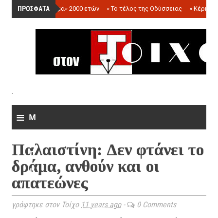
ΠΡΟΣΦΑΤΑ
»
«Ολόγραμμα» 2000 ετών
»
Το τέλος της Οδύσσειας
»
Κέρκωπ
.
≡
M
e
Παλαιστίνη: Δεν φτάνει το
n
δράμα, ανθούν και οι
u
απατεώνες
γράφτηκε στον Τοίχο
11 years ago
-
0 Comments