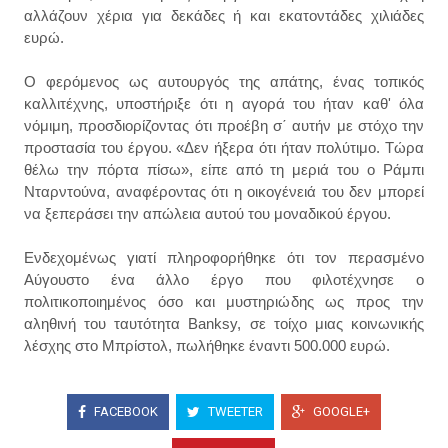
αλλάζουν χέρια για δεκάδες ή και εκατοντάδες χιλιάδες
ευρώ.
Ο φερόμενος ως αυτουργός της απάτης, ένας τοπικός
καλλιτέχνης, υποστήριξε ότι η αγορά του ήταν καθ' όλα
νόμιμη, προσδιορίζοντας ότι προέβη σ΄ αυτήν με στόχο την
προστασία του έργου. «Δεν ήξερα ότι ήταν πολύτιμο. Τώρα
θέλω την πόρτα πίσω», είπε από τη μεριά του ο Ράμπι
Νταρντούνα, αναφέροντας ότι η οικογένειά του δεν μπορεί
να ξεπεράσει την απώλεια αυτού του μοναδικού έργου.
Ενδεχομένως γιατί πληροφορήθηκε ότι τον περασμένο
Αύγουστο ένα άλλο έργο που φιλοτέχνησε ο
πολιτικοποιημένος όσο και μυστηριώδης ως προς την
αληθινή του ταυτότητα Banksy, σε τοίχο μιας κοινωνικής
λέσχης στο Μπρίστολ, πωλήθηκε έναντι 500.000 ευρώ.
FACEBOOK
TWEETER
GOOGLE+