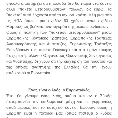
ύπουλα υποστηρίζει ότι η Ελλάδα δεν θα πάρει νέα δάνεια
αλλά "πακέτα μεταρρυθμίσεων" πολλών δις ευρώ. Τα
"πακέτα" αυτά έρχονται από τα ισχυρά κράτη-μέλη (και από
τις ΗΠΑ όπως πριν σχεδόν 60 χρόνια μέσω σχεδίου
Μάρσαλ) ως βοήθεια ανασυγκρότησης μέσω επενδύσεων.
Όμως η πολιτική των "πακέτων μεταρρυθμίσεων" μέσω
Ευρωπαϊκής Κεντρικής Τράπεζας, Ευρωπαϊκής Τράπεζας
Ανασυγκρότησης και Ανάπτυξης, Ευρωπαϊκής Τράπεζας
Επενδύσεων (με πακέτο Γιούνκερ) και στο τιμόνι κρυφός
διαχειριστής όλων ο Οργανισμός Οικονομικής Συνεργασίας
και Ανάπτυξης, δείχνουν ότι την διαχείριση του πλούτου και
της όποιας ανάπτυξης της Ελλάδας θα την έχουν
από κοινού οι Ευρωπαίοι.
Ένας είναι ο λαός, ο Ευρωπαϊκό
ς
Έτσι θα γίνουμε ένας λαός, ακόμα και αν ο Σύριζα
διατυμπανίζει την διπλωματική μάχη για τις γερμανικές
αποζημιώσεις και το κατοχικό δάνειο. Εφόσον, όμως η
Ευρώπη είναι η πατρίδα μας (όπως πιστεύει ο κύριος