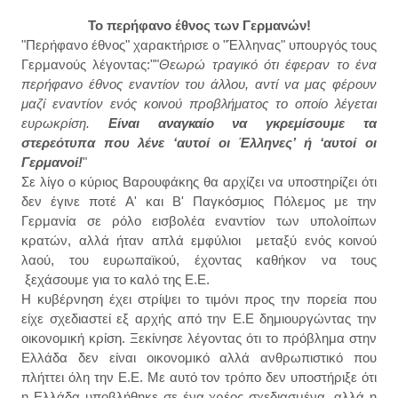
Το περήφανο έθνος των Γερμανών!
"Περήφανο έθνος" χαρακτήρισε ο "Έλληνας" υπουργός τους
Γερμανούς λέγοντας:""
Θεωρώ τραγικό ότι έφεραν το ένα
περήφανο έθνος εναντίον του άλλου, αντί να μας φέρουν
μαζί εναντίον ενός κοινού προβλήματος το οποίο λέγεται
ευρωκρίση.
Είναι αναγκαίο να γκρεμίσουμε τα
στερεότυπα που λένε ‘αυτοί οι Έλληνες’ ή ‘αυτοί οι
Γερμανοί!
"
Σε λίγο ο κύριος Βαρουφάκης θα αρχίζει να υποστηρίζει ότι
δεν έγινε ποτέ Α' και Β' Παγκόσμιος Πόλεμος με την
Γερμανία σε ρόλο εισβολέα εναντίον των υπολοίπων
κρατών, αλλά ήταν απλά εμφύλιοι μεταξύ ενός κοινού
λαού, του ευρωπαϊκού, έχοντας καθήκον να τους
ξεχάσουμε για το καλό της Ε.Ε.
Η κυβέρνηση έχει στρίψει το τιμόνι προς την πορεία που
είχε σχεδιαστεί εξ αρχής από την Ε.Ε δημιουργώντας την
οικονομική κρίση. Ξεκίνησε λέγοντας ότι το πρόβλημα στην
Ελλάδα δεν είναι οικονομικό αλλά ανθρωπιστικό που
πλήττει όλη την Ε.Ε. Με αυτό τον τρόπο δεν υποστήριξε ότι
η Ελλάδα υποβλήθηκε σε ένα χρέος σχεδιασμένα, αλλά η