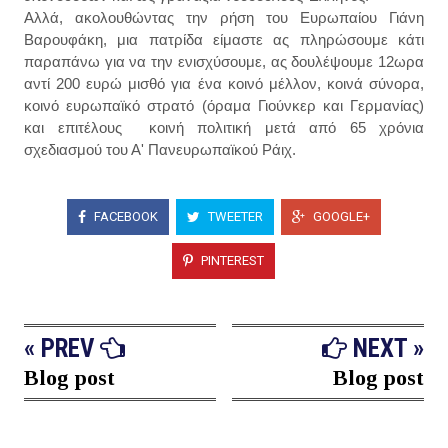
Αλλά, ακολουθώντας την ρήση του Ευρωπαίου Γιάνη
Βαρουφάκη, μια πατρίδα είμαστε ας πληρώσουμε κάτι
παραπάνω για να την ενισχύσουμε, ας δουλέψουμε 12ωρα
αντί 200 ευρώ μισθό για ένα κοινό μέλλον, κοινά σύνορα,
κοινό ευρωπαϊκό στρατό (όραμα Γιούνκερ και Γερμανίας)
και επιτέλους κοινή πολιτική μετά από 65 χρόνια
σχεδιασμού του Α' Πανευρωπαϊκού Ράιχ.
FACEBOOK
TWEETER
GOOGLE+
PINTEREST
« PREV
NEXT »
Blog post
Blog post