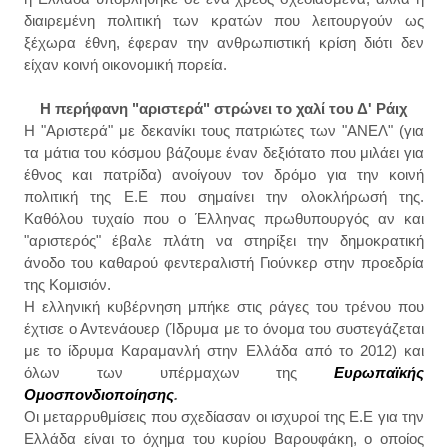
διαιρεμένη πολιτική των κρατών που λειτουργούν ως
ξέχωρα έθνη, έφεραν την ανθρωπιστική κρίση διότι δεν
είχαν κοινή οικονομική πορεία.
Η περήφανη "αριστερά" στρώνει το χαλί του Δ' Ράιχ
Η "Αριστερά" με δεκανίκι τους πατριώτες των "ΑΝΕΛ" (για
τα μάτια του κόσμου βάζουμε έναν δεξιότατο που μιλάει για
έθνος και πατρίδα) ανοίγουν τον δρόμο για την κοινή
πολιτική της Ε.Ε που σημαίνει την ολοκλήρωσή της.
Καθόλου τυχαίο που ο Έλληνας πρωθυπουργός αν και
"αριστερός" έβαλε πλάτη να στηρίξει την δημοκρατική
άνοδο του καθαρού φεντεραλιστή Γιούνκερ στην προεδρία
της Κομισιόν.
Η ελληνική κυβέρνηση μπήκε στις ράγες του τρένου που
έχτισε ο Αντενάουερ (Ίδρυμα με το όνομα του συστεγάζεται
με το ίδρυμα Καραμανλή στην Ελλάδα από το 2012) και
όλων των υπέρμαχων της
Ευρωπαϊκής
Ομοσπονδιοποίησης
.
Οι μεταρρυθμίσεις που σχεδίασαν οι ισχυροί της Ε.Ε για την
Ελλάδα είναι το όχημα του κυρίου Βαρουφάκη, ο οποίος