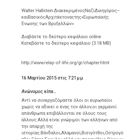
Walter Hallstein:ΔιακεκριμένοςΝαζίΔικηγόρος–
καιΒασικόςΑρχιτέκτοναςτης«Ευρωπαϊκής
Ένωσης των Βρυξελλών»
Διαβάστε το δεύτερο κεφάλαιο online
Κατεβάστε το δεύτερο κεφάλαιο (3.18 MB)
http://www.relay-of-life.org/gr/chapter.html
16 Μαρτίου 2015 στις 7:21 μ.μ.
Ανώνυμος είπε...
Αντί να συνεργαζόμαστε όλοι οι ευρωπαίοι
χωρίς να αδικεί ο ένας τον άλλον,οι γερμανοί
απάνθρωπα επιβάλλονται σε όλους τους
άλλους.Αλλά είναι γνώριμοι των ελλήνων από
την απαρχή της
ιστορίας.Βάνδαλοι,Αλαμανοί,Βισιγότθοι,Οστρογό