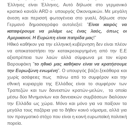
Έλληνες είναι Έλληνες. Αυτό δήλωσε στο γερμανικό
κρατικό κανάλι ARD ο υπουργός Οικονομικών. Με μεγάλη
άνεση και περισσή φωτογένεια στο γυαλί, δήλωσε στον
Γερμανό δημοσιογράφο αυτολεξεί: "
Είναι καιρός να
καταφέρουμε να μιλάμε ως ένας λαός, όπως οι
Αμερικανοί. Η Ευρώπη είναι πατρίδα μας
!"
Ηθικό καθήκον για την ελληνική κυβέρνηση δεν είναι πλέον
να αποκαταστήσει την κατακρεουργημένη από την Ε.Ε
αξιοπρέπεια των λαών αλλά σύμφωνα με τον κύριο
Βαρουφάκη "
το ηθικό μας καθήκον είναι να κρατήσουμε
την Ευρωζώνη ενωμένη
". Ο υπουργός βάζει ξεκάθαρα και
χωρίς ασάφειες πως πάνω από το συμφέρον και την
εθνική κυριαρχία της Ελλάδας είναι το συμφέρον των
Τραπεζών και των δανειστών κρατών-μελών, τα οποία
μέσω δύο Μνημονίων και δανειακών συμβάσεων διαλύουν
την Ελλάδα ως χώρα. Μόνο και μόνο για να παίξουν τα
μεγάλα τους παζάρια για το δήθεν κοινό νόμισμα, αλλά για
τον πραγματικό στόχο που είναι η κοινή ευρωπαϊκή πολιτική
πορεία.