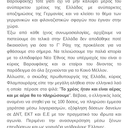
Βαρουφάκης) τότε γιατί όχι να μην καλύψει μέρος του
ανύπαρκτου χρέους της Ελλάδας με ανύπαρκτες
αποζημιώσεις της Γερμανίας και να κλείσει το θέμα των
γερμανικών και φιλοναζιστικών σφαγών που έγιναν στην
χώρα.
Έξω από κάθε ίχνος συνωμοσιολογίας, αρχίζουμε να
πιστεύουμε ότι τελικά στην Ελλάδα δεν αποδόθηκε ποτέ
δικαιοσύνη για όσα το Γ' Ράιχ της προκάλεσε για να
φθάσουμε στο σήμερα. Να τελειώσουμε την παλιά ιστορία
με το ελπιδοφόρο Νέο Έθνος που υπέρμαχός του είναι ο
κύριος Βαρουφάκης και οι εταίροι του δίνοντας το
παράδειγμα ότι όλα ξεχνιούνται για το Κοινό Μέλλον.
Άλλωστε, ο σκιώδης πρωθυπουργός της Ελλάδα, κύριος
Φλαμπουράρης είπε την μεγάλη αλήθεια στον ελληνικό λαό
η οποία πέρασε στα ψιλά: "
Το χρέος ήταν και είναι αέρας
και με αέρα θα το πληρώσουμε
". Βέβαια, ο ελληνικός λαός
αναμένει να στηθεί για τις 100 δόσεις, να πληρώσει έμμεσα
χαράτσια μέσω λογαριασμών, εξόφληση δόσεων δανείων
σε ΔΝΤ, ΕΚΤ και Ε.Ε με τον πραγματικό του ιδρωτα και
αγωνία. Περιμένει την ανασυγκρότηση μέσω ξένων
επενδύσεων και ως γρανάζια νεόδουλους Έλληνες.