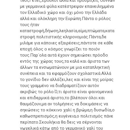
τθοι,Γέτες,Έρουλοι αλλά και προσμίξεις Ούννων
με γερμανικά φύλα κατέστρεψαν επανειλημμένα
τον Ελλαδικό χώρο και όχι μόνο την Ελλάδα
αλλά και ολόκληρη την Ευρώπη.Πάντα ο ρόλος
τους ήταν
καταστροφή,δήωση,λεηλασία,αίμα,πτώματα,κατα
στροφή πολιτιστικής κληρονομιάς.Πάντα,δε
μιλάμε για κάποιες εξαιρέσεις,πάντοτε σε κάθε
εποχή όλος ο κόσμος γνωρίζει το ποιόν
τους.Παρ΄ολα αυτά έχουν σημειώσει πρόοδο
εντός της χώρας τους,τα καλά και άριστα των
άλλων τα ενσωματώνουν με μια καταπληκτική
συνέπεια και τα εφαρμόζουν σχολαστικά.Αλλά
το γονίδιο δεν αλλάζει,λες και είναι της μοίρας
τους γραμμένο να διαδραματίζουν αυτόν
ακριβώς το ρόλο.Ό,τι άριστο είναι φαινομενικά
και επιδερμικά άριστο,το βλέπουν όλοι και
θαυμάζουν,μα αν τολμήσεις να δοκιμάσεις να
σηκώσεις το κόκκινο χαλί η βρώμα,η δυσωδία,ο
καθωσπρεπισμός,η ευγένεια,ο πολιτισμός πάνε
περίπατο.Σκουλήκια θα δεις να σέρνονται
νωχελικά κάτω από το γερμανικό χαλί του