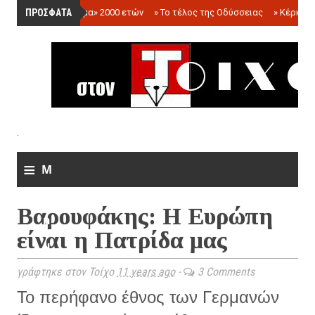
ΠΡΟΣΦΑΤΑ
»
«Ολόγραμμα» 2000 ετών
»
Το τέλος της Οδύσσειας
»
Κέρκωπ
.
≡
M
e
Βαρουφάκης: Η Ευρώπη
n
είναι η Πατρίδα μας
u
γράφτηκε στον Τοίχο
11 years ago
-
3 Comments
Το περήφανο έθνος των Γερμανών