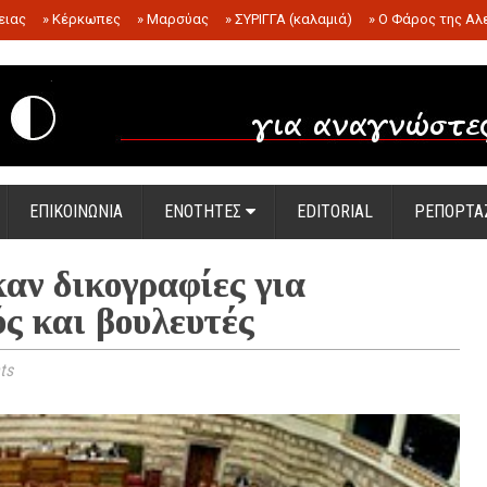
ειας
»
Κέρκωπες
»
Μαρσύας
»
ΣΥΡΙΓΓΑ (καλαμιά)
»
Ο Φάρος της Αλ
.
ΕΠΙΚΟΙΝΩΝΙΑ
ΕΝΟΤΗΤΕΣ
EDITORIAL
ΡΕΠΟΡΤΑ
αν δικογραφίες για
ς και βουλευτές
ts