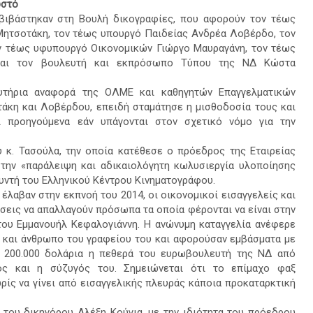
ωστό
βιβάστηκαν στη Βουλή δικογραφίες, που αφορούν τον τέως
Μητσοτάκη, τον τέως υπουργό Παιδείας Ανδρέα Λοβέρδο, τον
ν τέως υφυπουργό Οικονομικών Γιώργο Μαυραγάνη, τον τέως
 και τον βουλευτή και εκπρόσωπο Τύπου της ΝΔ Κώστα
υτήρια αναφορά της ΟΛΜΕ και καθηγητών Επαγγελματικών
άκη και Λοβέρδου, επειδή σταμάτησε η μισθοδοσία τους και
 προηγούμενα εάν υπάγονται στον σχετικό νόμο για την
 κ. Τασούλα, την οποία κατέθεσε ο πρόεδρος της Εταιρείας
την «παράλειψη και αδικαιολόγητη κωλυσιεργία υλοποίησης
θυντή του Ελληνικού Κέντρου Κινηματογράφου.
έλαβαν στην εκπνοή του 2014, οι οικονομικοί εισαγγελείς και
έσεις να απαλλαγούν πρόσωπα τα οποία φέρονται να είναι στην
του Εμμανουήλ Κεφαλογιάννη. Η ανώνυμη καταγγελία ανέφερε
νη και άνθρωπο του γραφείου του και αφορούσαν εμβάσματα με
ς 200.000 δολάρια η πεθερά του ευρωβουλευτή της ΝΔ από
ος και η σύζυγός του. Σημειώνεται ότι το επίμαχο φαξ
ωρίς να γίνει από εισαγγελικής πλευράς κάποια προκαταρκτική
του δικηγόρου Αλέξη Κούγια, με την ιδιότητα του πρόεδρου