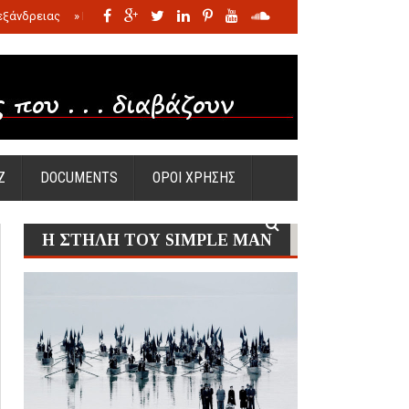
εξάνδρειας
»
Η σφαγή των νηπίων της Σάντας
»
Πώς προέκυψε η Ωραία
Ζ
DOCUMENTS
ΟΡΟΙ ΧΡΗΣΗΣ
Η ΣΤΗΛΗ ΤΟΥ SIMPLE MAN