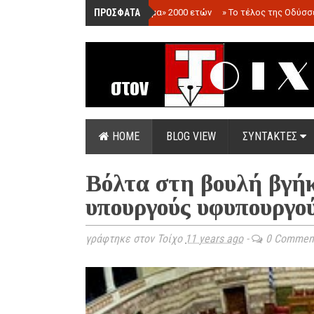
ΠΡΟΣΦΑΤΑ
»
«Ολόγραμμα» 2000 ετών
»
Το τέλος της Οδύσσ
HOME
BLOG VIEW
ΣΥΝΤΑΚΤΕΣ
Βόλτα στη βουλή βγήκ
υπουργούς υφυπουργού
γράφτηκε στον Τοίχο
11 years ago
-
0 Commen