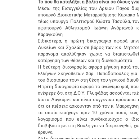
Το που θα καταλήξει η βόλτα είναι σε όλους γν
Μέσω της Εισαγγελίας του Αρείου Πάγου δια
υπουργό Διοικητικής Μεταρρύθμισης Κυριάκο 
τέως υπουργό Πολιτισμού Κώστα Τασούλα, το
υφυπουργό Αθλητισμού Ιωάννη Ανδριανού
Καραγκούνη.
Ειδικότερα, η πρώτη δικογραφία αφορά μην
Λυκείων και Σχολών σε βάρος των κ.κ. Μητσοτ
παράνομα απολύθηκαν χωρίς να διαπιστωθεί
κατάργηση των θέσεων και τη διαθεσιμότητα.
Η δεύτερη δικογραφία αφορά μήνυση κατά του
Ελλήνων Σκηνοθετών Χάρ. Παπαδόπουλος για 
του διορισμού του» στη θέση του γενικού διευ
Η τρίτη δικογραφία αφορά το ανώνυμο φαξ που 
ανέφερε ότι στη Δ.Ο.Υ. Γλυφάδας ασκούνται πι
λίστα Λαγκάρντ και είναι συγγενικά πρόσωπα 
ότι οι πιέσεις ασκούνταν από τον κ. Μαυραγά
τα οποία εισήγαγε πριν 10 χρόνια ποσά, έω
λογαριασμό που είναι συνδικαιούχος ο ίδι
διαβιβάστηκε στη Βουλή για να διερευνηθεί, χ
έρευνα.
Άλλη δικογραφία αφορά τη μηνυτήρια αναφορά 