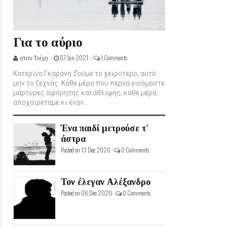
Για το αύριο
στον Τοίχο -
07 Jan 2021 -
1 Comments
Κατερίνα Γκαράνη Ζούμε το χειρότερο, αυτό
μην το ξεχνάς. Κάθε μέρα που περνά γινόμαστε
μάρτυρες αφόρητης κατάθλιψης, κάθε μέρα
αποχαιρετάμε κι έναν...
Ένα παιδί μετρούσε τ'
άστρα
Posted on 13 Dec 2020 -
0 Comments
Τον έλεγαν Αλέξανδρο
Posted on 06 Dec 2020 -
0 Comments