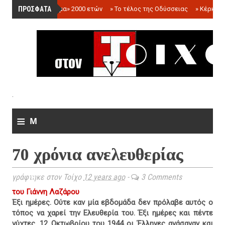
ΠΡΟΣΦΑΤΑ
»
«Ολόγραμμα» 2000 ετών
»
Το τέλος της Οδύσσειας
»
Κέρκωπ
.
≡
M
e
70 χρόνια ανελευθερίας
n
u
γράφτηκε στον Τοίχο
12 years ago
-
3 Comments
του Γιάννη Λαζάρου
Έξι ημέρες. Ούτε καν μία εβδομάδα δεν πρόλαβε αυτός ο
τόπος να χαρεί την Ελευθερία του. Έξι ημέρες και πέντε
νύχτες. 12 Οκτωβρίου του 1944 οι Έλληνες ανάσαναν και