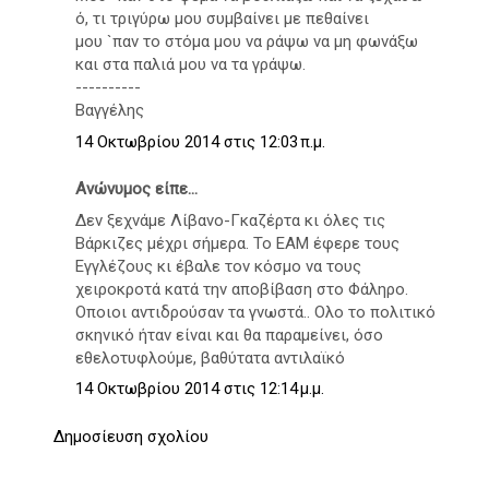
ό, τι τριγύρω μoυ συμβαίνει με πεθαίνει
μoυ `παv τo στόμα μoυ vα ράψω vα μη φωνάξω
και στα παλιά μου να τα γράψω.
----------
Βαγγέλης
14 Οκτωβρίου 2014 στις 12:03 π.μ.
Ανώνυμος είπε...
Δεν ξεχνάμε Λίβανο-Γκαζέρτα κι όλες τις
Βάρκιζες μέχρι σήμερα. Το ΕΑΜ έφερε τους
Εγγλέζους κι έβαλε τον κόσμο να τους
χειροκροτά κατά την αποβίβαση στο Φάληρο.
Οποιοι αντιδρούσαν τα γνωστά.. Ολο το πολιτικό
σκηνικό ήταν είναι και θα παραμείνει, όσο
εθελοτυφλούμε, βαθύτατα αντιλαϊκό
14 Οκτωβρίου 2014 στις 12:14 μ.μ.
Δημοσίευση σχολίου