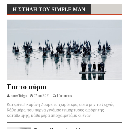
Η ΣΤΗΛΗ ΤΟΥ SIMPLE MAN
Για το αύριο
στον Τοίχο -
07 Jan 2021 -
1 Comments
Κατερίνα Γκαράνη Ζούμε το χειρότερο, αυτό μην το ξεχνάς.
Κάθε μέρα που περνά γινόμαστε μάρτυρες αφόρητης
κατάθλιψης, κάθε μέρα αποχαιρετάμε κι έναν...