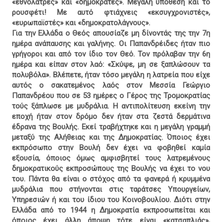
«εθνολάτρες» και «δημοκράτες». Μεγάλη υπόθεση και το
ρουσφέτι! Με αυτό φτιάχνεις «εκσυγχρονιστές»,
«ευρωπαϊστές» και «δημοκρατολάγνους».
Για την Ελλάδα ο Θεός απουσίαζε μη δίνοντάς της την 7η
ημέρα ανάπαυσης και γαλήνης. Οι Παπανδρέιδες ήταν πιο
γρήγοροι και από τον ίδιο τον Θεό. Τον πρόλαβαν την 6η
ημέρα και είπαν στον λαό: «Σκύψε, μη σε ξαπλώσουν τα
πολυβόλα». Βλέπετε, ήταν τόσο μεγάλη η λατρεία που είχε
αυτός ο σακατεμένος λαός στον Μεσσία Γεώργιο
Παπανδρέου που σε 53 ημέρες ο Γέρος της Τρομοκρατίας
τούς ξάπλωσε με μυδράλια. Η αντιπολίτευση εκείνη την
εποχή ήταν στον δρόμο δεν ήταν στα ζεστά δερμάτινα
έδρανα της Βουλής. Εκεί τραβήχτηκε και η μεγάλη γραμμή
μεταξύ της Αλήθειας και της Δημοκρατίας. Όποιος έχει
εκπρόσωπο στην Βουλή δεν έχει να φοβηθεί καμία
εξουσία, όποιος όμως αμφισβητεί τους λατρεμένους
δημοκρατικούς εκπροσώπους της Βουλής να έχει το νου
του. Πάντα θα είναι ο στόχος από τα φανερά ή κρυμμένα
μυδράλια που στήνονται στις ταράτσες Υπουργείων,
Υπηρεσιών ή και του ίδιου του Κοινοβουλίου. Διότι στην
Ελλάδα από το 1944 η Δημοκρατία εκπροσωπείται και
όποιος έχει άλλη άποψη τότε είναι «κατσαπλιάς»,