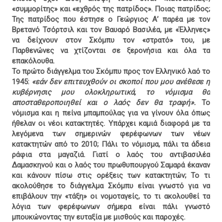
«συμμορίτης» και «εχθρός της πατρίδος». Ποιας πατρίδος;
Της πατρίδος που έστησε ο Γεώργιος Α’ παρέα με τον
Βρετανό Τσόρτσιλ και τον Βαυαρό Βασιλέα, με «Έλληνες»
να δείχνουν στον Σκόμπυ τον «στρατό» του, με
Παρθενώνες να χτίζονται σε ξερονήσια και όλα τα
επακόλουθα.
Το πρώτο διάγγελμα του Σκόμπυ προς τον Ελληνικό λαό το
1945:
«εάν δεν επιτευχθούν οι σκοποί που μου ανέθεσε η
κυβέρνησις μου ολοκληρωτικά, το νόμισμα θα
αποσταθεροποιηθεί και ο λαός δεν θα τραφή».
Το
νόμισμα και η πείνα μπαμπούλας για να γίνουν όλα όπως
ήθελαν οι νέοι κατακτητές. Υπάρχει καμιά διαφορά με τα
λεγόμενα των σημερινών φερέφωνων των νέων
κατακτητών από το 2010; Πάλι το νόμισμα, πάλι τα άδεια
ράφια στα μαγαζιά. Γιατί ο λαός του αντιβασιλέα
Δαμασκηνού και ο λαός του πρωθυπουργού Σαμαρά έκαναν
και κάνουν πίσω στις ορέξεις των κατακτητών; Το τι
ακολούθησε το διάγγελμα Σκόμπυ είναι γνωστό για να
επιβάλουν την «τάξη» οι νομοταγείς, το τι ακολουθεί τα
λόγια των φερέφωνων σήμερα είναι πάλι γνωστό
μπουκώνοντας την ευταξία με μισθούς και παροχές.