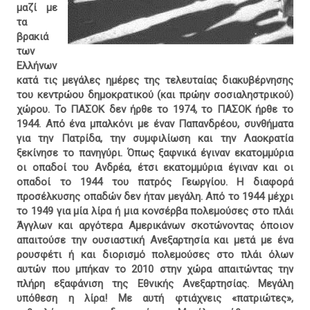
μαζί με
τα
βρακιά
των
Ελλήνων
κατά τις μεγάλες ημέρες της τελευταίας διακυβέρνησης
του κεντρώου δημοκρατικού (και πρώην σοσιαληστρικού)
χώρου. Το ΠΑΣΟΚ δεν ήρθε το 1974, το ΠΑΣΟΚ ήρθε το
1944. Από ένα μπαλκόνι με έναν Παπανδρέου, συνθήματα
για την Πατρίδα, την συμφιλίωση και την Λαοκρατία
ξεκίνησε το πανηγύρι. Όπως ξαφνικά έγιναν εκατομμύρια
οι οπαδοί του Ανδρέα, έτσι εκατομμύρια έγιναν και οι
οπαδοί το 1944 του πατρός Γεωργίου. Η διαφορά
προσέλκυσης οπαδών δεν ήταν μεγάλη. Από το 1944 μέχρι
το 1949 για μία λίρα ή μια κονσέρβα πολεμούσες στο πλάι
Άγγλων και αργότερα Αμερικάνων σκοτώνοντας όποιον
απαιτούσε την ουσιαστική Ανεξαρτησία και μετά με ένα
ρουσφέτι ή και διορισμό πολεμούσες στο πλάι όλων
αυτών που μπήκαν το 2010 στην χώρα απαιτώντας την
πλήρη εξαφάνιση της Εθνικής Ανεξαρτησίας. Μεγάλη
υπόθεση η λίρα! Με αυτή φτιάχνεις «πατριώτες»,