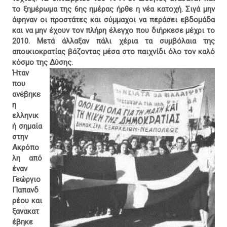
το ξημέρωμα της 6ης ημέρας ήρθε η νέα κατοχή. Σιγά μην
άφηναν οι προστάτες και σύμμαχοι να περάσει εβδομάδα
και να μην έχουν τον πλήρη έλεγχο που διήρκεσε μέχρι το
2010. Μετά άλλαξαν πάλι χέρια τα συμβόλαια της
αποικιοκρατίας βάζοντας μέσα στο παιχνίδι όλο τον καλό
κόσμο της Δύσης.
Ήταν
που
ανέβηκε
η
ελληνικ
ή σημαία
στην
Ακρόπο
λη από
έναν
Γεώργιο
Παπανδ
ρέου και
ξανακατ
έβηκε