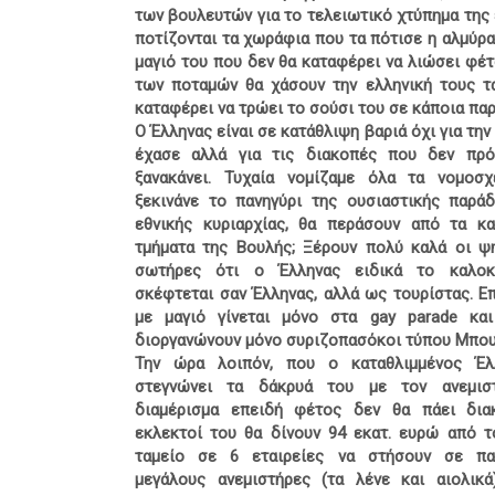
των βουλευτών για το τελειωτικό χτύπημα της ε
ποτίζονται τα χωράφια που τα πότισε η αλμύρα
μαγιό του που δεν θα καταφέρει να λιώσει φέ
των ποταμών θα χάσουν την ελληνική τους τ
καταφέρει να τρώει το σούσι του σε κάποια παρ
Ο Έλληνας είναι σε κατάθλιψη βαριά όχι για τη
έχασε αλλά για τις διακοπές που δεν πρό
ξανακάνει. Τυχαία νομίζαμε όλα τα νομοσ
ξεκινάνε το πανηγύρι της ουσιαστικής παρά
εθνικής κυριαρχίας, θα περάσουν από τα κα
τμήματα της Βουλής; Ξέρουν πολύ καλά οι ψ
σωτήρες ότι ο Έλληνας ειδικά το καλοκα
σκέφτεται σαν Έλληνας, αλλά ως τουρίστας. Ε
με μαγιό γίνεται μόνο στα gay parade κα
διοργανώνουν μόνο συριζοπασόκοι τύπου Μπο
Την ώρα λοιπόν, που ο καταθλιμμένος Έλ
στεγνώνει τα δάκρυά του με τον ανεμισ
διαμέρισμα επειδή φέτος δεν θα πάει δια
εκλεκτοί του θα δίνουν 94 εκατ. ευρώ από τ
ταμείο σε 6 εταιρείες να στήσουν σε πα
μεγάλους ανεμιστήρες (τα λένε και αιολικά