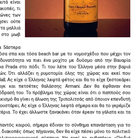
υτά είναι
ακοπές, τι
λώνες των
ήσει ούτε
 τα μαλλιά
ς στο μωβ
α 5άστερα
τόσα σπα και τόσα beach bar με το νομοσχέδιο που μέχρι τον
 δυνατότητα να πιει ένα μοχίτο με δυόσμο από την Βαυαρία
α Prada στο πόδι. Τι του λέτε του Έλληνα μέσα στην βαριά
ών; Ότι αλλάζει η ρυμοτομία όλης της χώρας και εκεί που
ll; Ας είχε ο Έλληνας λεφτά φέτος και θα το είχε ξεστοκάρει
ιγκ και πετσέτες θαλάσσης Armani. Δεν θα έφθαναν ένα
όδρασή του. Το πρόβλημα της χώρας είναι ότι ο παππούς σου
ικισμό θα γίνει η άλωση της Τριπολιτσάς από όποιον επενδυτή
γουστάρει; Ας είχε ο Έλληνας λεφτά σήμερα και θα το γκρέμιζε
έρια. Το έχει άλλωστε ξανακάνει όταν έρεαν τα γάλατα και τα
 παντός καιρού, σήμερα έδιναν το σύνθημα επανάσταση για το
 διακοπές όπως πήγαιναν, δεν θα είχε πέσει μόνο το πολιτικό