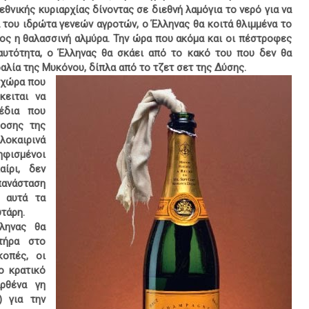
θνικής κυριαρχίας δίνοντας σε διεθνή λαμόγια το νερό για να
 του ιδρώτα γενεών αγροτών, ο Έλληνας θα κοιτά θλιμμένα το
τος η θαλασσινή αλμύρα. Την ώρα που ακόμα και οι πέστροφες
αυτότητα, ο Έλληνας θα σκάει από το κακό του που δεν θα
αλία της Μυκόνου, δίπλα από το τζετ σετ της Δύσης.
ν χώρα που
κειται να
χέδια που
δοσης της
λοκαιρινά
ηφισμένοι
ίρι, δεν
πανάσταση
ι αυτά τα
υτάρη.
ληνας θα
τήρα στο
κοπές, οι
ο κρατικό
ρθένα γη
) για την