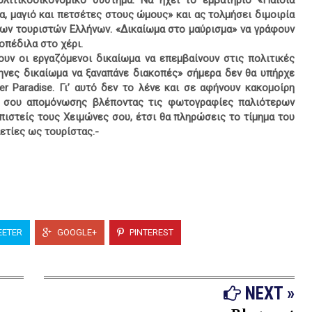
λιτικοοικονομικό σύστημα. Να ηχεί το εμβατήριο «Παιδιά
, μαγιό και πετσέτες στους ώμους» και ας τολμήσει διμοιρία
ων τουριστών Ελλήνων. «Δικαίωμα στο μαύρισμα» να γράφουν
οπέδιλα στο χέρι.
υν οι εργαζόμενοι δικαίωμα να επεμβαίνουν στις πολιτικές
ηνες δικαίωμα να ξαναπάνε διακοπές» σήμερα δεν θα υπήρχε
er Paradise. Γι’ αυτό δεν το λένε και σε αφήνουν κακομοίρη
ής σου απομόνωσης βλέποντας τις φωτογραφίες παλιότερων
πιστείς τους Χειμώνες σου, έτσι θα πληρώσεις το τίμημα του
ετίες ως τουρίστας.-
ETER
GOOGLE+
PINTEREST
NEXT »