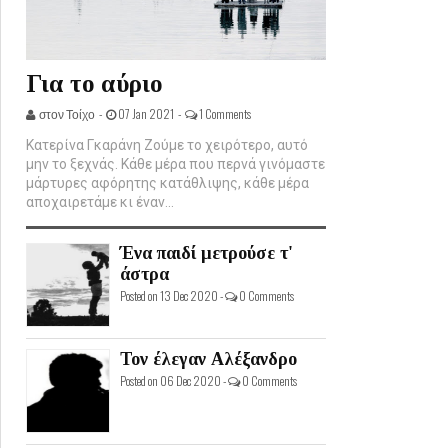
Για το αύριο
στον Τοίχο -
07 Jan 2021 -
1 Comments
Κατερίνα Γκαράνη Ζούμε το χειρότερο, αυτό
μην το ξεχνάς. Κάθε μέρα που περνά γινόμαστε
μάρτυρες αφόρητης κατάθλιψης, κάθε μέρα
αποχαιρετάμε κι έναν...
Ένα παιδί μετρούσε τ'
άστρα
Posted on 13 Dec 2020 -
0 Comments
Τον έλεγαν Αλέξανδρο
Posted on 06 Dec 2020 -
0 Comments