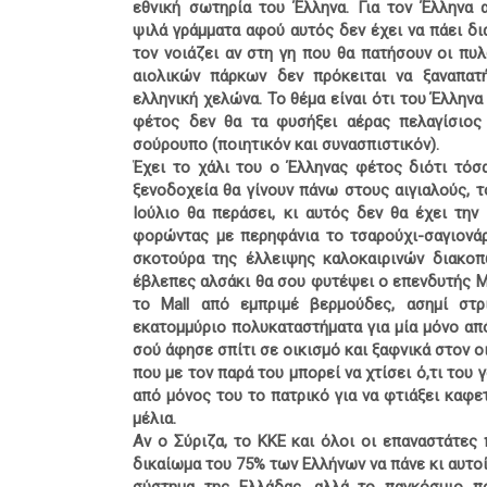
εθνική σωτηρία του Έλληνα. Για τον Έλληνα α
ψιλά γράμματα αφού αυτός δεν έχει να πάει δι
τον νοιάζει αν στη γη που θα πατήσουν οι πυ
αιολικών πάρκων δεν πρόκειται να ξαναπατ
ελληνική χελώνα. Το θέμα είναι ότι του Έλληνα
φέτος δεν θα τα φυσήξει αέρας πελαγίσιο
σούρουπο (ποιητικόν και συνασπιστικόν).
Έχει το χάλι του ο Έλληνας φέτος διότι τόσ
ξενοδοχεία θα γίνουν πάνω στους αιγιαλούς, 
Ιούλιο θα περάσει, κι αυτός δεν θα έχει την
φορώντας με περηφάνια το τσαρούχι-σαγιονάρ
σκοτούρα της έλλειψης καλοκαιρινών διακοπ
έβλεπες αλσάκι θα σου φυτέψει ο επενδυτής Ma
το Mall από εμπριμέ βερμούδες, ασημί στρ
εκατομμύριο πολυκαταστήματα για μία μόνο απ
σού άφησε σπίτι σε οικισμό και ξαφνικά στον ο
που με τον παρά του μπορεί να χτίσει ό,τι του 
από μόνος του το πατρικό για να φτιάξει καφετ
μέλια.
Αν ο Σύριζα, το ΚΚΕ και όλοι οι επαναστάτες
δικαίωμα του 75% των Ελλήνων να πάνε κι αυτοί