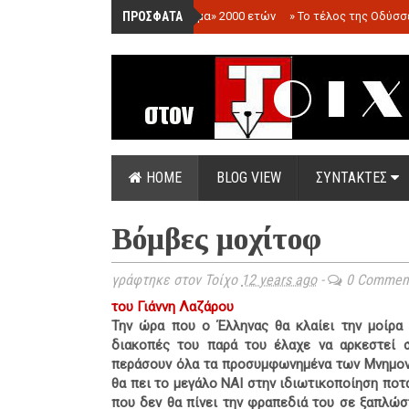
ΠΡΟΣΦΑΤΑ
»
«Ολόγραμμα» 2000 ετών
»
Το τέλος της Οδύσσ
HOME
BLOG VIEW
ΣΥΝΤΑΚΤΕΣ
Βόμβες μοχίτοφ
γράφτηκε στον Τοίχο
12 years ago
-
0 Commen
του Γιάννη Λαζάρου
Την ώρα που ο Έλληνας θα κλαίει την μοίρα
διακοπές του παρά του έλαχε να αρκεστεί σ
περάσουν όλα τα προσυμφωνημένα των Μνημον
θα πει το μεγάλο ΝΑΙ στην ιδιωτικοποίηση ποτ
που δεν θα πίνει την φραπεδιά του σε ξαπλώσ