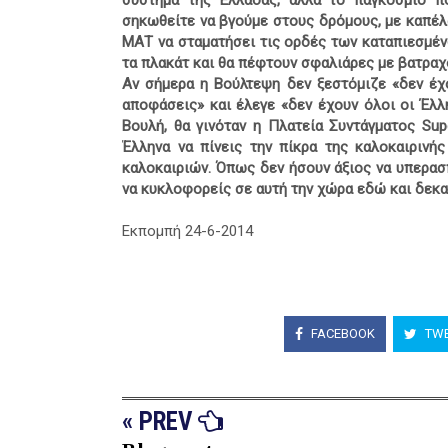
σύστημα της Ελλάδας, αλλά το παγκόσμιο πο
σηκωθείτε να βγούμε στους δρόμους, με καπέλα
ΜΑΤ να σταματήσει τις ορδές των καταπιεσμέν
τα πλακάτ και θα πέφτουν σφαλιάρες με βατραχ
Αν σήμερα η Βούλτεψη δεν ξεστόμιζε «δεν έχο
αποφάσεις» και έλεγε «δεν έχουν όλοι οι Έλλ
Βουλή, θα γινόταν η Πλατεία Συντάγματος Sup
Έλληνα να πίνεις την πίκρα της καλοκαιριν
καλοκαιριών. Όπως δεν ήσουν άξιος να υπερασ
να κυκλοφορείς σε αυτή την χώρα εδώ και δεκα
Εκπομπή 24-6-2014
FACEBOOK
TWE
« PREV