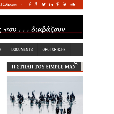
εξάνδρειας
»
Η σφαγή των νηπίων της Σάντας
»
Πώς προέκυψε η Ωραία
Ζ
DOCUMENTS
ΟΡΟΙ ΧΡΗΣΗΣ
Η ΣΤΗΛΗ ΤΟΥ SIMPLE MAN