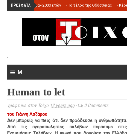
ΠΡΟΣΦΑΤΑ
»
«Ολόγραμμα» 2000 ετών
»
Το τέλος της Οδύσσειας
»
Κέρκωπ
.
≡
M
e
Human to let
n
u
γράφτηκε στον Τοίχο
12 years ago
-
0 Comments
του Γιάννη Λαζάρου
Δεν μπορείς να πεις ότι δεν προόδευσε η ανθρωπότητα.
Από τις αγοραπωλησίες σκλάβων περάσαμε στις
Ενοικιάσεις Σκλάβων. Η φωνή που δονούσε την Ελλάδα