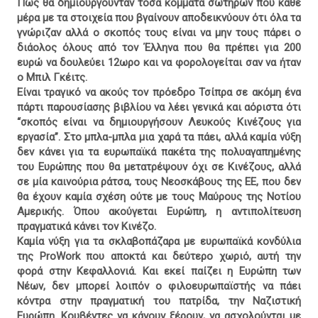
Πώς θα δημιουργούνταν τόσα κόμματα σωτήρων που κάθε
μέρα με τα στοιχεία που βγαίνουν αποδεικνύουν ότι όλα τα
γνώριζαν αλλά ο σκοπός τους είναι να μην τους πάρει ο
διάολος όλους από τον Έλληνα που θα πρέπει για 200
ευρώ να δουλεύει 12ωρο και να φορολογείται σαν να ήταν
ο Μπιλ Γκέιτς.
Είναι τραγικό να ακούς τον πρόεδρο Τσίπρα σε ακόμη ένα
πάρτι παρουσίασης βιβλίου να λέει γενικά και αόριστα ότι
“σκοπός είναι να δημιουργήσουν Λευκούς Κινέζους για
εργασία”. Στο μπλα-μπλα μια χαρά τα πάει, αλλά καμία νύξη
δεν κάνει για τα ευρωπαϊκά πακέτα της πολυαγαπημένης
του Ευρώπης που θα μετατρέψουν όχι σε Κινέζους, αλλά
σε μία καινούρια ράτσα, τους Νεοσκάβους της ΕΕ, που δεν
θα έχουν καμία σχέση ούτε με τους Μαύρους της Νοτίου
Αμερικής. Όπου ακούγεται Ευρώπη, η αντιπολίτευση
πραγματικά κάνει τον Κινέζο.
Καμία νύξη για τα σκλαβοπάζαρα με ευρωπαϊκά κονδύλια
της ProWork που αποκτά και δεύτερο χωριό, αυτή την
φορά στην Κεφαλλονιά. Και εκεί παίζει η Ευρώπη των
Νέων, δεν μπορεί λοιπόν ο φιλοευρωπαϊστής να πάει
κόντρα στην πραγματική του πατρίδα, την Ναζιστική
Ευρώπη. Κουβέντες να κάνουν ξέρουν, να ασχολούνται με