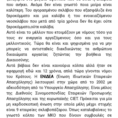
που ανήκει. Ακόμα δεν είναι γνωστό ποια μοίρα είναι
καλύτερη. Του αγορασμένου σκλάβου που εξασφάλιζε ένα
ξεροκόμματο και μια καλύβα ή του ενοικιαζόμενου
νεοσκλάβου που μετά από τρία χρόνια δεν θα έχει ούτε
ξεροκόμματο,ούτε καλύβα;
Αυτό είναι το μέλλον που ετοιμάζουν με νόμους τόσο για
τους εν ενεργεία εργαζόμενους όσο και για τους
μελλοντικούς. Τώρα θα είναι και ψηφισμένα για να μην
μπορείς να αντισταθείς διεκδικώντας τα ανθρώπινα
δικαιώματα εργασίας ζητώντας την βοήθεια της
Δικαιοσύνης.
Αυτά βέβαια δεν είναι καινούρια κόλπα αλλά ήταν σε
εφαρμογή εδώ και 12 χρόνια, απλά τώρα γίνονται νόμοι
του Κράτους. Η
ΕΝΙΔΕΑ
(Ένωση Ιδιωτικών Εταιρειών
Απασχόλησης) λειτουργεί στην χώρα από το 2002 με
αδειοδότηση από το Υπουργείο Απασχόλησης. Είναι μέλος
της Διεθνούς Συνομοσπονδίας Εταιρειών Προσωρινής
Απασχόλησης και της ευρωπαϊκής CIET. Πρόκειται για μία
μη κερδοσκοπική ένωση στην οποία μέλη μέχρι στιγμής
είναι 9 εταιρείες σκλαβοπάζαρου. Όπως καταλαβαίνεις το
γνωστό κόλπο των ΜΚΟ που δίνουν συμβουλές σε