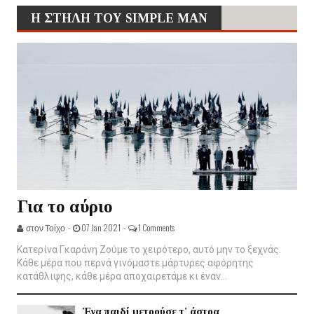
Η ΣΤΗΛΗ ΤΟΥ SIMPLE MAN
Για το αύριο
στον Τοίχο -
07 Jan 2021 -
1 Comments
Κατερίνα Γκαράνη Ζούμε το χειρότερο, αυτό μην το ξεχνάς.
Κάθε μέρα που περνά γινόμαστε μάρτυρες αφόρητης
κατάθλιψης, κάθε μέρα αποχαιρετάμε κι έναν...
Ένα παιδί μετρούσε τ' άστρα