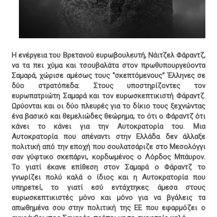
Η ενέργεια του Βρετανού ευρωβουλευτή, Νάιτζελ Φάραντζ,
να τα πει χύμα και τσουβαλάτα στον πρωθυπουργεύοντα
Σαμαρά, χώρισε αμέσως τους “σκεπτόμενους” Έλληνες σε
δύο στρατόπεδα: Στους υποστηρίζοντες τον
ευρωπατριώτη Σαμαρά και τον ευρωσκεπτικιστή Φάραντζ.
Ωρύονται και οι δύο πλευρές για το δίκιο τους ξεχνώντας
ένα βασικό και θεμελιώδες θεώρημα, το ότι ο Φάραντζ ότι
κάνει το κάνει για την Αυτοκρατορία του. Μια
Αυτοκρατορία που απέναντι στην Ελλάδα δεν άλλαξε
πολιτική από την εποχή που σουλατσάριζε στο Μεσολόγγι
σαν γύφτικο σκεπάρνι, κορδωμένος ο Λόρδος Μπάυρον.
Το γιατί έκανε επίθεση στον Σαμαρά ο Φάραντζ το
γνωρίζει πολύ καλά ο ίδιος και η Αυτοκρατορία που
υπηρετεί, το γιατί εσύ εντάχτηκες άμεσα στους
ευρωσκεπτικιστές μόνο και μόνο για να βγάλεις τα
απωθημένα σου στην πολιτική της ΕΕ που εφαρμόζει ο