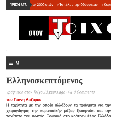
ΠΡΟΣΦΑΤΑ
»
«Ολόγραμμα» 2000 ετών
»
Το τέλος της Οδύσσειας
»
Κέρκωπ
.
≡
M
e
Ελληνοσκεπτόμενος
n
u
γράφτηκε στον Τοίχο
13 years ago
-
0 Comments
του Γιάννη Λαζάρου
Η ταχύτητα με την οποία αλλάζουν τα πράγματα για την
χειραγώγηση της ευρωπαϊκής μάζας ξεπερνάει και την
ταχύτητα του φωτός. Ξαφνικά στο κράτος-μέλος Ελλάδα