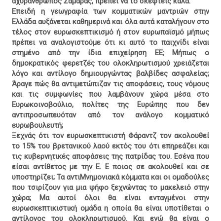
αχυράνθρωπος Σαμαράς, πρέπει να το σκεφτείς καλά.
Επειδή η γεωγραφία των κομματικών μαντριών στην
Ελλάδα αυξάνεται καθημερινά και όλα αυτά καταλήγουν στο
τέλος στον ευρωσκεπτικισμό ή στον ευρωπαϊσμό μήπως
πρέπει να αναλογιστούμε ότι κι αυτό το παιχνίδι είναι
στημένο από την ίδια επιχείρηση ΕΕ; Μήπως ο
δημοκρατικός φερετζές του ολοκληρωτισμού χρειάζεται
λόγο και αντίλογο δημιουργώντας βαλβίδες ασφαλείας;
Άραγε πώς θα αντιμετώπιζαν τις αποφάσεις, τους νόμους
και τις συμφωνίες που λαμβάνουν χώρα μέσα στο
Ευρωκοινοβούλιο, πολίτες της Ευρώπης που δεν
αντιπροσωπευόταν από τον ανάλογο κομματικό
ευρωβουλευτή;
Ξεχνάς ότι τον ευρωσκεπτικιστή Φάραντζ τον ακολουθεί
το 15% του βρετανικού λαού εκτός του ότι επηρεάζει και
τις κυβερνητικές αποφάσεις της πατρίδας του. Εσένα που
είσαι αντίθετος με την Ε. Ε ποιος σε ακολουθεί και σε
υποστηρίζει; Τα αντιΜνημονιακά κόμματα και οι ομαδούλες
που τσιρίζουν για μια ψήφο ξεχνώντας το μακελειό στην
χώρα; Μα αυτοί όλοι θα είναι ενταγμένοι στην
ευρωσκεπτικιστική ομάδα η οποία θα είναι υποτίθεται ο
αντίλογος του ολοκληρωτισμού. Και ενώ θα είναι ο