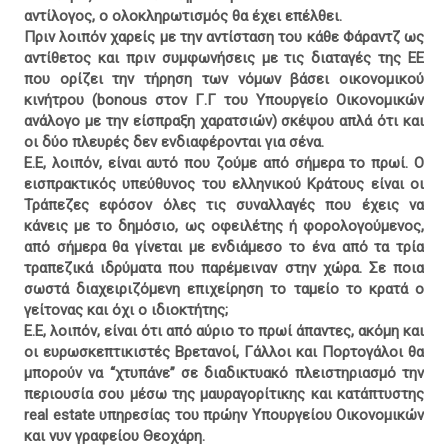
αντίλογος, ο ολοκληρωτισμός θα έχει επέλθει.
Πριν λοιπόν χαρείς με την αντίσταση του κάθε Φάραντζ ως
αντίθετος και πριν συμφωνήσεις με τις διαταγές της ΕΕ
που ορίζει την τήρηση των νόμων βάσει οικονομικού
κινήτρου (bonous στον Γ.Γ του Υπουργείο Οικονομικών
ανάλογο με την είσπραξη χαρατσιών) σκέψου απλά ότι και
οι δύο πλευρές δεν ενδιαφέρονται για σένα.
Ε.Ε, λοιπόν, είναι αυτό που ζούμε από σήμερα το πρωί. Ο
εισπρακτικός υπεύθυνος του ελληνικού Κράτους είναι οι
Τράπεζες εφόσον όλες τις συναλλαγές που έχεις να
κάνεις με το δημόσιο, ως οφειλέτης ή φορολογούμενος,
από σήμερα θα γίνεται με ενδιάμεσο το ένα από τα τρία
τραπεζικά ιδρύματα που παρέμειναν στην χώρα. Σε ποια
σωστά διαχειριζόμενη επιχείρηση το ταμείο το κρατά ο
γείτονας και όχι ο ιδιοκτήτης;
Ε.Ε, λοιπόν, είναι ότι από αύριο το πρωί άπαντες, ακόμη και
οι ευρωσκεπτικιστές Βρετανοί, Γάλλοι και Πορτογάλοι θα
μπορούν να “χτυπάνε” σε διαδικτυακό πλειστηριασμό την
περιουσία σου μέσω της μαυραγορίτικης και κατάπτυστης
real estate υπηρεσίας του πρώην Υπουργείου Οικονομικών
και νυν γραφείου Θεοχάρη.