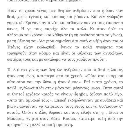
του Κρόνου, λέει στο «Έργα και Ημέραι».
Ήταν το χρυσό γένος των θνητών ανθρώπων που ζούσαν σαν
θεοί, χωρίς έγνοιες και κόπους και βάσανα. Και δεν γνώριζαν
γηρατειά. Έμεναν πάντα νέοι και πέθαιναν σαν να τους έπαιρνε ο
ύπνος. Η γη τους παρείχε όλα τα καλά. Κι όταν ήρθε το
πλήρωμα του χρόνου και χάθηκαν (η γη σκέπασε αυτό το γένος),
με τη θέληση του Δία (που σημαίνει ό,τι αυτό συνέβη όταν πια οι
Τιτάνες είχαν εκδιωχθεί), έγιναν τα καλά πνεύματα που
τριγυρνούν στον κόσμο και είναι οι φύλακες των ανθρώπων,
σωτήρες τους και με δικαίωμα να τους χαρίζουν πλούτη.
Το δεύτερο γένος των θνητών ανθρώπων που οι θεοί έπλασαν,
ήταν ασημένιο, κατώτερο από το χρυσό. «Ούτε στου κορμιού
ούτε στου νου την δύναμη ήταν όμοιο». Επί εκατό χρόνια, το
παιδί μεγάλωνε πλάι στην μάνα του μένοντας μωρό. Όταν αυτοί
οι θνητοί ερχόταν καιρός να γίνουν έφηβοι, ζούσαν πολύ λίγο.
«Από την αμυαλιά τους». Επειδή εκδηλώνονταν με αυθάδεια και
βία κι αρνιόνταν να λατρέψουν τους θεούς και να θυσιάσουν σ’
αυτούς. Οπότε ο Δίας θύμωσε και τους έθαψε στη γη. Είναι οι
Μάκαρες, θνητοί στον Κάτω Κόσμο, κατώτερη τάξη από την
προηγούμενη αλλά κι αυτή τιμημένη.