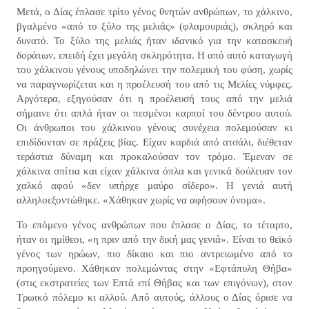
Μετά, ο Δίας έπλασε τρίτο γένος θνητών ανθρώπων, το χάλκινο,
βγαλμένο «από το ξύλο της μελιάς» (φλαμουριάς), σκληρό και
δυνατό. Το ξύλο της μελιάς ήταν ιδανικό για την κατασκευή
δοράτων, επειδή έχει μεγάλη σκληρότητα. Η από αυτό καταγωγή
του χάλκινου γένους υποδηλώνει την πολεμική του φύση, χωρίς
να παραγνωρίζεται και η προέλευσή του από τις Μελίες νύμφες.
Αργότερα, εξηγούσαν ότι η προέλευσή τους από την μελιά
σήμαινε ότι απλά ήταν οι πεσμένοι καρποί του δέντρου αυτού.
Οι άνθρωποι του χάλκινου γένους συνέχεια πολεμούσαν κι
επιδίδονταν σε πράξεις βίας. Είχαν καρδιά από ατσάλι, διέθεταν
τεράστια δύναμη και προκαλούσαν τον τρόμο. Έμεναν σε
χάλκινα σπίτια και είχαν χάλκινα όπλα και γενικά δούλευαν τον
χαλκό αφού «δεν υπήρχε μαύρο σίδερο». Η γενιά αυτή
αλληλοεξοντώθηκε. «Χάθηκαν χωρίς να αφήσουν όνομα».
Το επόμενο γένος ανθρώπων που έπλασε ο Δίας, το τέταρτο,
ήταν οι ημίθεοι, «η πριν από την δική μας γενιά». Είναι το θεϊκό
γένος των ηρώων, πιο δίκαιο και πιο αντρειωμένο από το
προηγούμενο. Χάθηκαν πολεμώντας στην «Εφτάπυλη Θήβα»
(στις εκστρατείες των Επτά επί Θήβας και των επιγόνων), στον
Τρωικό πόλεμο κι αλλού. Από αυτούς, άλλους ο Δίας όρισε να