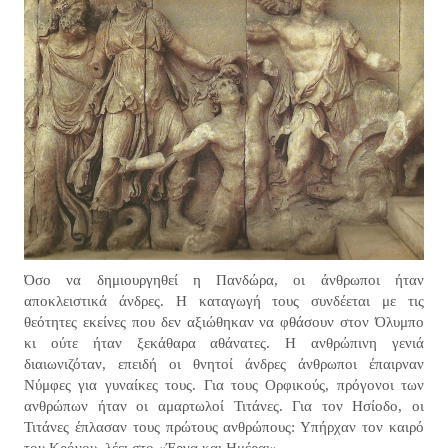
Όσο να δημιουργηθεί η Πανδώρα, οι άνθρωποι ήταν
αποκλειστικά άνδρες. Η καταγωγή τους συνδέεται με τις
θεότητες εκείνες που δεν αξιώθηκαν να φθάσουν στον Όλυμπο
κι ούτε ήταν ξεκάθαρα αθάνατες. Η ανθρώπινη γενιά
διαιωνιζόταν, επειδή οι θνητοί άνδρες άνθρωποι έπαιρναν
Νύμφες για γυναίκες τους. Για τους Ορφικούς, πρόγονοι των
ανθρώπων ήταν οι αμαρτωλοί Τιτάνες. Για τον Ησίοδο, οι
Τιτάνες έπλασαν τους πρώτους ανθρώπους: Υπήρχαν τον καιρό