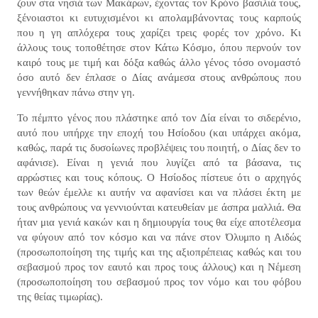
ζουν στα νησιά των Μακάρων, έχοντας τον Κρόνο βασιλιά τους,
ξένοιαστοι κι ευτυχισμένοι κι απολαμβάνοντας τους καρπούς
που η γη απλόχερα τους χαρίζει τρεις φορές τον χρόνο. Κι
άλλους τους τοποθέτησε στον Κάτω Κόσμο, όπου περνούν τον
καιρό τους με τιμή και δόξα καθώς άλλο γένος τόσο ονομαστό
όσο αυτό δεν έπλασε ο Δίας ανάμεσα στους ανθρώπους που
γεννήθηκαν πάνω στην γη.
Το πέμπτο γένος που πλάστηκε από τον Δία είναι το σιδερένιο,
αυτό που υπήρχε την εποχή του Ησίοδου (και υπάρχει ακόμα,
καθώς, παρά τις δυσοίωνες προβλέψεις του ποιητή, ο Δίας δεν το
αφάνισε). Είναι η γενιά που λυγίζει από τα βάσανα, τις
αρρώστιες και τους κόπους. Ο Ησίοδος πίστευε ότι ο αρχηγός
των θεών έμελλε κι αυτήν να αφανίσει και να πλάσει έκτη με
τους ανθρώπους να γεννιούνται κατευθείαν με άσπρα μαλλιά. Θα
ήταν μια γενιά κακών και η δημιουργία τους θα είχε αποτέλεσμα
να φύγουν από τον κόσμο και να πάνε στον Όλυμπο η Αιδώς
(προσωποποίηση της τιμής και της αξιοπρέπειας καθώς και του
σεβασμού προς τον εαυτό και προς τους άλλους) και η Νέμεση
(προσωποποίηση του σεβασμού προς τον νόμο και του φόβου
της θείας τιμωρίας).