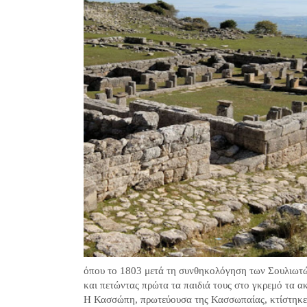
όπου το 1803 μετά τη συνθηκολόγηση των Σουλιωτών
και πετώντας πρώτα τα παιδιά τους στο γκρεμό τα 
Η Κασσώπη, πρωτεύουσα της Κασσωπαίας, κτίστηκε πρ