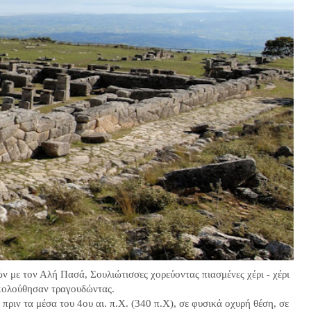
 με τον Αλή Πασά, Σουλιώτισσες χορεύοντας πιασμένες χέρι - χέρι
ακολούθησαν τραγουδώντας.
ιν τα μέσα του 4ου αι. π.Χ. (340 π.Χ), σε φυσικά οχυρή θέση, σε