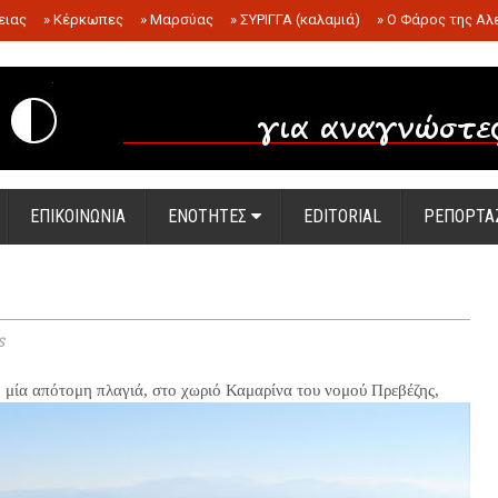
ειας
»
Κέρκωπες
»
Μαρσύας
»
ΣΥΡΙΓΓΑ (καλαμιά)
»
Ο Φάρος της Αλ
.
ΕΠΙΚΟΙΝΩΝΙΑ
ΕΝΟΤΗΤΕΣ
EDITORIAL
ΡΕΠΟΡΤΑ
s
μία απότομη πλαγιά, στο χωριό Καμαρίνα του νομού Πρεβέζης,