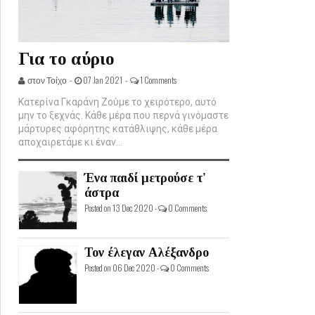
Για το αύριο
στον Τοίχο -
07 Jan 2021 -
1 Comments
Κατερίνα Γκαράνη Ζούμε το χειρότερο, αυτό
μην το ξεχνάς. Κάθε μέρα που περνά γινόμαστε
μάρτυρες αφόρητης κατάθλιψης, κάθε μέρα
αποχαιρετάμε κι έναν...
Ένα παιδί μετρούσε τ'
άστρα
Posted on 13 Dec 2020 -
0 Comments
Τον έλεγαν Αλέξανδρο
Posted on 06 Dec 2020 -
0 Comments