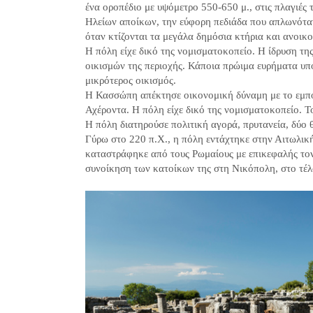
ένα οροπέδιο με υψόμετρο 550-650 μ., στις πλαγιές
Ηλείων αποίκων, την εύφορη πεδιάδα που απλωνόταν 
όταν κτίζονται τα μεγάλα δημόσια κτήρια και ανοικ
Η πόλη είχε δικό της νομισματοκοπείο. Η ίδρυση τ
οικισμών της περιοχής. Κάποια πρώιμα ευρήματα υπ
μικρότερος οικισμός.
Η Κασσώπη απέκτησε οικονομική δύναμη με το εμπόρ
Αχέροντα. Η πόλη είχε δικό της νομισματοκοπείο. Το
Η πόλη διατηρούσε πολιτική αγορά, πρυτανεία, δύο 
Γύρω στο 220 π.Χ., η πόλη εντάχτηκε στην Αιτωλική
καταστράφηκε από τους Ρωμαίους με επικεφαλής τον
συνοίκηση των κατοίκων της στη Νικόπολη, στο τέλ