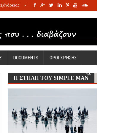
εξάνδρειας
»
Η σφαγή των νηπίων της Σάντας
»
Πώς προέκυψε η Ωραία
Ζ
DOCUMENTS
ΟΡΟΙ ΧΡΗΣΗΣ
Η ΣΤΗΛΗ ΤΟΥ SIMPLE MAN