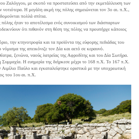
 του Ζαλόγγου, με σκοπό να προστατεύσει από την εκμετάλλευση των
νοτιότερα. Η μεγάλη ακμή της πόλης σημειώνεται τον 3ο αι. π.Χ.,
οδομούνται πολλά σπίτια.
ης πόλης ήταν το αποτέλεσμα ενός συνοικισμού των διάσπαρτων
οδεικνύουν ότι πιθανόν στη θέση της πόλης να προυπήρχε κάποιος
ιο, την κτηνοτροφία και τα προϊόντα της εύφορης πεδιάδας του
 νόμισμα της απεικόνιζε τον Δία και αετό σε κεραυνό.
θέατρα, ξενώνα, ναούς λατρείας της Αφροδίτης και του Δία Σωτήρα.
 Συμμαχία. Η ευημερία της διήρκεσε μέχρι το 168 π.Χ. Το 167 π.Χ.
 Αιμίλιο Παύλο και εγκαταλείφτηκε οριστικά με την υποχρεωτική
ος του 1ου αι. π.Χ.