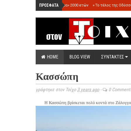
ΠΡΟΣΦΑΤΑ
»
«Ολόγραμμα» 2000 ετών
»
Το τέλος της Οδύσσ
HOME
BLOG VIEW
ΣΥΝΤΑΚΤΕΣ
Κασσώπη
γράφτηκε στον Τοίχο
3 years ago
-
0 Comment
Η Κασσώπη βρίσκεται πολύ κοντά στο Ζάλογγο 