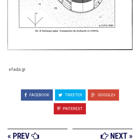
efada.gr
FACEBOOK
TWEETER
GOOGLE+
PINTEREST
« PREV
NEXT »