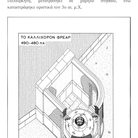
Πολιορκητή, μετατράπηκε σε χαμηλό στηθαίο, ενώ
καταστράφηκε οριστικά τον 3ο αι. μ.Χ.