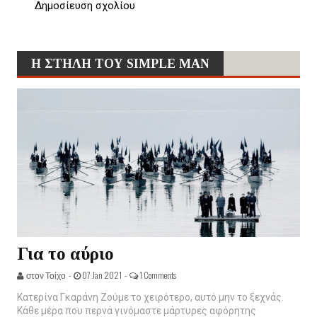
Δημοσίευση σχολίου
Η ΣΤΗΛΗ ΤΟΥ SIMPLE MAN
Για το αύριο
στον Τοίχο -
07 Jan 2021 -
1 Comments
Κατερίνα Γκαράνη Ζούμε το χειρότερο, αυτό μην το ξεχνάς.
Κάθε μέρα που περνά γινόμαστε μάρτυρες αφόρητης