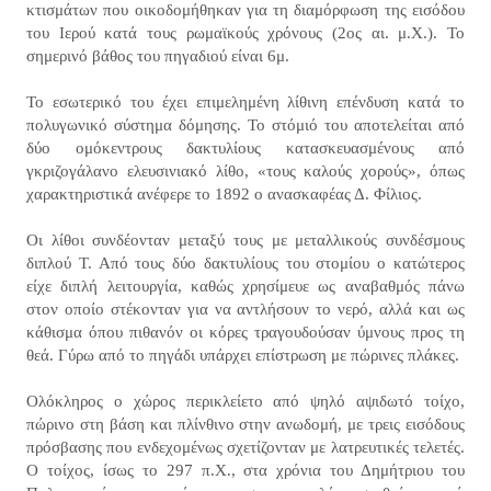
κτισμάτων που οικοδομήθηκαν για τη διαμόρφωση της εισόδου
του Ιερού κατά τους ρωμαϊκούς χρόνους (2ος αι. μ.Χ.). Το
σημερινό βάθος του πηγαδιού είναι 6μ.
Το εσωτερικό του έχει επιμελημένη λίθινη επένδυση κατά το
πολυγωνικό σύστημα δόμησης. Το στόμιό του αποτελείται από
δύο ομόκεντρους δακτυλίους κατασκευασμένους από
γκριζογάλανο ελευσινιακό λίθο, «τους καλούς χορούς», όπως
χαρακτηριστικά ανέφερε το 1892 ο ανασκαφέας Δ. Φίλιος.
Οι λίθοι συνδέονταν μεταξύ τους με μεταλλικούς συνδέσμους
διπλού Τ. Από τους δύο δακτυλίους του στομίου ο κατώτερος
είχε διπλή λειτουργία, καθώς χρησίμευε ως αναβαθμός πάνω
στον οποίο στέκονταν για να αντλήσουν το νερό, αλλά και ως
κάθισμα όπου πιθανόν οι κόρες τραγουδούσαν ύμνους προς τη
θεά. Γύρω από το πηγάδι υπάρχει επίστρωση με πώρινες πλάκες.
Ολόκληρος ο χώρος περικλείετο από ψηλό αψιδωτό τοίχο,
πώρινο στη βάση και πλίνθινο στην ανωδομή, με τρεις εισόδους
πρόσβασης που ενδεχομένως σχετίζονταν με λατρευτικές τελετές.
Ο τοίχος, ίσως το 297 π.Χ., στα χρόνια του Δημήτριου του