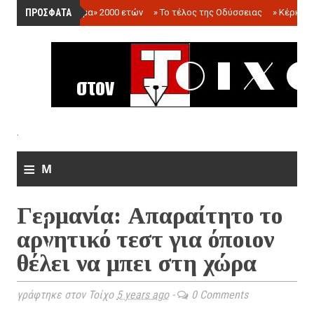
ΠΡΟΣΦΑΤΑ
»
«Ολόγραμμα» 2000 ετών
»
Το τέλος της Οδύσσειας
»
Κέρκωπ
.
≡
M
e
Γερμανία: Απαραίτητο το
n
αρνητικό τεστ για όποιον
u
θέλει να μπει στη χώρα
γράφτηκε στον Τοίχο
5 years ago
-
0 Comments