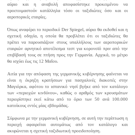
αύριο και η αναβολή αποφασίστηκε προκειμένου να
προετοιμαστούν κατάλληλα τόσο οι ταξιδιώτες όσο και οι
αεροπορικές εταιρίες.
Όπως αναφέρει το περιοδικό Der Spiegel, αύριο θα εκδοθεί και η
σχετική οδηγία, η οποία θα προβλέπει ότι οι ταξιδιώτες θα
πρέπει να παρουσιάζουν στους υπαλλήλους των αεροπορικών
εταιριών αρνητικό αποτέλεσμα τεστ για κορονοϊό πριν από την
επιβίβασή τους σε πτήση προς την Γερμανία. Αρχικά, το μέτρο
θα ισχύει έως τις 12 Μαΐου.
Αιτία για την απόφαση της γερμανικής κυβέρνησης φαίνεται να
είναι η έκρηξη κρατήσεων για πασχαλινές διακοπές στην
Μαγιόρκα, αφότου το ισπανικό νησί βγήκε από τον κατάλογο
των «περιοχών κινδύνου», καθώς ο αριθμός των κρουσμάτων
περιορίστηκε εκεί κάτω από το όριο των 50 ανά 100.000
κατοίκους εντός μίας εβδομάδας.
Σύμφωνα με την γερμανική κυβέρνηση, σε αυτή την περίπτωση η
περιοχή αφαιρείται αυτομάτως από τον κατάλογο και
ακυρώνεται η σχετική ταξιδιωτική προειδοποίηση.