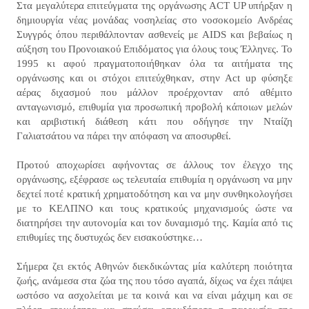
Στα μεγαλύτερα επιτεύγματα της οργάνωσης ACT UP υπήρξαν η
δημιουργία νέας μονάδας νοσηλείας στο νοσοκομείο Ανδρέας
Συγγρός όπου περιθάλπονταν ασθενείς με AIDS και βεβαίως η
αύξηση του Προνοιακού Επιδόματος για όλους τους Έλληνες. Το
1995 κι αφού πραγματοποιήθηκαν όλα τα αιτήματα της
οργάνωσης και οι στόχοι επιτεύχθηκαν, στην Act up φύσηξε
αέρας διχασμού που μάλλον προέρχονταν από αθέμιτο
ανταγωνισμό, επιθυμία για προσωπική προβολή κάποιων μελών
και αριβιστική διάθεση κάτι που οδήγησε την Νταίζη
Γαλιατσάτου να πάρει την απόφαση να αποσυρθεί.
Προτού αποχωρίσει αφήνοντας σε άλλους τον έλεγχο της
οργάνωσης, εξέφρασε ως τελευταία επιθυμία η οργάνωση να μην
δεχτεί ποτέ κρατική χρηματοδότηση και να μην συνθηκολογήσει
με το ΚΕΛΠΝΟ και τους κρατικούς μηχανισμούς ώστε να
διατηρήσει την αυτονομία και τον δυναμισμό της. Καμία από τις
επιθυμίες της δυστυχώς δεν εισακούστηκε…
Σήμερα ζει εκτός Αθηνών διεκδικώντας μία καλύτερη ποιότητα
ζωής, ανάμεσα στα ζώα της που τόσο αγαπά, δίχως να έχει πάψει
ωστόσο να ασχολείται με τα κοινά και να είναι μάχιμη και σε