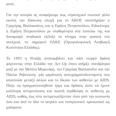
αυτό.
Για την ιστορία ας αναφέρουμε πως στρατηγικό ενωτικό ρόλο
εκείνη την δύσκολη εποχή για το ΑΚΟΕ υποστήριξαν ο
Γρηγόρης Βαλλιανάτος και η Ειρήνη Πετροπούλου. Ειδικότερα,
η Ειρήνη Πετροπούλου με σταθερότητα στα πιστεύω της και
δυναμισμό σταδιακά εξέλιξε το κίνημα στην φυσική του
συνέχεια, το σημερινό ΟΛΚΕ (Ομοφυλοφιλική Λεσβιακή
Κοινότητα Ελλάδας).
Το 1993 η Νταίζη αναλαμβάνει και πάλι ενεργό δράση
φέρνοντας στην Ελλάδα την Act Up όπου υπήρξε συνιδρύτρια
μαζί με την Μελίνα Μερκούρη, τον Γρηγόρη Βαλλιανάτο και την
Πάολα Ρεβενιώτη, μία οργάνωση αυτοχρηματοδοτούμενη που
απαιτούσε μεταξύ άλλων και το δίκαιο των ασθενών με AIDS.
Πίεζε να πραγματοποιηθούν έργα και δράσεις ώστε να έχουν
καλύτερη αντιμετώπιση και σωστή περίθαλψη οι ασθενείς με
AIDS, καθώς έως τότε αντιμετωπίζονταν τόσο από την κοινωνία
όσο και από το ίδιο το ιατρικό και νοσηλευτικό προσωπικό ως
μιάσματα.