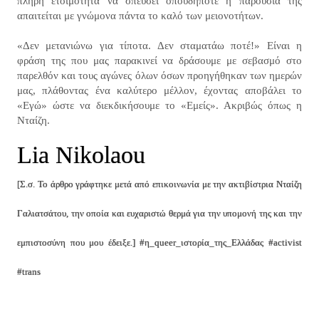
πλήρη ετοιμότητα να σπεύσει οπουδήποτε η παρουσία της
απαιτείται με γνώμονα πάντα το καλό των μειονοτήτων.
«Δεν μετανιώνω για τίποτα. Δεν σταματάω ποτέ!» Είναι η
φράση της που μας παρακινεί να δράσουμε με σεβασμό στο
παρελθόν και τους αγώνες όλων όσων προηγήθηκαν των ημερών
μας, πλάθοντας ένα καλύτερο μέλλον, έχοντας αποβάλει το
«Εγώ» ώστε να διεκδικήσουμε το «Εμείς». Ακριβώς όπως η
Νταίζη.
Lia Nikolaou
[Σ.σ. Το άρθρο γράφτηκε μετά από επικοινωνία με την ακτιβίστρια Νταίζη
Γαλιατσάτου, την οποία και ευχαριστώ θερμά για την υπομονή της και την
εμπιστοσύνη που μου έδειξε.] #η_queer_ιστορία_της_Ελλάδας #activist
#trans