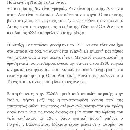
Ποια είναι η Νταίζη Γαλιατσάτου;
«Ο ακτιβιστής δεν είναι γραφιάς. Δεν είναι αριβιστής. Δεν είναι
σταρ. Δεν είναι πολιτικός. Δεν κάνει τον αρχηγό. Ο ακτιβιστής
βάζει στόχους, δρα, αγωνίζεται μέχρι να πεθάνει στην αφάνεια.
Αυτός είναι ο πραγματικός ακτιβιστής. Όλα τα άλλα δεν είναι
ακτιβισμός αλλά πασαρέλα γ’ κατηγορίας.»
Η Νταίζη Γαλιατσάτου γεννήθηκε το 1951 κι από τότε δεν έχει
σταματήσει να δρα, να αγωνίζεται ενεργά, με επιμονή και πάθος
για τα δικαιώματα των μειονοτήτων. Με κοινό παρονομαστή τη
δράση κατά του ρατσισμού, ένωσε την δεκαετία του 1980 τα γκέι
κινήματα, ενώ φρόντισε ώστε να υπάρξει σωστή ενημέρωση και
ευαισθητοποίηση της Ομοφυλοφιλικής Κοινότητας απέναντι στα
Τρανς άτομα, όντας και η ίδια τρανς άνδρας.
Επιστρέφοντας στην Ελλάδα μετά από σπουδές ιατρικής στην
Ιταλία, φέρνει μαζί της εμπεριστατωμένη γνώση περί της
ταυτότητας φύλου των τρανς ατόμων ενώ συστήνεται για πρώτη
φορά και η ίδια ως τρανς άνδρας σε μία άτυπη συνεδρίαση του
γκέι κινήματος το 1984, όπου ηγετική μορφή υπήρξε ο
Γρηγόρης Βαλλιανάτος. Μάλιστα έχουν μείνει στην ιστορία του