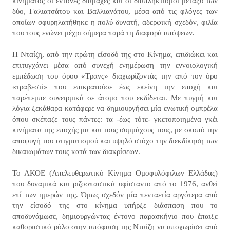
κινήματος οι έντονες διαμάχες και οι διαπληκτισμοί μεταξύ των
δύο, Γαλιατσάτου και Βαλλιανάτου, μέσα από τις φλόγες των
οποίων σφυρηλατήθηκε η πολύ δυνατή, αδερφική σχεδόν, φιλία
που τους ενώνει μέχρι σήμερα παρά τη διαφορά απόψεων.
Η Νταίζη, από την πρώτη είσοδό της στο Κίνημα, επιδιώκει και
επιτυγχάνει μέσα από συνεχή ενημέρωση την εννοιολογική
εμπέδωση του όρου «Τρανς» διαχωρίζοντάς την από τον όρο
«τραβεστί» που επικρατούσε έως εκείνη την εποχή και
παρέπεμπε συνειρμικά σε άτομο που εκδίδεται. Με πυγμή και
λόγια ξεκάθαρα κατάφερε να δημιουργήσει μία ενωτική ομπρέλα
όπου σκέπαζε τους πάντες: τα -έως τότε- γκετοποιημένα γκέι
κινήματα της εποχής μα και τους συμμάχους τους, με σκοπό την
αποφυγή του στιγματισμού και υψηλό στόχο την διεκδίκηση των
δικαιωμάτων τους κατά των διακρίσεων.
Το ΑΚΟΕ (Απελευθερωτικό Κίνημα Ομοφυλόφιλων Ελλάδας)
που δυναμικά και ριζοσπαστικά υφίσταντο από το 1976, ανθεί
επί των ημερών της. Όμως σχεδόν μία πενταετία αργότερα από
την είσοδό της στο κίνημα υπήρξε διάσπαση που το
αποδυνάμωσε, δημιουργώντας έντονο παρασκήνιο που έπαιξε
καθοριστικό ρόλο στην απόφαση της Νταίζη να αποχωρίσει από