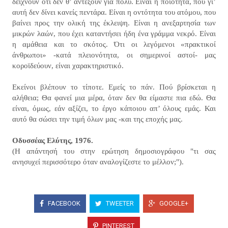
δείχνουν ότι δεν θ’ αντέξουν για πολύ. Είναι η ποιότητα, που γι’
αυτή δεν δίνει κανείς πεντάρα. Είναι η οντότητα του ατόμου, που
βαίνει προς την ολική της έκλειψη. Είναι η ανεξαρτησία των
μικρών λαών, που έχει καταντήσει ήδη ένα γράμμα νεκρό. Είναι
η αμάθεια και το σκότος. Ότι οι λεγόμενοι «πρακτικοί
άνθρωποι» -κατά πλειονότητα, οι σημερινοί αστοί- μας
κοροϊδεύουν, είναι χαρακτηριστικό.
Εκείνοι βλέπουν το τίποτε. Εμείς το πάν. Πού βρίσκεται η
αλήθεια; Θα φανεί μια μέρα, όταν δεν θα είμαστε πια εδώ. Θα
είναι, όμως, εάν αξίζει, το έργο κάποιου απ’ όλους εμάς. Και
αυτό θα σώσει την τιμή όλων μας -και της εποχής μας.
Οδυσσέας Ελύτης, 1976.
(Η απάντησή του στην ερώτηση δημοσιογράφου "τι σας
ανησυχεί περισσότερο όταν αναλογίζεστε το μέλλον;").
FACEBOOK
TWEETER
GOOGLE+
PINTEREST