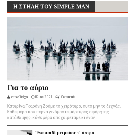
Η ΣΤΗΛΗ ΤΟΥ SIMPLE MAN
Για το αύριο
στον Τοίχο -
07 Jan 2021 -
1 Comments
Κατερίνα Γκαράνη Ζούμε το χειρότερο, αυτό μην το ξεχνάς.
Κάθε μέρα που περνά γινόμαστε μάρτυρες αφόρητης
κατάθλιψης, κάθε μέρα αποχαιρετάμε κι έναν...
Ένα παιδί μετρούσε τ' άστρα