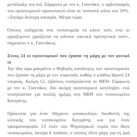
μετάλλαξη του ιού. Σύμφωνα με τον κ. Γιαννάκο, ο εμβολιασμός
του υγειονομικού προσωπικού είναι σε ποσοστό κάτω του 50%.
«Ζητάμε δεύτερη ευκαιρία. Μέτρα τώρα.
Όποιος εισέρχεται στα νοσοκομεία να κάνει τεστ, ενώ οι
εργαζόμενοι χρειάζεται να κάνουν τακτικά προληπτικά τεστ»,
σημειώνει ο κ. Γιαννάκος.
Στους 24 οι υγειονομικοί που έχασαν τη μάχη με τον φονικό
ιό
Την ίδια ώρα μακραίνει ο θλιβερός κατάλογος των υγειονομικών
που έχασαν τη μάχη με τον κοροναϊό, καθώς ο κλάδος θρηνεί 24
νεκρούς. Ακόμη 12, εξάλλου, νοσηλεύονται σε ΜΕΘ. Σύμφωνα
με τον κ. Γιαννάκο, δύο ακόμη υγειονομικοί κατέληξαν, ενώ
νοσηλευόταν για πολλές ημέρες στη ΜΕΘ του νοσοκομείου
Κατερίνης.
Πρόκειται για έναν 60χρονο γυναικολόγο, διευθυντή της
κλινικής του νοσοκομείου Κατερίνης και για έναν
τραυματιοφορέα 53 ετών του Ψυχιατρικού τομέα του ίδιου
νοσοκομείου, πατέρα 4 παιδιών, ο οποίος έδινε μάχη για τη ζωή