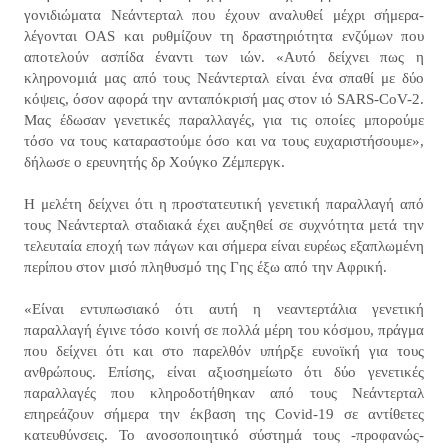
γονιδιώματα Νεάντερταλ που έχουν αναλυθεί μέχρι σήμερα-
λέγονται OAS και ρυθμίζουν τη δραστηριότητα ενζύμων που
αποτελούν ασπίδα έναντι των ιών. «Αυτό δείχνει πως η
κληρονομιά μας από τους Νεάντερταλ είναι ένα σπαθί με δύο
κόψεις, όσον αφορά την ανταπόκρισή μας στον ιό SARS-CoV-2.
Μας έδωσαν γενετικές παραλλαγές, για τις οποίες μπορούμε
τόσο να τους καταραστούμε όσο και να τους ευχαριστήσουμε»,
δήλωσε ο ερευνητής δρ Χούγκο Ζέμπεργκ.
Η μελέτη δείχνει ότι η προστατευτική γενετική παραλλαγή από
τους Νεάντερταλ σταδιακά έχει αυξηθεί σε συχνότητα μετά την
τελευταία εποχή των πάγων και σήμερα είναι ευρέως εξαπλωμένη
περίπου στον μισό πληθυσμό της Γης έξω από την Αφρική.
«Είναι εντυπωσιακό ότι αυτή η νεαντερτάλια γενετική
παραλλαγή έγινε τόσο κοινή σε πολλά μέρη του κόσμου, πράγμα
που δείχνει ότι και στο παρελθόν υπήρξε ευνοϊκή για τους
ανθρώπους. Επίσης, είναι αξιοσημείωτο ότι δύο γενετικές
παραλλαγές που κληροδοτήθηκαν από τους Νεάντερταλ
επηρεάζουν σήμερα την έκβαση της Covid-19 σε αντίθετες
κατευθύνσεις. Το ανοσοποιητικό σύστημά τους -προφανώς-