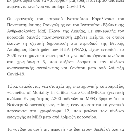
κληρονομηθεί από τα «ξαδέρφια» μας τους Νεάντερταλ αποτελεί
παράγοντα κινδύνου για σοβαρή Covid-19.
Οι ερευνητές του ιατρικού Ινστιτούτου Καρολίνσκα του
Πανεπιστημίου της Στοκχόλμης και του Ινστιτούτου Εξελικτικής
Ανθρωπολογίας Μαξ Πλανκ της Λειψίας, με επικεφαλής τον
κορυφαίο διεθνώς παλαιογενετιστή Σβάντε Πεέμπο, οι οποίοι
έκαναν τη σχετική δημοσίευση στο περιοδικό της Εθνικής
Ακαδημίας Επιστημών των ΗΠΑ (PNAS), είχαν εντοπίσει το
2020 ένα σημαντικό νεαντερτάλιο γενετικό παράγοντα κινδύνου
στο χρωμόσωμα 3, που αυξάνει δραματικά τον κίνδυνο
αναπνευστικής ανεπάρκειας και θανάτου μετά από λοίμωξη
Covid-19.
Τώρα, αναλύοντας νέα στοιχεία της επιστημονικής κοινοπραξίας
«Genetics of Mortality in Critical Care-GenOMICC» (γενετική
ανάλυση θνησιμότητας 2.200 ασθενών σε ΜΕΘ) βρήκαν ότι οι
Νεάντερταλ συνεισέφεραν, επίσης, έναν προστατευτικό γενετικό
παράγοντα στο χρωμόσωμα 12, που μειώνει τον κίνδυνο
εισαγωγής σε ΜΕΘ μετά από λοίμωξη κορονοϊού.
Τα γονίδια σε αυτή την περιοχή -τα ίδια έχουν βρεθεί σε όλα τα