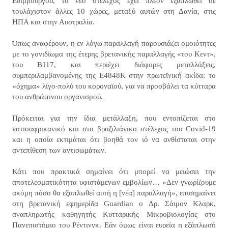
Εδιμβούργου, το νέο στέλεχος έχει πλέον εξαπλωθεί σε
τουλάχιστον άλλες 10 χώρες, μεταξύ αυτών στη Δανία, στις
ΗΠΑ και στην Αυστραλία.
Όπως αναφέρουν, η εν λόγω παραλλαγή παρουσιάζει ομοιότητες
με το γονιδίωμα της έτερης βρετανικής παραλλαγής «του Κεντ»,
του B117, και περιέχει διάφορες μεταλλάξεις,
συμπεριλαμβανομένης της Ε4848Κ στην πρωτεϊνική ακίδα: το
«όχημα» λίγο-πολύ του κοροναϊού, για να προσβάλει τα κύτταρα
του ανθρώπινου οργανισμού.
Πρόκειται για την ίδια μετάλλαξη, που εντοπίζεται στο
νοτιοαφρικανικό και στο βραζιλιάνικο στέλεχος του Covid-19
και η οποία εκτιμάται ότι βοηθά τον ιό να ανθίσταται στην
αντεπίθεση των αντισωμάτων.
Κάτι που πρακτικά σημαίνει ότι μπορεί να μειώσει την
αποτελεσματικότητα υφιστάμενων εμβολίων… «Δεν γνωρίζουμε
ακόμη πόσο θα εξαπλωθεί αυτή η [νέα] παραλλαγή», επισημαίνει
στη βρετανική εφημερίδα Guardian o Δρ. Σάιμον Κλαρκ,
αναπληρωτής καθηγητής Κυτταρικής Μικροβιολογίας στο
Πανεπιστήμιο του Ρέντινγκ. Εάν όμως είναι ευρεία η εξάπλωσή