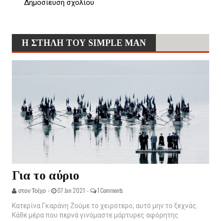
Δημοσίευση σχολίου
Η ΣΤΗΛΗ ΤΟΥ SIMPLE MAN
Για το αύριο
στον Τοίχο -
07 Jan 2021 -
1 Comments
Κατερίνα Γκαράνη Ζούμε το χειρότερο, αυτό μην το ξεχνάς.
Κάθε μέρα που περνά γινόμαστε μάρτυρες αφόρητης