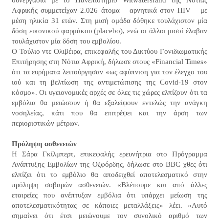
συνεργασία με το Πανεπιστήμιο Witwatersrand της Νότιας
Αφρικής συμμετείχαν 2.026 άτομα – αρνητικά στον HIV – με
μέση ηλικία 31 ετών. Στη μισή ομάδα δόθηκε τουλάχιστον μία
δόση εικονικού φαρμάκου (placebo), ενώ οι άλλοι μισοί έλαβαν
τουλάχιστον μία δόση του εμβολίου.
Ο Τούλιο ντε Ολιβέιρα, επικεφαλής του Δικτύου Γονιδιωματικής
Επιτήρησης στη Νότια Αφρική, δήλωσε στους «Financial Times»
ότι τα ευρήματα λειτούργησαν «ως αφύπνιση για τον έλεγχο του
ιού και τη βελτίωση της αντιμετώπισης της Covid-19 στον
κόσμο». Οι υγειονομικές αρχές σε όλες τις χώρες ελπίζουν ότι τα
εμβόλια θα μειώσουν ή θα εξαλείψουν εντελώς την ανάγκη
νοσηλείας, κάτι που θα επιτρέψει και την άρση των
περιοριστικών μέτρων.
Πρόληψη ασθενειών
Η Σάρα Γκίλμπερτ, επικεφαλής ερευνήτρια στο Πρόγραμμα
Ανάπτυξης Εμβολίων της Οξφόρδης, δήλωσε στο BBC χθες ότι
ελπίζει ότι το εμβόλιο θα αποδειχθεί αποτελεσματικό στην
πρόληψη σοβαρών ασθενειών. «Βλέπουμε και από άλλες
εταιρείες που ανέπτυξαν εμβόλια ότι υπάρχει μείωση της
αποτελεσματικότητας σε κάποιες μεταλλάξεις» λέει. «Αυτό
σημαίνει ότι έτσι μειώνουμε τον συνολικό αριθμό των