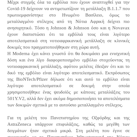
Μέχρι στιγμής όλα τα εμβόλια που έχουν αναπτυχθεί για την
Covid-19 δείχνουν να αντιμετωπίζουν τη μετάλλαξη Β.1.1.7 που
πρωτοεμφανίστηκε στο Ηνωμένο Βασίλειο, όμως το
μεταλλαγμένο στέλεχος από τη Νότια Αφρική δείχνει πιο
ανησυχητικό. Tόσο η Johnson & Johnson όσο και η Novavax
έχουν διαπιστώσει ότι τα εμβόλιά τους είναι λιγότερο
αποτελεσματικά στη νοτιοαφρικανική μετάλλαξη σε κλινικές
δοκιμές που πραγματοποιήθηκαν στη χώρα αυτή.
Η Moderna έχει κάνει γνωστό ότι θα δοκιμάσει μια ενισχυτική
δόση και ένα λίγο διαφοροποιημένο εμβόλιο στοχεύοντας τη
νοτιοαφρικανική μετάλλαξη, αφότου μελέτες έδειξαν ότι και το
δικό της εμβόλιο είναι λιγότερο αποτελεσματικό. Εκπρόσωπος
της BioNTech/Pfizer δήλωσε ότι και αυτό το εμβόλιο είναι
λιγότερο αποτελεσματικό σε δοκιμή στην οποία
χρησιμοποιήθηκε ένας ψευδοϊός με κάποιες μεταλλάξεις του
501Υ.V2, αλλά δεν έχει ακόμα δημοσιοποιήσει τα αποτελέσματα
των δοκιμών σχετικά με το αυτούσιο μεταλλαγμένο στέλεχος.
Για τη μελέτη του Πανεπιστημίου της Οξφόρδης και της
AstraZeneca υπάρχουν επιφυλάξεις, καθώς τα μεγέθη των
δειγμάτων ήταν σχετικά μικρά. Στη μελέτη που έγινε σε