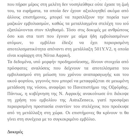
που πήραν μέρος στη μελέτη δεν νοσηλεύθηκε ούτε έχασε τη ζωή
του, τα ευρήματα, τα οποία δεν έχουν αξιολογηθεί ακόμα από
άλλους επιστήμονες, μπορεί να περιπλέξουν την πορεία των
μαζικών εμβολιασμών, καθώς τα μεταλλαγμένα στελέχη του ιού
εξαπλώνονται στον πληθυσμό. Τόσο στις δοκιμές με ανθρώπους
όσο και στα τεστ που έγιναν με αίμα ήδη εμβολιασμένων
ατόμων, το εμβόλιο έδειξε να έχει περιορισμένη
αποτελεσματικότητα απέναντι στη μετάλλαξη 501Υ.V2, η οποία
είναι κυρίαρχη στη Νότια Αφρική.
Τα δεδομένα, υπό μορφήν προδημοσίευσης, δίνουν στοιχεία από
πρόσφατες αναλύσεις που δείχνουν τα αποτελέσματα του
εμβολιασμού στη μείωση του χρόνου αναπαραγωγής και του
ιικού φορτίου, γεγονός που μπορεί να μεταφράζεται σε μειωμένη
μετάδοση της νόσου, αναφέρει το Πανεπιστήμιο της Οξφόρδης.
Πάντως, η κυβέρνηση της Ν. Αφρικής ανακοίνωσε ότι διέκοψε
τη χρήση του εμβολίου της AstraZeneca, γιατί προσφέρει
περιορισμένη προστασία εναντίον του στελέχους που προέκυψε
από τη μετάλλαξη στη χώρα. Οι επιστήμονες θα κρίνουν τι θα
γίνει στη συνέχεια με το συγκεκριμένο εμβόλιο.
Δοκιμές