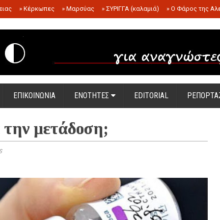
ειας
»
Κέρκωπες
»
Μαρσύας
»
ΣΥΡΙΓΓΑ (καλαμιά)
»
Ο Φάρος της Αλ
.
ΕΠΙΚΟΙΝΩΝΙΑ
ΕΝΟΤΗΤΕΣ
EDITORIAL
ΡΕΠΟΡΤΑ
 την μετάδοση;
s