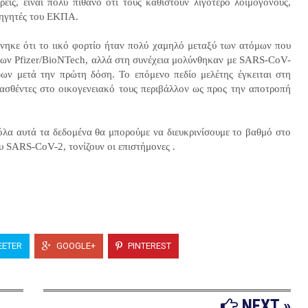
είς, είναι πολύ πιθανό ότι τους καθιστούν λιγότερο λοιμογόνους,
αθηγητές του ΕΚΠΑ.
ηκε ότι το ιικό φορτίο ήταν πολύ χαμηλό μεταξύ των ατόμων που
των Pfizer/BioNTech, αλλά στη συνέχεια μολύνθηκαν με SARS-CoV-
ων μετά την πρώτη δόση. Το επόμενο πεδίο μελέτης έγκειται στη
ιασθέντες στο οικογενειακό τους περιβάλλον ως προς την αποτροπή
όλα αυτά τα δεδομένα θα μπορούμε να διευκρινίσουμε το βαθμό στο
υ SARS-CoV-2, τονίζουν οι επιστήμονες .
ETER
GOOGLE+
PINTEREST
NEXT »