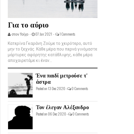
Για το αύριο
στον Τοίχο -
07 Jan 2021 -
1 Comments
Κατερίνα Γκαράνη Ζούμε το χειρότερο, αυτό
μην το ξεχνάς. Κάθε μέρα που περνά γινόμαστε
μάρτυρες αφόρητης κατάθλιψης, κάθε μέρα
αποχαιρετάμε κι έναν...
Ένα παιδί μετρούσε τ'
άστρα
Posted on 13 Dec 2020 -
0 Comments
Τον έλεγαν Αλέξανδρο
Posted on 06 Dec 2020 -
0 Comments