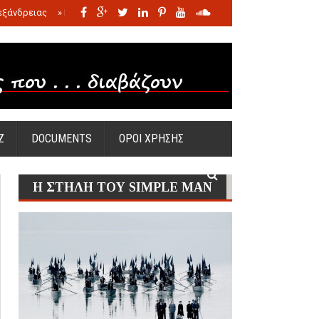
εξάνδρειας
»
Η σφαγή των νηπίων της Σάντας
»
Πώς προέκυψε η Ωραία
Ζ
DOCUMENTS
ΟΡΟΙ ΧΡΗΣΗΣ
Η ΣΤΗΛΗ ΤΟΥ SIMPLE MAN