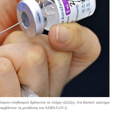
σμιου πληθυσμού βρίσκεται σε πλήρη εξέλιξη, ένα βασικό ερώτημα
προλαμβάνουν τη μετάδοση του SARS-CoV-2.