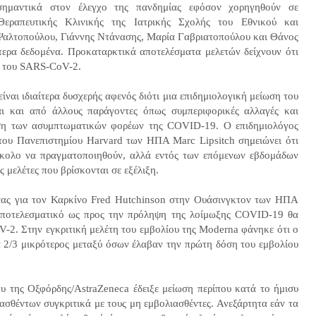
ημαντικά στον έλεγχο της πανδημίας εφόσον χορηγηθούν σε
Θεραπευτικής Κλινικής της Ιατρικής Σχολής του Εθνικού και
αλτοπούλου, Γιάννης Ντάνασης, Μαρία Γαβριατοπούλου και Θάνος
ρα δεδομένα. Προκαταρκτικά αποτελέσματα μελετών δείχνουν ότι
ση του SARS-CoV-2.
ναι ιδιαίτερα δυσχερής αφενός διότι μια επιδημιολογική μείωση του
αι και από άλλους παράγοντες όπως συμπεριφορικές αλλαγές και
υση των ασυμπτωματικών φορέων της COVID-19. Ο επιδημιολόγος
ου Πανεπιστημίου Harvard των ΗΠΑ Marc Lipsitch σημειώνει ότι
 δύσκολο να πραγματοποιηθούν, αλλά εντός των επόμενων εβδομάδων
 μελέτες που βρίσκονται σε εξέλιξη.
νας για τον Καρκίνο Fred Hutchinson στην Ουάσινγκτον των ΗΠΑ
α αποτελεσματικό ως προς την πρόληψη της λοίμωξης COVID-19 θα
-2. Στην εγκριτική μελέτη του εμβολίου της Moderna φάνηκε ότι ο
2/3 μικρότερος μεταξύ όσων έλαβαν την πρώτη δόση του εμβολίου
ου της Οξφόρδης/AstraZeneca έδειξε μείωση περίπου κατά το ήμισυ
σθέντων συγκριτικά με τους μη εμβολιασθέντες. Ανεξάρτητα εάν τα