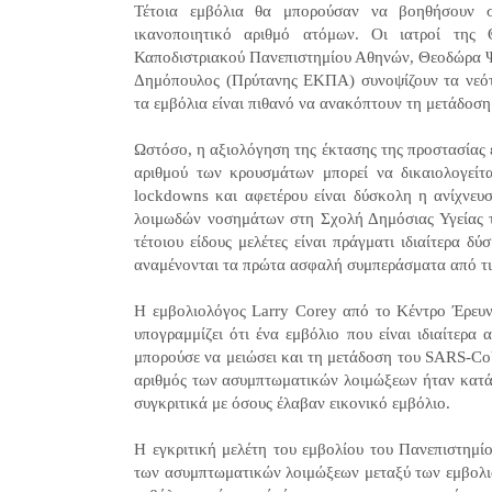
Τέτοια εμβόλια θα μπορούσαν να βοηθήσουν σ
ικανοποιητικό αριθμό ατόμων. Οι ιατροί της 
Καποδιστριακού Πανεπιστημίου Αθηνών, Θεοδώρα Ψ
Δημόπουλος (Πρύτανης ΕΚΠΑ) συνοψίζουν τα νεότε
τα εμβόλια είναι πιθανό να ανακόπτουν τη μετάδο
Ωστόσο, η αξιολόγηση της έκτασης της προστασίας εί
αριθμού των κρουσμάτων μπορεί να δικαιολογείτ
lockdowns και αφετέρου είναι δύσκολη η ανίχνε
λοιμωδών νοσημάτων στη Σχολή Δημόσιας Υγείας τ
τέτοιου είδους μελέτες είναι πράγματι ιδιαίτερα
αναμένονται τα πρώτα ασφαλή συμπεράσματα από τις
Η εμβολιολόγος Larry Corey από το Κέντρο Έρευ
υπογραμμίζει ότι ένα εμβόλιο που είναι ιδιαίτερ
μπορούσε να μειώσει και τη μετάδοση του SARS-CoV
αριθμός των ασυμπτωματικών λοιμώξεων ήταν κατά 
συγκριτικά με όσους έλαβαν εικονικό εμβόλιο.
Η εγκριτική μελέτη του εμβολίου του Πανεπιστημί
των ασυμπτωματικών λοιμώξεων μεταξύ των εμβολια