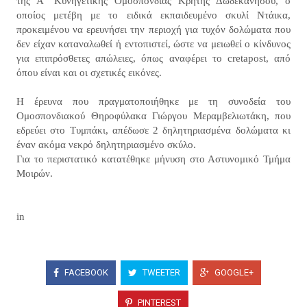
της Α΄ Κυνηγετικής Ομοσπονδίας Κρήτης Δωδεκανήσου, ο
οποίος μετέβη με το ειδικά εκπαιδευμένο σκυλί Ντάικα,
προκειμένου να ερευνήσει την περιοχή για τυχόν δολώματα που
δεν είχαν καταναλωθεί ή εντοπιστεί, ώστε να μειωθεί ο κίνδυνος
για επιπρόσθετες απώλειες, όπως αναφέρει το cretapost, από
όπου είναι και οι σχετικές εικόνες.
Η έρευνα που πραγματοποιήθηκε με τη συνοδεία του
Ομοσπονδιακού Θηροφύλακα Γιώργου Μεραμβελιωτάκη, που
εδρεύει στο Τυμπάκι, απέδωσε 2 δηλητηριασμένα δολώματα κι
έναν ακόμα νεκρό δηλητηριασμένο σκύλο.
Για το περιστατικό κατατέθηκε μήνυση στο Αστυνομικό Τμήμα
Μοιρών.
in
FACEBOOK
TWEETER
GOOGLE+
PINTEREST