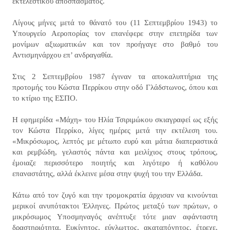
εκτελεστικού αποσπάσματος.
Λίγους μήνες μετά το θάνατό του (11 Σεπτεμβρίου 1943) το
Υπουργείο Αεροπορίας τον επανέφερε στην επετηρίδα των
μονίμων αξιωματικών και τον προήγαγε στο βαθμό του
Αντισμηνάρχου επ’ ανδραγαθία.
Στις 2 Σεπτεμβρίου 1987 έγιναν τα αποκαλυπτήρια της
προτομής του Κώστα Περρίκου στην οδό Γλάδστωνος, όπου και
το κτίριο της ΕΣΠΟ.
Η εφημερίδα «Μάχη» του Ηλία Τσιριμώκου σκιαγραφεί ως εξής
τον Κώστα Περρίκο, λίγες ημέρες μετά την εκτέλεση του.
«Μικρόσωμος, λεπτός με μέτωπο ευρύ και μάτια διαπεραστικά
και ρεμβώδη, γελαστός πάντα και μειλίχιος στους τρόπους,
έμοιαζε περισσότερο ποιητής και λιγότερο ή καθόλου
επαναστάτης, αλλά έκλεινε μέσα στην ψυχή του την Ελλάδα.
Κάτω από τον ζυγό και την τρομοκρατία άρχισαν να κινούνται
μερικοί ανυπότακτοι Έλληνες. Πρώτος μεταξύ των πρώτων, ο
μικρόσωμος Υποσμηναγός ανέπτυξε τότε μιαν αφάνταστη
δραστηριότητα. Ευκίνητος, εύγλωττος, ακαταπόνητος, έτρεχε,