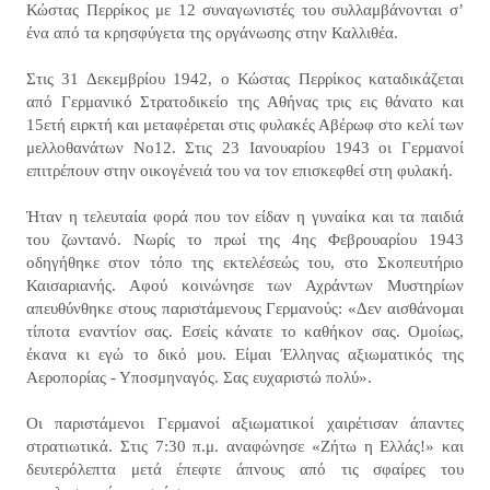
Κώστας Περρίκος με 12 συναγωνιστές του συλλαμβάνονται σ’
ένα από τα κρησφύγετα της οργάνωσης στην Καλλιθέα.
Στις 31 Δεκεμβρίου 1942, ο Κώστας Περρίκος καταδικάζεται
από Γερμανικό Στρατοδικείο της Αθήνας τρις εις θάνατο και
15ετή ειρκτή και μεταφέρεται στις φυλακές Αβέρωφ στο κελί των
μελλοθανάτων Νο12. Στις 23 Ιανουαρίου 1943 οι Γερμανοί
επιτρέπουν στην οικογένειά του να τον επισκεφθεί στη φυλακή.
Ήταν η τελευταία φορά που τον είδαν η γυναίκα και τα παιδιά
του ζωντανό. Νωρίς το πρωί της 4ης Φεβρουαρίου 1943
οδηγήθηκε στον τόπο της εκτελέσεώς του, στο Σκοπευτήριο
Καισαριανής. Αφού κοινώνησε των Αχράντων Μυστηρίων
απευθύνθηκε στους παριστάμενους Γερμανούς: «Δεν αισθάνομαι
τίποτα εναντίον σας. Εσείς κάνατε το καθήκον σας. Ομοίως,
έκανα κι εγώ το δικό μου. Είμαι Έλληνας αξιωματικός της
Αεροπορίας - Υποσμηναγός. Σας ευχαριστώ πολύ».
Οι παριστάμενοι Γερμανοί αξιωματικοί χαιρέτισαν άπαντες
στρατιωτικά. Στις 7:30 π.μ. αναφώνησε «Ζήτω η Ελλάς!» και
δευτερόλεπτα μετά έπεφτε άπνους από τις σφαίρες του