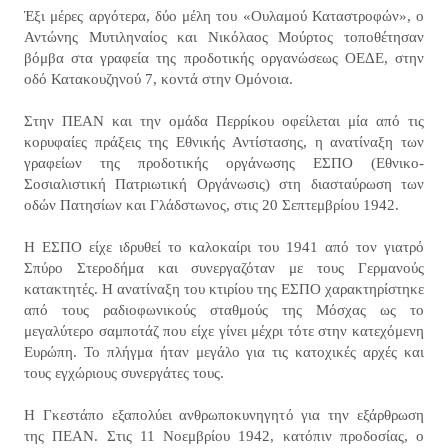
Έξι μέρες αργότερα, δύο μέλη του «Ουλαμού Καταστροφών», ο
Αντώνης Μυτιληναίος και Νικόλαος Μούρτος τοποθέτησαν
βόμβα στα γραφεία της προδοτικής οργανώσεως ΟΕΔΕ, στην
οδό Κατακουζηνού 7, κοντά στην Ομόνοια.
Στην ΠΕΑΝ και την ομάδα Περρίκου οφείλεται μία από τις
κορυφαίες πράξεις της Εθνικής Αντίστασης, η ανατίναξη των
γραφείων της προδοτικής οργάνωσης ΕΣΠΟ (Εθνικο-
Σοσιαλιστική Πατριωτική Οργάνωσις) στη διασταύρωση των
οδών Πατησίων και Γλάδστωνος, στις 20 Σεπτεμβρίου 1942.
Η ΕΣΠΟ είχε ιδρυθεί το καλοκαίρι του 1941 από τον γιατρό
Σπύρο Στεροδήμα και συνεργαζόταν με τους Γερμανούς
κατακτητές. Η ανατίναξη του κτιρίου της ΕΣΠΟ χαρακτηρίστηκε
από τους ραδιοφωνικούς σταθμούς της Μόσχας ως το
μεγαλύτερο σαμποτάζ που είχε γίνει μέχρι τότε στην κατεχόμενη
Ευρώπη. Το πλήγμα ήταν μεγάλο για τις κατοχικές αρχές και
τους εγχώριους συνεργάτες τους.
Η Γκεστάπο εξαπολύει ανθρωποκυνηγητό για την εξάρθρωση
της ΠΕΑΝ. Στις 11 Νοεμβρίου 1942, κατόπιν προδοσίας, ο