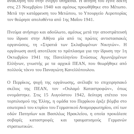
ανάκλησή του στην ενεργό υπηρεσία. Η αίτησή του έγινε δεκτή
στις 23 Νοεμβρίου 1940 και αμέσως προωθήθηκε στο Μέτωπο.
Μετά την κατάρρευση του Μετώπου, το Υπουργείο Αεροπορίας
τον θεώρησε απολυθέντα από 1ης Μαΐου 1941.
Πνεύμα ανήσυχο και αδούλωτο, αμέσως μετά την αποστράτευσή
του ίδρυσε στην Αθήνα μία από τις πρώτες αντιστασιακές
οργανώσεις, τη «Στρατιά των Σκλαβωμένων Νικητών». Η
οργάνωση αυτή αποτέλεσε το πρόπλασμα για την ίδρυση την 1η
Οκτωβρίου 1941 της Πανελληνίου Ενώσεως Αγωνιζομένων
Ελλήνων, γνωστής με τα αρχικά ΠΕΑΝ, που θεωρήθηκε από
πολλούς τέκνο του Παναγιώτη Κανελλόπουλου.
Ο Περρίκος, ψυχή της οργάνωσης, ανέλαβε το επιχειρησιακό
σκέλος της ΠΕΑΝ, τον «Ουλαμό Καταστροφών», όπως
ονομάστηκε. Στις 15 Αυγούστου 1942, δεύτερη επέτειο του
τορπιλισμού της Έλλης, η ομάδα του Περρίκου έριξε βόμβα στο
εσωτερικό του κτιρίου του Γερμανικού Αναμορφωτηρίου, επί των
οδών Πατησίων και Βασιλέως Ηρακλείου, η οποία προκάλεσε
σοβαρές καταστροφές και τραυματισμούς Γερμανών
στρατιωτικών.