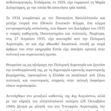
ανθυποσμηναγός. Ενδιάμεσα, το 1929, είχε νυμφευτεί τη Μαρία
Δεληγεώργη, με την οποία θα αποκτήσει τρία παιδιά.
Το 1934 γνωρίστηκε με τον Παναγιώτη Κανελλόπουλο και
μετείχε ενεργά στο Εθνικόν Ενωτικόν Κόμμα, ένα κόμμα
κεντροαριστερής απόκλισης, που ίδρυσε τον Δεκέμβριο του 1935
ο νεαρός καθηγητής Πανεπιστημίου και πολιτικός. Νωρίτερα,
στις 27 Απριλίου 1935, είχε αποταχθεί από την Πολεμική
Αεροπορία, αν και είχε αθωωθεί δικαστικά, επειδή με σειρά
άρθρων του στην εφημερίδα Εστία είχε ασκήσει κριτική στην
πολιτική και στρατιωτική ηγεσία.
Θεωρούσε ως μη αξιόμαχη την Πολεμική Αεροπορία και ζητούσε
την αναδιοργάνωσή της, με τη δημιουργία κρατικής αεροπορικής
βιομηχανίας, προκειμένου η Ελλάδα να απαλλαγεί από ξένες
πολιτικές και οικονομικές επιρροές στην εκλογή διαφόρων
τύπων αεροσκαφών.
Αντιτάχθηκε στο μεταξικό καθεστώς της 4ης Αυγούστου, αλλά
με την κήρυξη του ελληνοϊταλικού πολέμου (28 Οκτωβρίου
1940) ζήτησε με αίτησή του στο Υπουργείο Αεροπορίας την