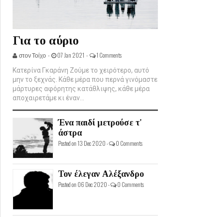
Για το αύριο
στον Τοίχο -
07 Jan 2021 -
1 Comments
Κατερίνα Γκαράνη Ζούμε το χειρότερο, αυτό
μην το ξεχνάς. Κάθε μέρα που περνά γινόμαστε
μάρτυρες αφόρητης κατάθλιψης, κάθε μέρα
αποχαιρετάμε κι έναν...
Ένα παιδί μετρούσε τ'
άστρα
Posted on 13 Dec 2020 -
0 Comments
Τον έλεγαν Αλέξανδρο
Posted on 06 Dec 2020 -
0 Comments