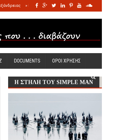
εξάνδρειας
»
Η σφαγή των νηπίων της Σάντας
»
Πώς προέκυψε η Ωραία
Ζ
DOCUMENTS
ΟΡΟΙ ΧΡΗΣΗΣ
Η ΣΤΗΛΗ ΤΟΥ SIMPLE MAN