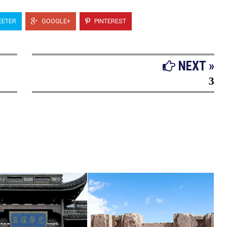
ETER
GOOGLE+
PINTEREST
NEXT »
3