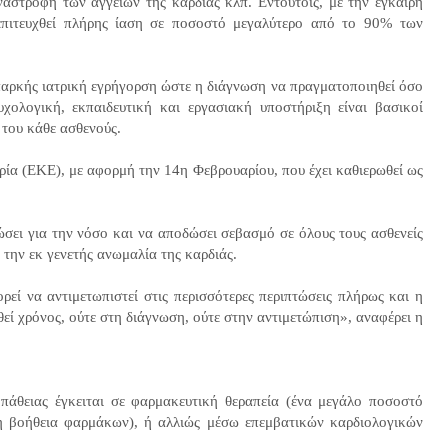
ναστροφή των αγγείων της καρδιάς κλπ. Εντούτοις, με την έγκαιρη
 επιτευχθεί πλήρης ίαση σε ποσοστό μεγαλύτερο από το 90% των
επαρκής ιατρική εγρήγορση ώστε η διάγνωση να πραγματοποιηθεί όσο
υχολογική, εκπαιδευτική και εργασιακή υποστήριξη είναι βασικοί
 του κάθε ασθενούς.
ρία (ΕΚΕ), με αφορμή την 14η Φεβρουαρίου, που έχει καθιερωθεί ως
ώσει για την νόσο και να αποδώσει σεβασμό σε όλους τους ασθενείς
ή την εκ γενετής ανωμαλία της καρδιάς.
ρεί να αντιμετωπιστεί στις περισσότερες περιπτώσεις πλήρως και η
θεί χρόνος, ούτε στη διάγνωση, ούτε στην αντιμετώπιση», αναφέρει η
πάθειας έγκειται σε φαρμακευτική θεραπεία (ένα μεγάλο ποσοστό
τη βοήθεια φαρμάκων), ή αλλιώς μέσω επεμβατικών καρδιολογικών