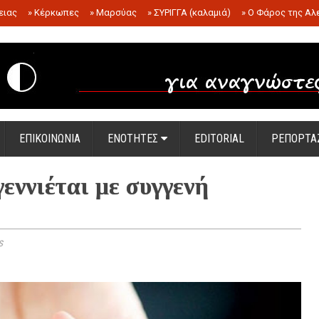
ειας
»
Κέρκωπες
»
Μαρσύας
»
ΣΥΡΙΓΓΑ (καλαμιά)
»
Ο Φάρος της Αλ
.
ΕΠΙΚΟΙΝΩΝΙΑ
ΕΝΟΤΗΤΕΣ
EDITORIAL
ΡΕΠΟΡΤΑ
εννιέται με συγγενή
s