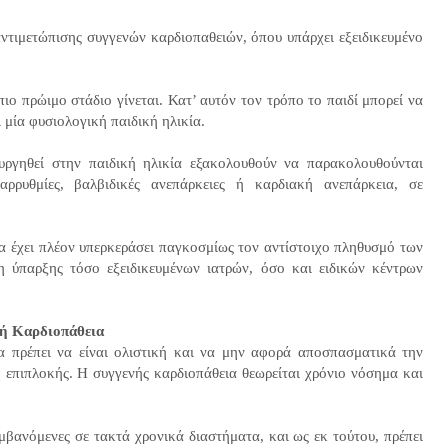
 αντιμετώπισης συγγενών καρδιοπαθειών, όπου υπάρχει εξειδικευμένο
ιο πρώιμο στάδιο γίνεται. Κατ’ αυτόν τον τρόπο το παιδί μπορεί να
 μία φυσιολογική παιδική ηλικία.
υργηθεί στην παιδική ηλικία εξακολουθούν να παρακολουθούνται
αρρυθμίες, βαλβιδικές ανεπάρκειες ή καρδιακή ανεπάρκεια, σε
α έχει πλέον υπερκεράσει παγκοσμίως τον αντίστοιχο πληθυσμό των
η ύπαρξης τόσο εξειδικευμένων ιατρών, όσο και ειδικών κέντρων
νή Καρδιοπάθεια
α πρέπει να είναι ολιστική και να μην αφορά αποσπασματικά την
επιπλοκής. Η συγγενής καρδιοπάθεια θεωρείται χρόνιο νόσημα και
αμβανόμενες σε τακτά χρονικά διαστήματα, και ως εκ τούτου, πρέπει