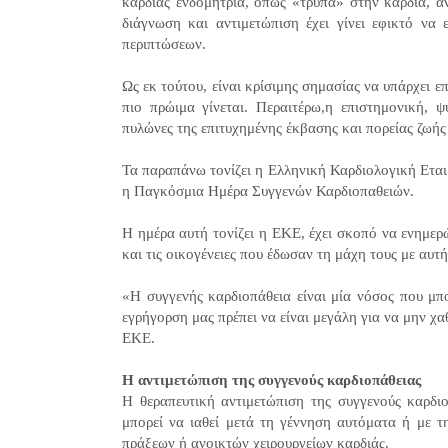
καρδιάς ενδομήτρια, όπως «τρύπα» στην καρδιά, α
διάγνωση και αντιμετώπιση έχει γίνει εφικτό να
περιπτώσεων.
Ως εκ τούτου, είναι κρίσιμης σημασίας να υπάρχει 
πιο πρώιμα γίνεται. Περαιτέρω,η επιστημονική, ψ
πυλώνες της επιτυχημένης έκβασης και πορείας ζωής
Τα παραπάνω τονίζει η Ελληνική Καρδιολογική Εται
η Παγκόσμια Ημέρα Συγγενών Καρδιοπαθειών.
Η ημέρα αυτή τονίζει η ΕΚΕ, έχει σκοπό να ενημερ
και τις οικογένειες που έδωσαν τη μάχη τους με αυτ
«Η συγγενής καρδιοπάθεια είναι μία νόσος που μπο
εγρήγορση μας πρέπει να είναι μεγάλη για να μην χα
ΕΚΕ.
Η αντιμετώπιση της συγγενούς καρδιοπάθειας
Η θεραπευτική αντιμετώπιση της συγγενούς καρδιο
μπορεί να ιαθεί μετά τη γέννηση αυτόματα ή με 
πράξεων ή ανοικτών χειρουργείων καρδιάς.