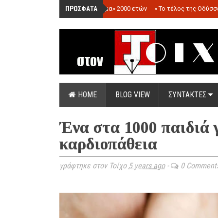
ΠΡΟΣΦΑΤΑ
»
«Ολόγραμμα» 2000 ετών
»
Το τέλος της Οδύσσ
HOME
BLOG VIEW
ΣΥΝΤΑΚΤΕΣ
Ένα στα 1000 παιδιά γ
καρδιοπάθεια
γράφτηκε στον Τοίχο
5 years ago
-
0 Comment