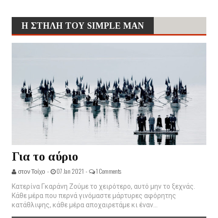
Η ΣΤΗΛΗ ΤΟΥ SIMPLE MAN
Για το αύριο
στον Τοίχο -
07 Jan 2021 -
1 Comments
Κατερίνα Γκαράνη Ζούμε το χειρότερο, αυτό μην το ξεχνάς.
Κάθε μέρα που περνά γινόμαστε μάρτυρες αφόρητης
κατάθλιψης, κάθε μέρα αποχαιρετάμε κι έναν...