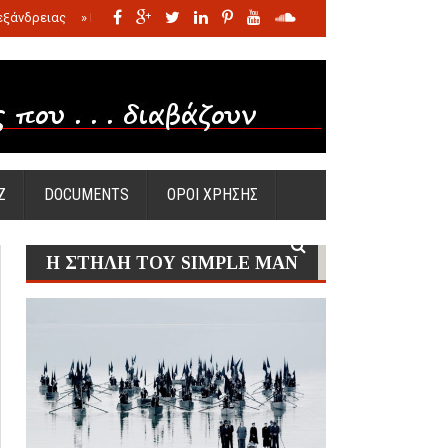
εξάνδρειας
»
Η σφαγή των νηπίων της Σάντας
»
Πώς προέκυψε η Ωραία
Ζ
DOCUMENTS
ΟΡΟΙ ΧΡΗΣΗΣ
Η ΣΤΗΛΗ ΤΟΥ SIMPLE MAN