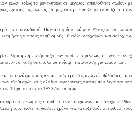
ων ειδών, ιδίως τα μεγαλύτερα σε μέγεθος, απειλούνται -πλέον- με
ρίως εξαιτίας της αλιείας. Το μεγαλύτερο πρόβλημα εντοπίζεται στον
υρό του καναδικού Πανεπιστημίου Σάιμον Φρέιζερ, οι οποίοι
 εκτιμήσεις για τους πληθυσμούς 18 ειδών καρχαριών και σαλαχιών,
 τρία είδη καρχαριών (μεταξύ των οποίων ο μεγάλος σφυροκέφαλος)
«κόκκινο», δηλαδή σε απολύτως κρίσιμη κατάσταση για εξαφάνιση.
ς και τα σαλάχια που ζουν περισσότερο στις ανοιχτές θάλασσες παρά
 των πληθυσμών στις ολοένα μεγαλύτερες πιέσεις που δέχονται από
εί κατά 18 φορές από το 1970 έως σήμερα.
καταρρεύσουν πλήρως οι αριθμοί των καρχαριών και σαλαχιών. Ιδίως
λίευσή τους, ώστε να δώσουν χρόνο για να αυξηθούν οι αριθμοί τους