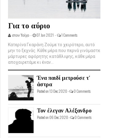
Για το αύριο
στον Τοίχο -
07 Jan 2021 -
1 Comments
Κατερίνα Γκαράνη Ζούμε το χειρότερο, αυτό
μην το ξεχνάς. Κάθε μέρα που περνά γινόμαστε
μάρτυρες αφόρητης κατάθλιψης, κάθε μέρα
αποχαιρετάμε κι έναν...
Ένα παιδί μετρούσε τ'
άστρα
Posted on 13 Dec 2020 -
0 Comments
Τον έλεγαν Αλέξανδρο
Posted on 06 Dec 2020 -
0 Comments