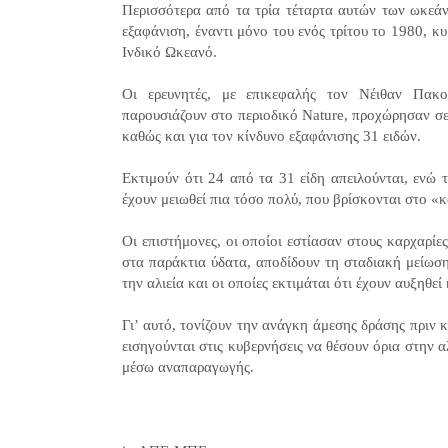
Περισσότερα από τα τρία τέταρτα αυτών των ωκεάνι
εξαφάνιση, έναντι μόνο του ενός τρίτου το 1980, κυ
Ινδικό Ωκεανό.
Οι ερευνητές, με επικεφαλής τον Νέιθαν Πακο
παρουσιάζουν στο περιοδικό Nature, προχώρησαν σε
καθώς και για τον κίνδυνο εξαφάνισης 31 ειδών.
Εκτιμούν ότι 24 από τα 31 είδη απειλούνται, ενώ
έχουν μειωθεί πια τόσο πολύ, που βρίσκονται στο 
Οι επιστήμονες, οι οποίοι εστίασαν στους καρχαρίε
στα παράκτια ύδατα, αποδίδουν τη σταδιακή μείωση
την αλιεία και οι οποίες εκτιμάται ότι έχουν αυξηθ
Γι’ αυτό, τονίζουν την ανάγκη άμεσης δράσης πριν 
εισηγούνται στις κυβερνήσεις να θέσουν όρια στην α
μέσω αναπαραγωγής.