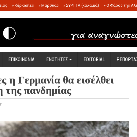
ειας
»
Κέρκωπες
»
Μαρσύας
»
ΣΥΡΙΓΓΑ (καλαμιά)
»
Ο Φάρος της Αλ
.
ΕΠΙΚΟΙΝΩΝΙΑ
ΕΝΟΤΗΤΕΣ
EDITORIAL
ΡΕΠΟΡΤΑ
ες η Γερμανία θα εισέλθει
η της πανδημίας
s