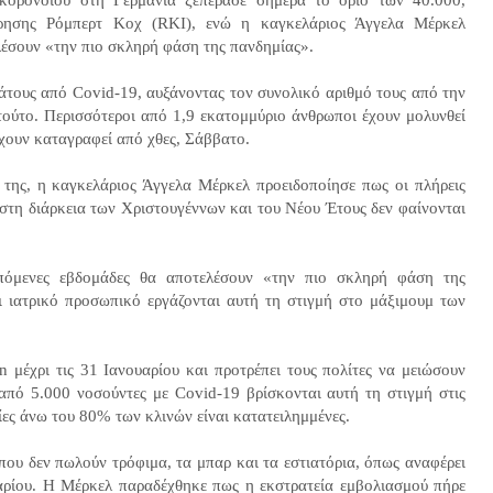
τήρησης Ρόμπερτ Κοχ (RKI), ενώ η καγκελάριος Άγγελα Μέρκελ
λέσουν «την πιο σκληρή φάση της πανδημίας».
άτους από Covid-19, αυξάνοντας τον συνολικό αριθμό τους από την
ιτούτο. Περισσότεροι από 1,9 εκατομμύριο άνθρωποι έχουν μολυνθεί
έχουν καταγραφεί από χθες, Σάββατο.
της, η καγκελάριος Άγγελα Μέρκελ προειδοποίησε πως οι πλήρεις
στη διάρκεια των Χριστουγέννων και του Νέου Έτους δεν φαίνονται
επόμενες εβδομάδες θα αποτελέσουν «την πιο σκληρή φάση της
ι ιατρικό προσωπικό εργάζονται αυτή τη στιγμή στο μάξιμουμ των
n μέχρι τις 31 Ιανουαρίου και προτρέπει τους πολίτες να μειώσουν
 από 5.000 νοσούντες με Covid-19 βρίσκονται αυτή τη στιγμή στις
οίες άνω του 80% των κλινών είναι κατατειλημμένες.
που δεν πωλούν τρόφιμα, τα μπαρ και τα εστιατόρια, όπως αναφέρει
αρίου. Η Μέρκελ παραδέχθηκε πως η εκστρατεία εμβολιασμού πήρε