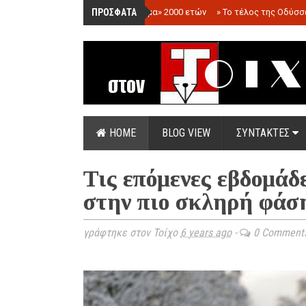
ΠΡΟΣΦΑΤΑ
»
«Ολόγραμμα» 2000 ετών
»
Το τέλος της Οδύσσ
HOME
BLOG VIEW
ΣΥΝΤΑΚΤΕΣ
Τις επόμενες εβδομάδ
στην πιο σκληρή φάσ
γράφτηκε στον Τοίχο
6 years ago
-
0 Comment