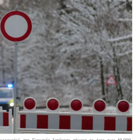
 κορονοϊού στη Γερμανία ξεπέρασε σήμερα το όριο των 40.000,