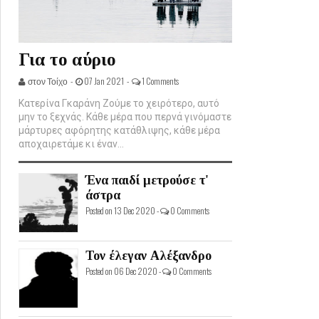
Για το αύριο
στον Τοίχο -
07 Jan 2021 -
1 Comments
Κατερίνα Γκαράνη Ζούμε το χειρότερο, αυτό
μην το ξεχνάς. Κάθε μέρα που περνά γινόμαστε
μάρτυρες αφόρητης κατάθλιψης, κάθε μέρα
αποχαιρετάμε κι έναν...
Ένα παιδί μετρούσε τ'
άστρα
Posted on 13 Dec 2020 -
0 Comments
Τον έλεγαν Αλέξανδρο
Posted on 06 Dec 2020 -
0 Comments