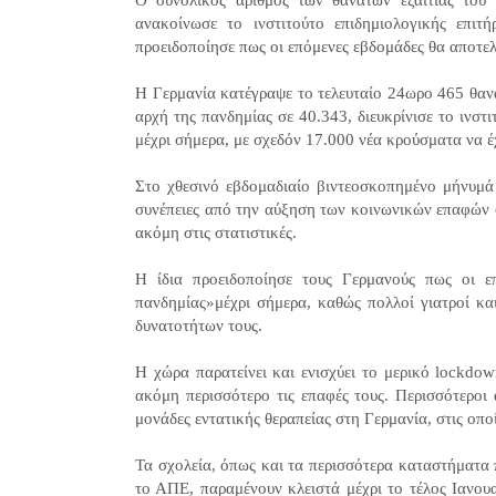
ανακοίνωσε το ινστιτούτο επιδημιολογικής επι
προειδοποίησε πως οι επόμενες εβδομάδες θα αποτε
Η Γερμανία κατέγραψε το τελευταίο 24ωρο 465 θαν
αρχή της πανδημίας σε 40.343, διευκρίνισε το ινστ
μέχρι σήμερα, με σχεδόν 17.000 νέα κρούσματα να 
Στο χθεσινό εβδομαδιαίο βιντεοσκοπημένο μήνυμά 
συνέπειες από την αύξηση των κοινωνικών επαφών 
ακόμη στις στατιστικές.
Η ίδια προειδοποίησε τους Γερμανούς πως οι 
πανδημίας»μέχρι σήμερα, καθώς πολλοί γιατροί κα
δυνατοτήτων τους.
Η χώρα παρατείνει και ενισχύει το μερικό lockdow
ακόμη περισσότερο τις επαφές τους. Περισσότεροι
μονάδες εντατικής θεραπείας στη Γερμανία, στις οπ
Τα σχολεία, όπως και τα περισσότερα καταστήματα 
το ΑΠΕ, παραμένουν κλειστά μέχρι το τέλος Ιανου