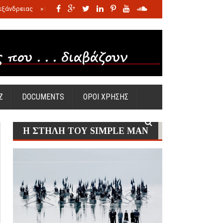
εξάνδρειας
»
Η σφαγή των νηπίων της Σάντας
»
Πώς προέκυψε η Ωραία
Ζ
DOCUMENTS
ΟΡΟΙ ΧΡΗΣΗΣ
Η ΣΤΗΛΗ ΤΟΥ SIMPLE MAN