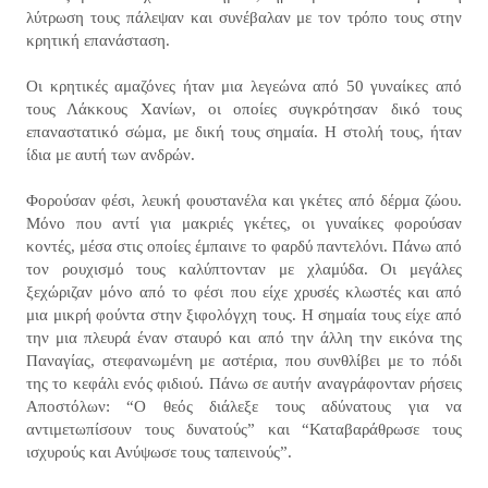
λύτρωση τους πάλεψαν και συνέβαλαν με τον τρόπο τους στην
κρητική επανάσταση.
Οι κρητικές αμαζόνες ήταν μια λεγεώνα από 50 γυναίκες από
τους Λάκκους Χανίων, οι οποίες συγκρότησαν δικό τους
επαναστατικό σώμα, με δική τους σημαία. Η στολή τους, ήταν
ίδια με αυτή των ανδρών.
Φορούσαν φέσι, λευκή φουστανέλα και γκέτες από δέρμα ζώου.
Μόνο που αντί για μακριές γκέτες, οι γυναίκες φορούσαν
κοντές, μέσα στις οποίες έμπαινε το φαρδύ παντελόνι. Πάνω από
τον ρουχισμό τους καλύπτονταν με χλαμύδα. Οι μεγάλες
ξεχώριζαν μόνο από το φέσι που είχε χρυσές κλωστές και από
μια μικρή φούντα στην ξιφολόγχη τους. Η σημαία τους είχε από
την μια πλευρά έναν σταυρό και από την άλλη την εικόνα της
Παναγίας, στεφανωμένη με αστέρια, που συνθλίβει με το πόδι
της το κεφάλι ενός φιδιού. Πάνω σε αυτήν αναγράφονταν ρήσεις
Αποστόλων: “Ο θεός διάλεξε τους αδύνατους για να
αντιμετωπίσουν τους δυνατούς” και “Καταβαράθρωσε τους
ισχυρούς και Ανύψωσε τους ταπεινούς”.