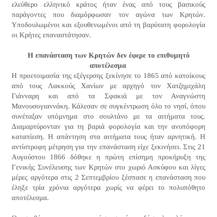
ελεύθερο ελληνικό κράτος ήταν ένας από τους βασικούς
παράγοντες που διαμόρφωσαν τον αγώνα των Κρητών.
Υποδουλωμένοι και εξουθενωμένοι από τη βαρύτατη φορολογία
οι Κρήτες επαναστάτησαν.
Η επανάσταση των Κρητών δεν έφερε το επιθυμητό
αποτέλεσμα
Η προετοιμασία της εξέγερσης ξεκίνησε το 1865 από κατοίκους
από τους Λακκούς Χανίων με αρχηγό τον Χατζημιχάλη
Γιάνναρη και από τα Σφακιά με τον Αναγνώστη
Μανουσογιαννάκη. Κάλεσαν σε συγκέντρωση όλο το νησί, όπου
συνέταξαν υπόμνημα στο σουλτάνο με τα αιτήματα τους.
Διαμαρτύρονταν για τη βαριά φορολογία και την ανυπόφορη
καταπίεση. Η απάντηση στα αιτήματα τους ήταν αρνητική. Η
αντίστροφη μέτρηση για την επανάσταση είχε ξεκινήσει. Στις 21
Αυγούστου 1866 δόθηκε η πρώτη επίσημη προκήρυξη της
Γενικής Συνέλευσης των Κρητών στο χωριό Ασκύφου και λίγες
μέρες αργότερα στις 2 Σεπτεμβρίου ξέσπασε η επανάσταση που
έληξε τρία χρόνια αργότερα χωρίς να φέρει το πολυπόθητο
αποτέλεσμα.