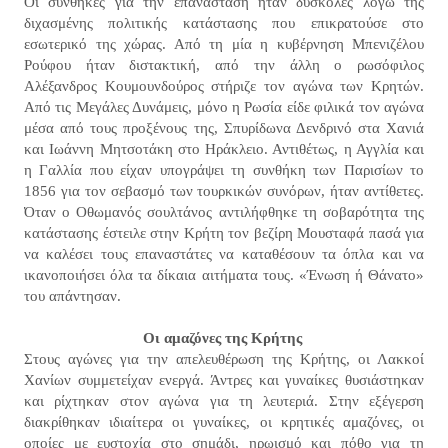
Οι συνθήκες για την επανάσταση ήταν δύσκολες λόγω της
διχασμένης πολιτικής κατάστασης που επικρατούσε στο
εσωτερικό της χώρας. Από τη μία η κυβέρνηση Μπενιζέλου
Ρούφου ήταν διστακτική, από την άλλη ο ρωσόφιλος
Αλέξανδρος Κουμουνδούρος στήριζε τον αγώνα των Κρητών.
Από τις Μεγάλες Δυνάμεις, μόνο η Ρωσία είδε φιλικά τον αγώνα
μέσα από τους προξένους της, Σπυρίδωνα Δενδρινό στα Χανιά
και Ιωάννη Μητσοτάκη στο Ηράκλειο. Αντιθέτως, η Αγγλία και
η Γαλλία που είχαν υπογράψει τη συνθήκη των Παρισίων το
1856 για τον σεβασμό των τουρκικών συνόρων, ήταν αντίθετες.
Όταν ο Οθωμανός σουλτάνος αντιλήφθηκε τη σοβαρότητα της
κατάστασης έστειλε στην Κρήτη τον βεζίρη Μουσταφά πασά για
να καλέσει τους επαναστάτες να καταθέσουν τα όπλα και να
ικανοποιήσει όλα τα δίκαια αιτήματα τους. «Ένωση ή Θάνατο»
του απάντησαν.
Οι αμαζόνες της Κρήτης
Στους αγώνες για την απελευθέρωση της Κρήτης, οι Λακκοί
Χανίων συμμετείχαν ενεργά. Άντρες και γυναίκες θυσιάστηκαν
και ρίχτηκαν στον αγώνα για τη λευτεριά. Στην εξέγερση
διακρίθηκαν ιδιαίτερα οι γυναίκες, οι κρητικές αμαζόνες, οι
οποίες με ευστοχία στο σημάδι, ηρωισμό και πόθο για τη