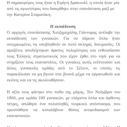
Η σημαιοφόρος τους ήταν η Ειρήνη Δρακουλέ, η οποία ήταν μία
από τις αγωνίστριες που διακρίθηκε στην επανάσταση μαζί με
την Κατερίνα Σταματάκη.
Η εκπαίδευση
Ο αρχηγός επανάστασης Χατζημηχάλης Γιάνναρης ανέλαβε την
εκπαίδευση των γυναικών. Για να πάρουν όπλα ήταν
υποχρεωμένες να υποβληθούν σε πολύ σκληρές δοκιμασίες. Οι
αμαζόνες αποδείχτηκαν άριστες πολεμίστριες και ενθουσίασαν
τους Έλληνες στρατιωτικούς που είχαν έρθει στο νησί για να
στηρίξουν τους επαναστάτες. Οι γυναίκες αυτές ενέπνευσαν και
άλλες γυναικείες ομάδες από το Σέλινο, οι οποίες τις
παρακάλεσαν να μη βγουν στα βουνά μέχρι να οργανωθούν και
εκείνες και να τις ακολουθήσουν.
Η αξία τους φάνηκε στο πεδίο της μάχης. Τον Νοέμβριο του
1866, μια ομάδα 100 γυναικών, με ελάχιστα όπλα και άφθονες
πέτρες, απώθησε ένα πολυπληθές τουρκικό απόσπασμα, που
προσπάθησε να καταλάβουν θέσεις ανεφοδιασμού των
επαναστατών.