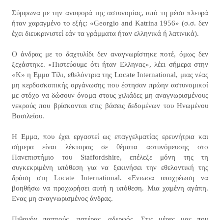
Σύμφωνα με την αναφορά της αστυνομίας, από τη μέσα πλευρά
ήταν χαραγμένο το εξής: «Georgio and Katrina 1956» (σ.σ. δεν
έχει διευκρινιστεί εάν τα γράμματα ήταν ελληνικά ή λατινικά).
Ο άνδρας με το δαχτυλίδι δεν αναγνωρίστηκε ποτέ, όμως δεν
ξεχάστηκε. «Πιστεύουμε ότι ήταν Ελληνας», λέει σήμερα στην
«Κ» η Εμμα Τίλι, εθελόντρια της Locate International, μιας νέας
μη κερδοσκοπικής οργάνωσης που έστησαν πρώην αστυνομικοί
με στόχο να δώσουν όνομα στους χιλιάδες μη αναγνωρισμένους
νεκρούς που βρίσκονται στις βάσεις δεδομένων του Ηνωμένου
Βασιλείου.
Η Εμμα, που έχει εργαστεί ως επαγγελματίας ερευνήτρια και
σήμερα είναι λέκτορας σε θέματα αστυνόμευσης στο
Πανεπιστήμιο του Staffordshire, επέλεξε μόνη της τη
συγκεκριμένη υπόθεση για να ξεκινήσει την εθελοντική της
δράση στη Locate International. «Ενιωσα υποχρέωση να
βοηθήσω να προχωρήσει αυτή η υπόθεση. Μια χαμένη αγάπη.
Ενας μη αναγνωρισμένος άνδρας.
Πιθανόν παππούς, πατέρας, αδερφός. Στις μέρες μας που