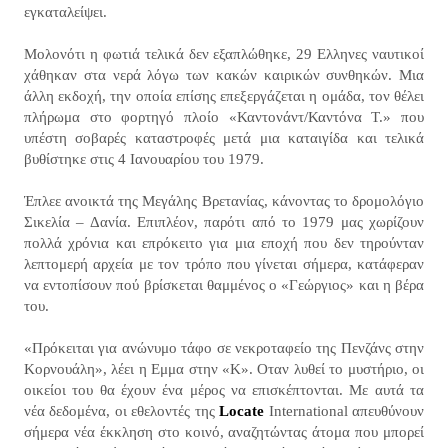
εγκαταλείψει.
Μολονότι η φωτιά τελικά δεν εξαπλώθηκε, 29 Ελληνες ναυτικοί
χάθηκαν στα νερά λόγω των κακών καιρικών συνθηκών. Μια
άλλη εκδοχή, την οποία επίσης επεξεργάζεται η ομάδα, τον θέλει
πλήρωμα στο φορτηγό πλοίο «Καντονάντ/Καντόνα Τ.» που
υπέστη σοβαρές καταστροφές μετά μια καταιγίδα και τελικά
βυθίστηκε στις 4 Ιανουαρίου του 1979.
Έπλεε ανοικτά της Μεγάλης Βρετανίας, κάνοντας το δρομολόγιο
Σικελία – Δανία. Επιπλέον, παρότι από το 1979 μας χωρίζουν
πολλά χρόνια και επρόκειτο για μια εποχή που δεν τηρούνταν
λεπτομερή αρχεία με τον τρόπο που γίνεται σήμερα, κατάφεραν
να εντοπίσουν πού βρίσκεται θαμμένος ο «Γεώργιος» και η βέρα
του.
«Πρόκειται για ανώνυμο τάφο σε νεκροταφείο της Πενζάνς στην
Κορνουάλη», λέει η Εμμα στην «Κ». Οταν λυθεί το μυστήριο, οι
οικείοι του θα έχουν ένα μέρος να επισκέπτονται. Με αυτά τα
νέα δεδομένα, οι εθελοντές της
Locate
International απευθύνουν
σήμερα νέα έκκληση στο κοινό, αναζητώντας άτομα που μπορεί