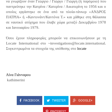
να γνωρίζουν έναν Γεώργιο / Γιώργο / Γιώργη (ή παρόμοιο) που
παντρεύτηκε την Κατρίνα / Κατερίνα / Αικατερίνη το 1956 και ο
οποίος εργάστηκε σε ένα από τα πλοία-τάνκερ «ΑΝΔΡΟΣ
ΠΑΤΡΙΑ» ή «Καντονάντ/Καντόνα Τ.» και χάθηκε στη θάλασσα
σε ναυτικό ατύχημα που έλαβε χώρα μεταξύ Δεκεμβρίου 1978
και Ιανουαρίου 1979.
Όσοι έχουν πληροφορίες μπορούν να επικοινωνήσουν με τη
Locate International στο ~investigations@locate.international.
Συγκεντρωμένα τα στοιχεία της υπόθεσης στο
locate
Λίνα Γιάνναρου
kathimerini
FACEBOOK
TWEETER
GOOGLE+
PINTEREST