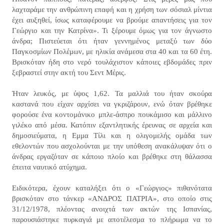
λαχταράμε την ανθρώπινη επαφή και η χρήση των σόσιαλ μίντια
έχει αυξηθεί, ίσως καταφέρουμε να βρούμε απαντήσεις για τον
Γεώργιο και την Κατρίνα». Τι ξέρουμε όμως για τον άγνωστο
άνδρα; Πιστεύεται ότι ήταν γεννημένος μεταξύ των δύο
Παγκοσμίων Πολέμων, με ηλικία ανάμεσα στα 40 και τα 60 έτη.
Βρισκόταν ήδη στο νερό τουλάχιστον κάποιες εβδομάδες πριν
ξεβραστεί στην ακτή του Σεντ Μέρις.
Ήταν λευκός, με ύψος 1,62. Τα μαλλιά του ήταν σκούρα
καστανά που είχαν αρχίσει να γκριζάρουν, ενώ όταν βρέθηκε
φορούσε ένα κοντομάνικο μπλε-άσπρο πουκάμισο και μάλλινο
γιλέκο από μέσα. Κατόπιν εξαντλητικής έρευνας σε αρχεία και
δημοσιεύματα, η Εμμα Τίλι και η ολιγομελής ομάδα των
εθελοντών που ασχολούνται με την υπόθεση ανακάλυψαν ότι ο
άνδρας εργαζόταν σε κάποιο πλοίο και βρέθηκε στη θάλασσα
έπειτα ναυτικό ατύχημα.
Ειδικότερα, έχουν καταλήξει ότι ο «Γεώργιος» πιθανότατα
βρισκόταν στο τάνκερ «ΑΝΔΡΟΣ ΠΑΤΡΙΑ», στο οποίο στις
31/12/1978, πλέοντας ανοιχτά των ακτών της Ισπανίας,
παρουσιάστηκε πυρκαγιά με αποτέλεσμα το πλήρωμα να το