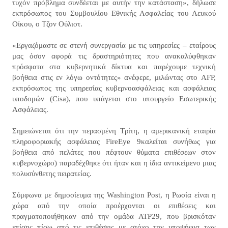
τυχόν πρόβλημα συνδέεται με αυτήν την κατάσταση», δήλωσε
εκπρόσωπος του Συμβουλίου Εθνικής Ασφαλείας του Λευκού
Οίκου, ο Τζον Ούλιοτ.
«Εργαζόμαστε σε στενή συνεργασία με τις υπηρεσίες – εταίρους
μας όσον αφορά τις δραστηριότητες που ανακαλύφθηκαν
πρόσφατα στα κυβερνητικά δίκτυα και παρέχουμε τεχνική
βοήθεια στις εν λόγω οντότητες» ανέφερε, μιλώντας στο AFP,
εκπρόσωπος της υπηρεσίας κυβερνοασφάλειας και ασφάλειας
υποδομών (Cisa), που υπάγεται στο υπουργείο Εσωτερικής
Ασφάλειας.
Σημειώνεται ότι την περασμένη Τρίτη, η αμερικανική εταιρία
πληροφοριακής ασφάλειας FireEye 9καλείται συνήθως για
βοήθεια από πελάτες που πέφτουν θύματα επιθέσεων στον
κυβερνοχώρο) παραδέχθηκε ότι ήταν και η ίδια αντικείμενο μιας
πολυσύνθετης πειρατείας.
Σύμφωνα με δημοσίευμα της Washington Post, η Ρωσία είναι η
χώρα από την οποία προέρχονται οι επιθέσεις και
πραγματοποιήθηκαν από την ομάδα ATP29, που βρισκόταν
επίσης πίσω από τις επιθέσεις με στόχο την υποψήφια των