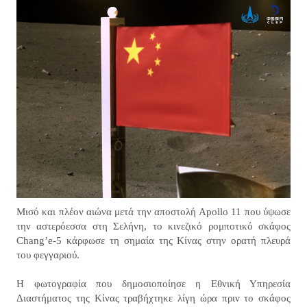
Μισό και πλέον αιώνα μετά την αποστολή Apollo 11 που ύψωσε
την αστερόεσσα στη Σελήνη, το κινεζικό ρομποτικό σκάφος
Chang’e-5 κάρφωσε τη σημαία της Κίνας στην ορατή πλευρά
του φεγγαριού.
Η φωτογραφία που δημοσιοποίησε η Εθνική Υπηρεσία
Διαστήματος της Κίνας τραβήχτηκε λίγη ώρα πριν το σκάφος