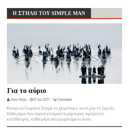
Η ΣΤΗΛΗ ΤΟΥ SIMPLE MAN
Για το αύριο
στον Τοίχο -
07 Jan 2021 -
1 Comments
Κατερίνα Γκαράνη Ζούμε το χειρότερο, αυτό μην το ξεχνάς.
Κάθε μέρα που περνά γινόμαστε μάρτυρες αφόρητης
κατάθλιψης, κάθε μέρα αποχαιρετάμε κι έναν...