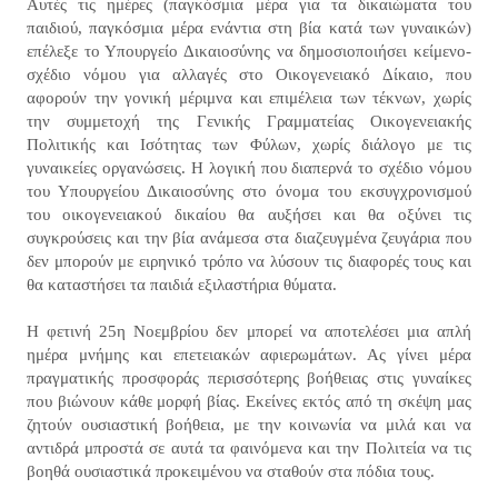
Αυτές τις ημέρες (παγκόσμια μέρα για τα δικαιώματα του
παιδιού, παγκόσμια μέρα ενάντια στη βία κατά των γυναικών)
επέλεξε το Υπουργείο Δικαιοσύνης να δημοσιοποιήσει κείμενο-
σχέδιο νόμου για αλλαγές στο Οικογενειακό Δίκαιο, που
αφορούν την γονική μέριμνα και επιμέλεια των τέκνων, χωρίς
την συμμετοχή της Γενικής Γραμματείας Οικογενειακής
Πολιτικής και Ισότητας των Φύλων, χωρίς διάλογο με τις
γυναικείες οργανώσεις. Η λογική που διαπερνά το σχέδιο νόμου
του Υπουργείου Δικαιοσύνης στο όνομα του εκσυγχρονισμού
του οικογενειακού δικαίου θα αυξήσει και θα οξύνει τις
συγκρούσεις και την βία ανάμεσα στα διαζευγμένα ζευγάρια που
δεν μπορούν με ειρηνικό τρόπο να λύσουν τις διαφορές τους και
θα καταστήσει τα παιδιά εξιλαστήρια θύματα.
Η φετινή 25η Νοεμβρίου δεν μπορεί να αποτελέσει μια απλή
ημέρα μνήμης και επετειακών αφιερωμάτων. Ας γίνει μέρα
πραγματικής προσφοράς περισσότερης βοήθειας στις γυναίκες
που βιώνουν κάθε μορφή βίας. Εκείνες εκτός από τη σκέψη μας
ζητούν ουσιαστική βοήθεια, με την κοινωνία να μιλά και να
αντιδρά μπροστά σε αυτά τα φαινόμενα και την Πολιτεία να τις
βοηθά ουσιαστικά προκειμένου να σταθούν στα πόδια τους.