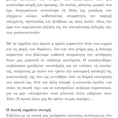
κουλτούρα ανοχής και άρνησης. Οι πολλές, μάλιστα, μορφές που
έχει δυσχεραίνουν εντονότερα τη θέση της γυναίκας στο
σύγχρονο κόσμο, καθιστώντας απαραίτητη την παροχή
αυξημένης προστασίας και βοήθειας ως προς αυτήν, ιδίως την
ώρα που σημειώνεται αύξηση της πιο αποτρόπαιης εκδοχής της:
των γυναικοκτονιών.
Με τα σημάδια που άφησε η πρώτη καραντίνα τόσο στα κορμιά
και τις ψυχές των θυμάτων, όσο και στη μνήμη μας, η δεύτερη
καραντίνα που βιώνουμε καθιστά απαραίτητη την αντίδραση
όλων μας μπροστά σε ανάλογα φαινόμενα. Η γυναίκα-θύμα-
επιβιώσασα χρειάζεται υποστήριξη για να «σπάσει τη σιωπή»
της, σπάζοντας με αυτόν τον τρόπο την εσωτερική αποδοχή της
κακοποίησής της που της γεννήθηκε από τη διαρκή υποτίμηση
του εαυτού της. Από την άλλη πλευρά, η κοινωνία οφείλει «να
σπάει τη σιωπή της» και να καταγγέλλει ανάλογα περιστατικά,
για να μην «σοκάρεται» όταν γίνονται τίτλοι ειδήσεων στον
Τύπο. Η σιωπή όλων μας θα πρέπει να μας σοκάρει…
Η σιωπή σημαίνει συνοχή
Εξάλλου με τη σιωπή μας γινόμαστε όλοι/όλες συνένοχοι/ες στο