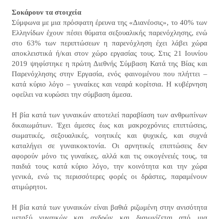
Σοκάρουν τα στοιχεία
Σύμφωνα με μια πρόσφατη έρευνα της «Διανέοσις», το 40% των
Ελληνίδων έχουν πέσει θύματα σεξουαλικής παρενόχλησης, ενώ
στο 63% των περιπτώσεων η παρενόχληση έχει λάβει χώρα
αποκλειστικά ή/και στον χώρο εργασίας τους. Στις 21 Ιουνίου
2019 ψηφίστηκε η πρώτη Διεθνής Σύμβαση Κατά της Βίας και
Παρενόχλησης στην Εργασία, ενός φαινομένου που πλήττει –
κατά κύριο λόγο – γυναίκες και νεαρά κορίτσια. Η κυβέρνηση
οφείλει να κυρώσει την σύμβαση άμεσα.
Η βία κατά των γυναικών αποτελεί παραβίαση των ανθρωπίνων
δικαιωμάτων. Έχει άμεσες έως και μακροχρόνιες επιπτώσεις,
σωματικές, σεξουαλικές, νοητικές και ψυχικές, και συχνά
καταλήγει σε γυναικοκτονία. Οι αρνητικές επιπτώσεις δεν
αφορούν μόνο τις γυναίκες, αλλά και τις οικογένειές τους, τα
παιδιά τους κατά κύριο λόγο, την κοινότητα και την χώρα
γενικά, ενώ τις περισσότερες φορές οι δράστες, παραμένουν
ατιμώρητοι.
Η βία κατά των γυναικών είναι βαθιά ριζωμένη στην ανισότητα
μεταξύ γυναικών και ανδρών και διαιωνίζεται από μια