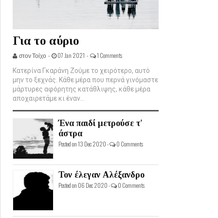
Για το αύριο
στον Τοίχο -
07 Jan 2021 -
1 Comments
Κατερίνα Γκαράνη Ζούμε το χειρότερο, αυτό
μην το ξεχνάς. Κάθε μέρα που περνά γινόμαστε
μάρτυρες αφόρητης κατάθλιψης, κάθε μέρα
αποχαιρετάμε κι έναν...
Ένα παιδί μετρούσε τ'
άστρα
Posted on 13 Dec 2020 -
0 Comments
Τον έλεγαν Αλέξανδρο
Posted on 06 Dec 2020 -
0 Comments