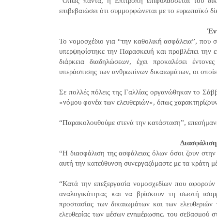
“Όπως πάντα, η Επιτροπή επιφυλάσσεται του δικ
επιβεβαιώσει ότι συμμορφώνεται με το ευρωπαϊκό δί
Έν
Το νομοσχέδιο για “την καθολική ασφάλεια”, που σ
υπερψηφίστηκε την Παρασκευή και προβλέπει την ε
διάρκεια διαδηλώσεων, έχει προκαλέσει έντονε
υπεράσπισης των ανθρωπίνων δικαιωμάτων, οι οποί
Σε πολλές πόλεις της Γαλλίας οργανώθηκαν το Σάβ
«νόμου φονέα των ελευθεριών», όπως χαρακτηρίζου
“Παρακολουθούμε στενά την κατάσταση”, επεσήμαν
Διασφάλιση
“Η διασφάλιση της ασφάλειας όλων όσοι ζουν στην
αυτή την κατεύθυνση συνεργαζόμαστε με τα κράτη μ
“Κατά την επεξεργασία νομοσχεδίων που αφορούν 
αναλογικότητας και να βρίσκουν τη σωστή ισορ
προστασίας των δικαιωμάτων και των ελευθεριών τ
ελευθερίας των μέσων ενημέρωσης, του σεβασμού σ