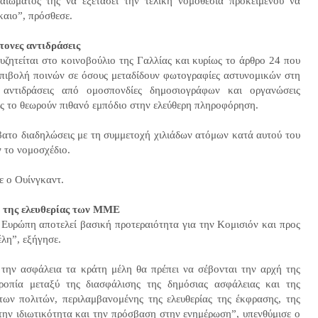
αιώματός της να εξετάσει την τελική νομοθεσία προκείμενου να
καιο”, πρόσθεσε.
τονες αντιδράσεις
υζητείται στο κοινοβούλιο της Γαλλίας και κυρίως το άρθρο 24 που
πιβολή ποινών σε όσους μεταδίδουν φωτογραφίες αστυνομικών στη
ς αντιδράσεις από ομοσπονδίες δημοσιογράφων και οργανώσεις
ες το θεωρούν πιθανό εμπόδιο στην ελεύθερη πληροφόρηση.
βατο διαδηλώσεις με τη συμμετοχή χιλιάδων ατόμων κατά αυτού του
ν το νομοσχέδιο.
ε ο Ουίνγκαντ.
 της ελευθερίας των ΜΜΕ
 Ευρώπη αποτελεί βασική προτεραιότητα για την Κομισιόν και προς
έλη”, εξήγησε.
την ασφάλεια τα κράτη μέλη θα πρέπει να σέβονται την αρχή της
ροπία μεταξύ της διασφάλισης της δημόσιας ασφάλειας και της
ων πολιτών, περιλαμβανομένης της ελευθερίας της έκφρασης, της
την ιδιωτικότητα και την πρόσβαση στην ενημέρωση”, υπενθύμισε ο