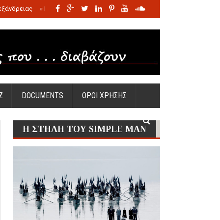
εξάνδρειας
»
Η σφαγή των νηπίων της Σάντας
»
Πώς προέκυψε η Ωραία
Ζ
DOCUMENTS
ΟΡΟΙ ΧΡΗΣΗΣ
Η ΣΤΗΛΗ ΤΟΥ SIMPLE MAN