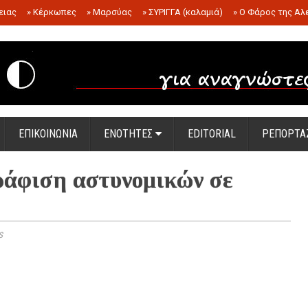
ειας
»
Κέρκωπες
»
Μαρσύας
»
ΣΥΡΙΓΓΑ (καλαμιά)
»
Ο Φάρος της Αλ
.
ΕΠΙΚΟΙΝΩΝΙΑ
ΕΝΟΤΗΤΕΣ
EDITORIAL
ΡΕΠΟΡΤΑ
ράφιση αστυνομικών σε
s