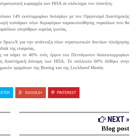
η στρατιωτική κυριαρχία των ΗΠΑ σε ολόκληρο τον πλανήτη.
βόλαιο 149 εκατομμυρίων δολαρίων με τον Οργανισμό Διαστημικής
αγωγή τεσσάρων νέων δορυφόρων παρακολούθησης πυραύλων που θα
πυραύλων υπερύθρων ευρείας γωνίας.
ην SpaceX για την ανάπτυξη νέων στρατιωτικών δικτύων πλοήγησης
link της εταιρείας.
ς να πάρει το 40% ενός έργου του Πεντάγωνου δισεκατομμυρίων
 τη Διαστημική Δύναμη των ΗΠΑ. Το υπόλοιπο 60% δόθηκε στην
τημικών τμημάτων της Boeing και της Lockheed Martin.
ETER
GOOGLE+
PINTEREST
NEXT »
Blog post