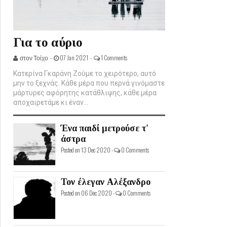
Για το αύριο
στον Τοίχο -
07 Jan 2021 -
1 Comments
Κατερίνα Γκαράνη Ζούμε το χειρότερο, αυτό
μην το ξεχνάς. Κάθε μέρα που περνά γινόμαστε
μάρτυρες αφόρητης κατάθλιψης, κάθε μέρα
αποχαιρετάμε κι έναν...
Ένα παιδί μετρούσε τ'
άστρα
Posted on 13 Dec 2020 -
0 Comments
Τον έλεγαν Αλέξανδρο
Posted on 06 Dec 2020 -
0 Comments