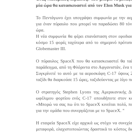
μία ώρα θα κατασκευαστεί από τον Elon Musk γ
Το Πεντάγωνο έχει υπογράψει συμφωνία με την αε
για έναν πύραυλο που μπορεί να παραδώσει 80 τό
ώρα.
Η νέα συμφωνία θα φέρει επανάσταση στον εφοδια
κόσμο 15 φορές ταχύτερα από το σημερινό πρότυπο
Globemaster III.
Ο πύραυλος SpaceX που θα κατασκευαστεί θα ταξι
παράδειγμα, από τη Φλόριντα στο Αφγανιστάν, ένα τ
Συγκρίνετέ το αυτό με τα αεροσκάφη C-17 ύψους 
ταξίδι θα διαρκούσε 15 ώρες, ταξιδεύοντας με λίγο 
Ο στρατηγός Stephen Lyons της Αμερικανικής Δι
ωφέλιμου φορτίου ενός C-17 οπουδήποτε στον κ
«Μπορώ να σας πω ότι το SpaceX κινείται πολύ, π
για την ομάδα που συνεργάζεται με το SpaceX. "
Η εταιρεία SpaceX είχε αρχικά ως στόχο να συνεχί
μεταφορά, ελαχιστοποιώντας δραστικά το κόστος δ