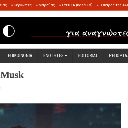
ειας
»
Κέρκωπες
»
Μαρσύας
»
ΣΥΡΙΓΓΑ (καλαμιά)
»
Ο Φάρος της Αλ
.
ΕΠΙΚΟΙΝΩΝΙΑ
ΕΝΟΤΗΤΕΣ
EDITORIAL
ΡΕΠΟΡΤΑ
n Musk
s