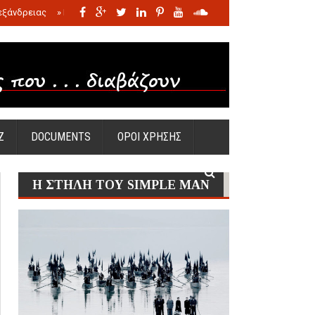
εξάνδρειας
»
Η σφαγή των νηπίων της Σάντας
»
Πώς προέκυψε η Ωραία
Ζ
DOCUMENTS
ΟΡΟΙ ΧΡΗΣΗΣ
Η ΣΤΗΛΗ ΤΟΥ SIMPLE MAN