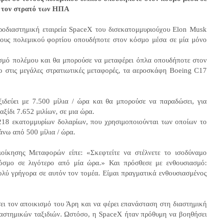
ια τον στρατό των ΗΠΑ
ροδιαστημική εταιρεία SpaceX του δισεκατομμυριούχου Elon Musk
νους πολεμικού φορτίου οπουδήποτε στον κόσμο μέσα σε μία μόνο
σμό πολέμου και θα μπορούσε να μεταφέρει όπλα οπουδήποτε στον
 στις μεγάλες στρατιωτικές μεταφορές, τα αεροσκάφη Boeing C17
δεύει με 7.500 μίλια / ώρα και θα μπορούσε να παραδώσει, για
αξίδι 7.652 μιλίων, σε μια ώρα.
218 εκατομμυρίων δολαρίων, που χρησιμοποιούνται των οποίων το
πάνω από 500 μίλια / ώρα.
οίκησης Μεταφορών είπε: «Σκεφτείτε να στέλνετε το ισοδύναμο
όσμο σε λιγότερο από μία ώρα.» Και πρόσθεσε με ενθουσιασμό:
ολύ γρήγορα σε αυτόν τον τομέα. Είμαι πραγματικά ενθουσιασμένος
σει τον αποικισμό του Άρη και να φέρει επανάσταση στη διαστημική
ιαστημικών ταξιδιών. Ωστόσο, η SpaceX ήταν πρόθυμη να βοηθήσει