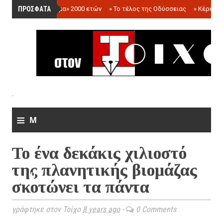
ΠΡΟΣΦΑΤΑ
»
«Ολόγραμμα» 2000 ετών
»
Το τέλος της Οδύσσειας
»
Κέρκωπ
.
≡
M
e
Το ένα δεκάκις χιλιοστό
n
της πλανητικής βιομάζας
u
σκοτώνει τα πάντα
γράφτηκε στον Τοίχο
8 years ago
-
0 Comments