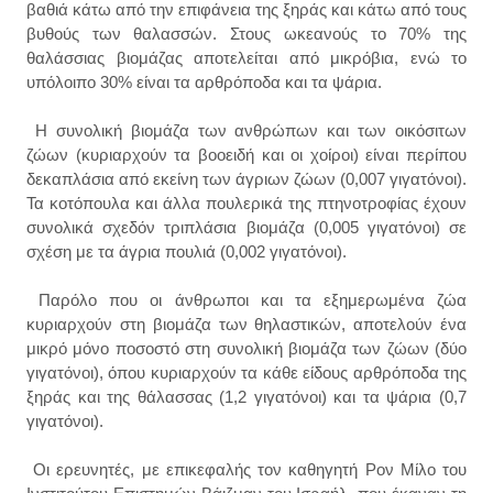
βαθιά κάτω από την επιφάνεια της ξηράς και κάτω από τους
βυθούς των θαλασσών. Στους ωκεανούς το 70% της
θαλάσσιας βιομάζας αποτελείται από μικρόβια, ενώ το
υπόλοιπο 30% είναι τα αρθρόποδα και τα ψάρια.
H συνολική βιομάζα των ανθρώπων και των οικόσιτων
ζώων (κυριαρχούν τα βοοειδή και οι χοίροι) είναι περίπου
δεκαπλάσια από εκείνη των άγριων ζώων (0,007 γιγατόνοι).
Τα κοτόπουλα και άλλα πουλερικά της πτηνοτροφίας έχουν
συνολικά σχεδόν τριπλάσια βιομάζα (0,005 γιγατόνοι) σε
σχέση με τα άγρια πουλιά (0,002 γιγατόνοι).
Παρόλο που οι άνθρωποι και τα εξημερωμένα ζώα
κυριαρχούν στη βιομάζα των θηλαστικών, αποτελούν ένα
μικρό μόνο ποσοστό στη συνολική βιομάζα των ζώων (δύο
γιγατόνοι), όπου κυριαρχούν τα κάθε είδους αρθρόποδα της
ξηράς και της θάλασσας (1,2 γιγατόνοι) και τα ψάρια (0,7
γιγατόνοι).
Οι ερευνητές, με επικεφαλής τον καθηγητή Ρον Μίλο του