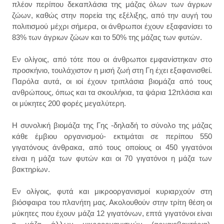
πλέον περίπου δεκαπλάσια της μάζας όλων των άγριων
ζώων, καθώς στην πορεία της εξέλιξης, από την αυγή του
πολιτισμού μέχρι σήμερα, οι άνθρωποι έχουν εξαφανίσει το
83% των άγριων ζώων και το 50% της μάζας των φυτών.
Εν ολίγοις, από τότε που οι άνθρωποι εμφανίστηκαν στο
προσκήνιο, τουλάχιστον η μισή ζωή στη Γη έχει εξαφανισθεί.
Παρόλα αυτά, οι ιοί έχουν τριπλάσια βιομάζα από τους
ανθρώπους, όπως και τα σκουλήκια, τα ψάρια 12πλάσια και
οι μύκητες 200 φορές μεγαλύτερη.
Η συνολική βιομάζα της Γης -δηλαδή το σύνολο της μάζας
κάθε έμβιου οργανισμού- εκτιμάται σε περίπου 550
γιγατόνους άνθρακα, από τους οποίους οι 450 γιγατόνοι
είναι η μάζα των φυτών και οι 70 γιγατόνοι η μάζα των
βακτηρίων.
Εν ολίγοις, φυτά και μικροοργανισμοί κυριαρχούν στη
βιόσφαιρα του πλανήτη μας. Ακολουθούν στην τρίτη θέση οι
μύκητες που έχουν μάζα 12 γιγατόνων, επτά γιγατόνοι είναι