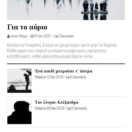
Για το αύριο
στον Τοίχο -
07 Jan 2021 -
1 Comments
Κατερίνα Γκαράνη Ζούμε το χειρότερο, αυτό μην το ξεχνάς.
Κάθε μέρα που περνά γινόμαστε μάρτυρες αφόρητης
κατάθλιψης, κάθε μέρα αποχαιρετάμε κι έναν...
Ένα παιδί μετρούσε τ' άστρα
Posted on 13 Dec 2020 -
0 Comments
Τον έλεγαν Αλέξανδρο
Posted on 06 Dec 2020 -
0 Comments