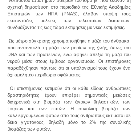
Ινστιτούτου Επιστημών Βάιζμαν του Ισραήλ, που έκαναν τη
σχετική δημοσίευση στο περιοδικό της Εθνικής Ακαδημίας
Επιστημών των ΗΠΑ (PNAS), έλαβαν υπόψη τους
εκατοντάδες μελέτες των τελευταίων δεκαετιών,
συνδυάζοντας τις έως τώρα εκτιμήσεις με νέες εκτιμήσεις.
Ως μέτρο σύγκρισης χρησιμοποιήθηκε η μάζα του άνθρακα,
που αντανακλά τη μάζα των μορίων της ζωής, όπως του
DNA και των πρωτεϊνών, ενώ αφήνει απέξω τη μάζα του
νερού μέσα στους έμβιους οργανισμούς. Οι επιστήμονες
παραδέχθηκαν πάντως ότι οι υπολογισμοί τους έχουν ένα
όχι αμελητέο περιθώριο σφάλματος.
Οι επιστήμονες εκτιμούν ότι οι κάθε είδους ανθρώπινες
δραστηριότητες έχουν επιφέρει σημαντικές μειώσεις
διαχρονικά στη βιομάζα των άγριων θηλαστικών, των
ψαριών και των φυτών. Η συνολική βιομάζα των
καλλιεργούμενων φυτών από τους ανθρώπους εκτιμάται σε
δέκα γιγατόνους, δηλαδή μόνο το 2% της συνολικής
βιομάζας των φυτών.